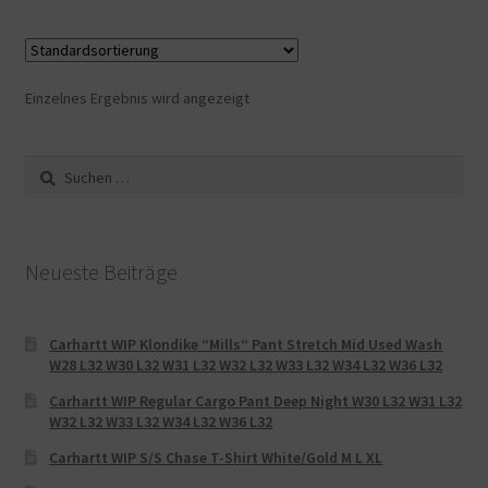
Einzelnes Ergebnis wird angezeigt
Suche
nach:
Neueste Beiträge
Carhartt WIP Klondike “Mills“ Pant Stretch Mid Used Wash
W28 L32 W30 L32 W31 L32 W32 L32 W33 L32 W34 L32 W36 L32
Carhartt WIP Regular Cargo Pant Deep Night W30 L32 W31 L32
W32 L32 W33 L32 W34 L32 W36 L32
Carhartt WIP S/S Chase T-Shirt White/Gold M L XL