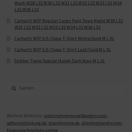
Wash W28 L32 W30 L32 W31 L32 W32 L32 W33 L32 W34
L32 W36 L32
Carhartt WIP Regular Cargo Pant Deep Night W30 L32
W31 L32 W32 L32 W33 L32 W34 L32 W36 L32
Carhartt WIP S/S Chase T-Shirt White/Gold M L XL
Carhartt WIP S/S Chase T-Shirt Leaf/Gold M L XL
Stieber Twins Special Hoody Dark Navy M L XL
Suche
nach:
Weitere Websites:
unternehmensmeldungen.com
,
adhocmitteilung.de
,
glamfemme.de
,
glimityglamity.com
,
finanznachrichten.online