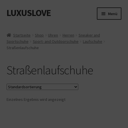
LUXUSLOVE
Zur
Zum
Menü
Navigation
Inhalt
springen
springen
Start
Startseite
Shop
Uhren
Herren
Sneaker and
Sportschuhe
Sport- and Outdoorschuhe
Laufschuhe
Cookie-Richtlinie (EU)
Straßenlaufschuhe
Datenschutz
Straßenlaufschuhe
Impressum
Kasse
Einzelnes Ergebnis wird angezeigt
Mein Konto
Shop