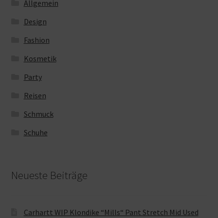
Allgemein
Design
Fashion
Kosmetik
Party
Reisen
Schmuck
Schuhe
Neueste Beiträge
Carhartt WIP Klondike “Mills“ Pant Stretch Mid Used