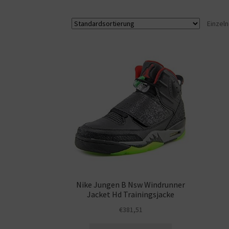
Einzel
Nike Jungen B Nsw Windrunner
Jacket Hd Trainingsjacke
€
381,51