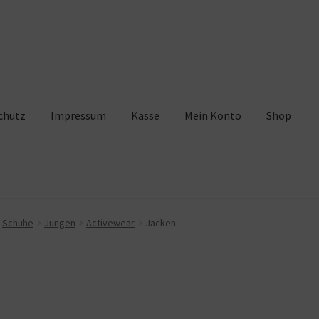
chutz
Impressum
Kasse
Mein Konto
Shop
pressum
Kasse
Mein Konto
Shop
Warenkorb
Schuhe
Jungen
Activewear
Jacken