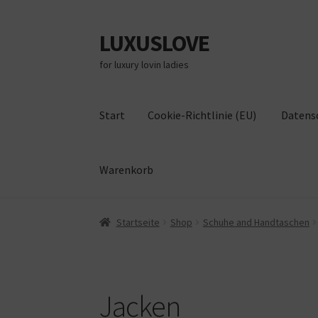
LUXUSLOVE
Zur
Zum
Navigation
Inhalt
for luxury lovin ladies
springen
springen
Start
Cookie-Richtlinie (EU)
Datens
Warenkorb
Start
Cookie-Richtlinie (EU)
Datenschutz
Im
Startseite
Shop
Schuhe and Handtaschen
Jacken