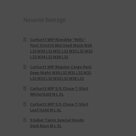
Neueste Beiträge
Carhartt WIP Klondike “Mills“
Pant Stretch Mid Used Wash W28
L32 W30 L32 W31 L32 W32 L32 W33
L32 W34 L32 W36 L32
Carhartt WIP Regular Cargo Pant
Deep Night W30 L32 W31 L32 W32
L32 W33 L32 W34 L32 W36 L32
Carhartt WIP S/S Chase T-Shirt
White/Gold M L XL
Carhartt WIP S/S Chase T-Shirt
Leaf/Gold M L XL
Stieber Twins Special Hoody
Dark Navy M L XL