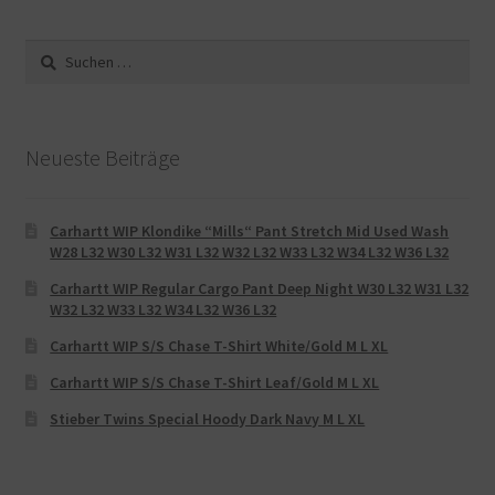
Suche
nach:
Neueste Beiträge
Carhartt WIP Klondike “Mills“ Pant Stretch Mid Used Wash
W28 L32 W30 L32 W31 L32 W32 L32 W33 L32 W34 L32 W36 L32
Carhartt WIP Regular Cargo Pant Deep Night W30 L32 W31 L32
W32 L32 W33 L32 W34 L32 W36 L32
Carhartt WIP S/S Chase T-Shirt White/Gold M L XL
Carhartt WIP S/S Chase T-Shirt Leaf/Gold M L XL
Stieber Twins Special Hoody Dark Navy M L XL