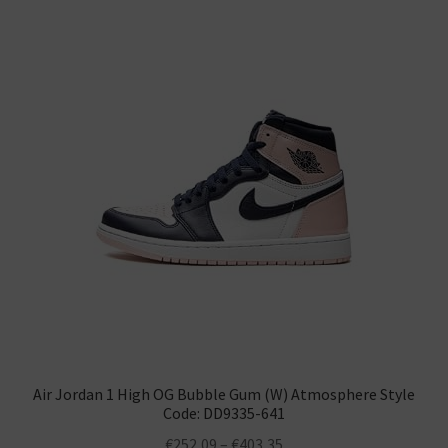
Warenkorb
Air Jordan 1 High OG Bubble Gum (W) Atmosphere Style
Code: DD9335-641
€
252,09
–
€
403,35