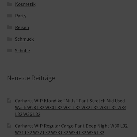
Kosmetik
Party
Reisen
Schmuck
Schuhe
Neueste Beiträge
Carhartt WIP Klondike “Mills“ Pant Stretch Mid Used
Wash W28 L32 W30 L32 W31 L32 W32 L32 W33 L32 W34
L32 W36 L32
Carhartt WIP Regular Cargo Pant Deep Night W30 L32
W31 L32 W32 L32 W33 L32 W34 L32 W36 L32