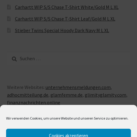
Carhartt WIP S/S Chase T-Shirt White/Gold M L XL
Carhartt WIP S/S Chase T-Shirt Leaf/Gold M L XL
Stieber Twins Special Hoody Dark Navy M L XL
Suche
nach:
Weitere Websites:
unternehmensmeldungen.com
,
adhocmitteilung.de
,
glamfemme.de
,
glimityglamity.com
,
finanznachrichten.online
Wir verwenden Cookies, um unsere Website und unseren Service zu optimieren.
Cookies akzeptieren