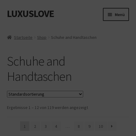
LUXUSLOVE
Zur
Zum
Menü
Navigation
Inhalt
springen
springen
Start
Startseite
Shop
Schuhe and Handtaschen
Cookie-Richtlinie (EU)
Schuhe and
Datenschutz
Handtaschen
Impressum
Kasse
Ergebnisse 1 – 12 von 119 werden angezeigt
Mein Konto
Shop
1
2
3
4
…
8
9
10