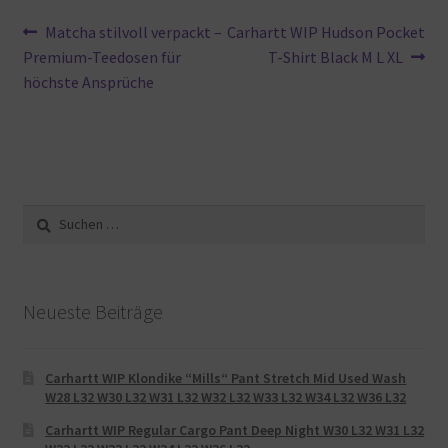
Beitragsnavigation
Vorheriger
Nächster
Matcha stilvoll verpackt –
Carhartt WIP Hudson Pocket
Beitrag:
Beitrag:
Premium-Teedosen für
T-Shirt Black M L XL
höchste Ansprüche
Suche
nach:
Neueste Beiträge
Carhartt WIP Klondike “Mills“ Pant Stretch Mid Used Wash
W28 L32 W30 L32 W31 L32 W32 L32 W33 L32 W34 L32 W36 L32
Carhartt WIP Regular Cargo Pant Deep Night W30 L32 W31 L32