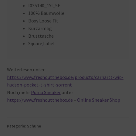
I035140_1YI_5F
100% Baumwolle
Boxy
Loose
Fit
Kurzärmlig
Brusttasche
Square
Label
Weiterlesen
unter:
https://www.freshoutthebox.de/products/carhartt-wip-
hudson-pocket-t-shirt-sorrent
Noch
mehr
Puma Sneaker
unter
https://www.freshoutthebox.de
–
Online Sneaker Shop
Kategorie:
Schuhe