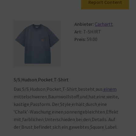
Report Content
Warenkorb
Anbieter:
Carhartt
Art:
T-SHIRT
Preis:
59.00
S/S
Hudson
Pocket
T-Shirt
Das
S/S
Hudson
Pocket
T-Shirt
besteht
aus
einem
mittelschweren
Baumwollstoff
und
hat
eine
weite,
kastige
Passform. Der
Style
erhält
durch
eine
‘Chalk’-Waschung
einen
sonnengebleichten
Effekt
mit
farblichen
Unterschieden
bei
den
Details. Auf
der
Brust
befindet
sich
ein
gewebtes
Square
Label.