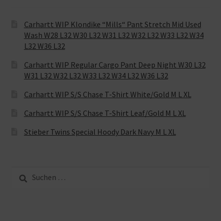
Carhartt WIP Klondike “Mills“ Pant Stretch Mid Used
Wash W28 L32 W30 L32 W31 L32 W32 L32 W33 L32 W34
L32 W36 L32
Carhartt WIP Regular Cargo Pant Deep Night W30 L32
W31 L32 W32 L32 W33 L32 W34 L32 W36 L32
Carhartt WIP S/S Chase T-Shirt White/Gold M L XL
Carhartt WIP S/S Chase T-Shirt Leaf/Gold M L XL
Stieber Twins Special Hoody Dark Navy M L XL
Suche
nach: