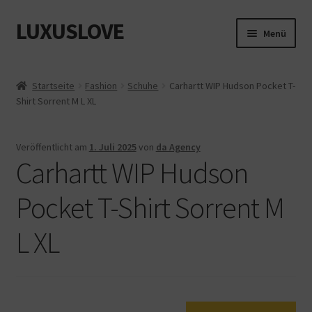
LUXUSLOVE
Zur
Zum
Menü
Navigation
Inhalt
springen
springen
Start
Startseite
Fashion
Schuhe
Carhartt WIP Hudson Pocket T-
Shirt Sorrent M L XL
Cookie-Richtlinie (EU)
Datenschutz
Veröffentlicht am
1. Juli 2025
von
da Agency
Carhartt WIP Hudson
Impressum
Pocket T-Shirt Sorrent M
Kasse
L XL
Mein Konto
Shop