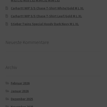
W32 L32 W33 L32 W34 L32 W36 L32
Carhartt WIP S/S Chase T-Shirt White/Gold M L XL
Carhartt WIP S/S Chase T-Shirt Leaf/Gold M L XL
Stieber Twins Special Hoody Dark Navy M L XL
Neueste Kommentare
Archiv
Februar 2026
Januar 2026
Dezember 2025
November 2025