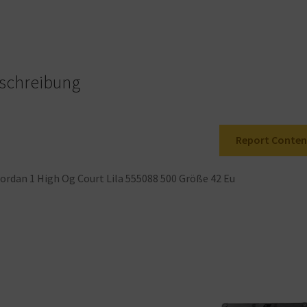
'Court
Purple'
-
555088-
500
schreibung
-
Size
Menge
Report Conten
ordan
1
High
Og
Court
Lila
555088
500
Größe
42
Eu