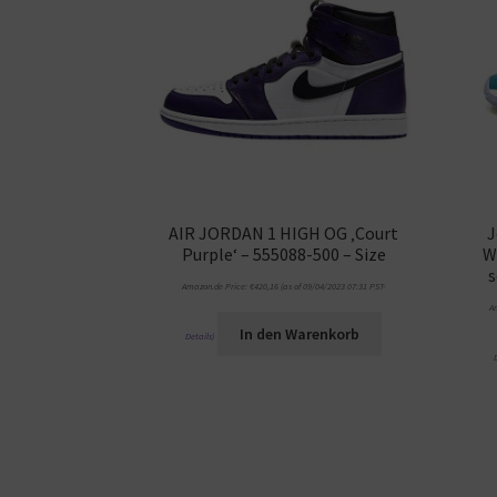
AIR JORDAN 1 HIGH OG ‚Court
J
Purple‘ – 555088-500 – Size
W
s
Amazon.de Price:
€
420,16
(as of 09/04/2023 07:31 PST-
A
In den Warenkorb
Details
)