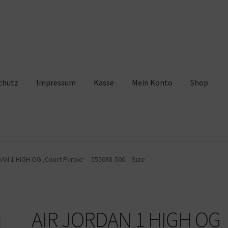
chutz
Impressum
Kasse
Mein Konto
Shop
pressum
Kasse
Mein Konto
Shop
Warenkorb
AN 1 HIGH OG ‚Court Purple‘ – 555088-500 – Size
AIR JORDAN 1 HIGH OG