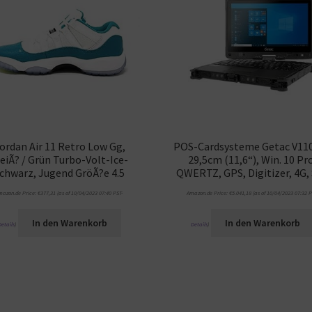
ordan Air 11 Retro Low Gg,
POS-Cardsysteme Getac V110
eiÃ? / Grün Turbo-Volt-Ice-
29,5cm (11,6“), Win. 10 Pr
chwarz, Jugend GröÃ?e 4.5
QWERTZ, GPS, Digitizer, 4G,
mazon.de Price:
€
377,31
(as of 10/04/2023 07:40 PST-
Amazon.de Price:
€
5.041,18
(as of 10/04/2023 07:32 P
In den Warenkorb
In den Warenkorb
Details
)
Details
)