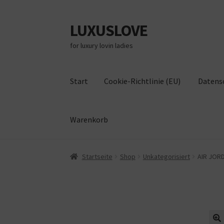
LUXUSLOVE
Zur
Zum
Navigation
Inhalt
for luxury lovin ladies
springen
springen
Start
Cookie-Richtlinie (EU)
Datens
Warenkorb
Start
Cookie-Richtlinie (EU)
Datenschutz
Im
Startseite
Shop
Unkategorisiert
AIR JORD