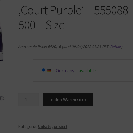
‚Court Purple‘ – 555088-
500 – Size
Amazon.de Price:
€
420,16
(as of 09/04/2023 07:31 PST-
Details
)
Germany
-
available
AIR
In den Warenkorb
JORDAN
1
HIGH
OG
Kategorie:
Unkategorisiert