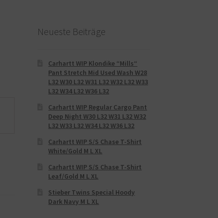
Neueste Beiträge
Carhartt WIP Klondike “Mills“
Pant Stretch Mid Used Wash W28
L32 W30 L32 W31 L32 W32 L32 W33
L32 W34 L32 W36 L32
Carhartt WIP Regular Cargo Pant
Deep Night W30 L32 W31 L32 W32
L32 W33 L32 W34 L32 W36 L32
Carhartt WIP S/S Chase T-Shirt
White/Gold M L XL
Carhartt WIP S/S Chase T-Shirt
Leaf/Gold M L XL
Stieber Twins Special Hoody
Dark Navy M L XL