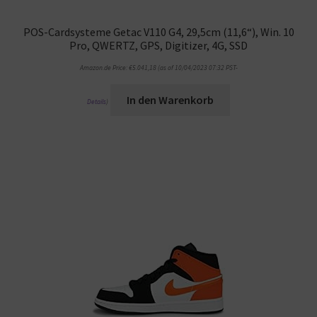
POS-Cardsysteme Getac V110 G4, 29,5cm (11,6“), Win. 10
Pro, QWERTZ, GPS, Digitizer, 4G, SSD
Amazon.de Price:
€
5.041,18
(as of 10/04/2023 07:32 PST-
In den Warenkorb
Details
)