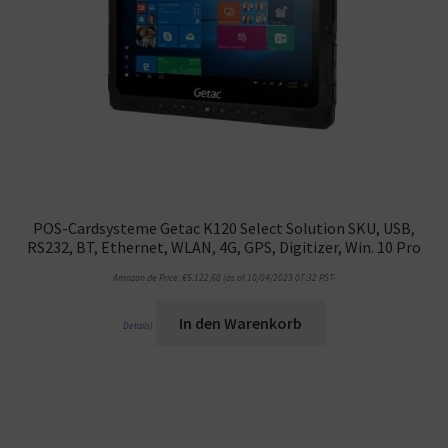
POS-Cardsysteme Getac K120 Select Solution SKU, USB,
RS232, BT, Ethernet, WLAN, 4G, GPS, Digitizer, Win. 10 Pro
Amazon.de Price:
€
5.122,68
(as of 10/04/2023 07:32 PST-
In den Warenkorb
Details
)