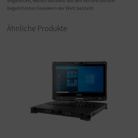
angeboten, dessen
Auswahl
aus
den
seltensten
und
begehrtesten
Sneakern
der
Welt
besteht.
Ähnliche Produkte