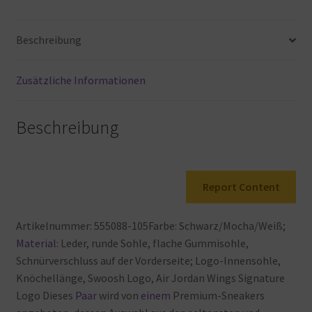
Style
Code:
Beschreibung
555088-
105
Menge
Zusätzliche Informationen
Beschreibung
Report Content
Artikelnummer: 555088-105Farbe: Schwarz/Mocha/Weiß;
Material
: Leder, runde
Sohle, flache
Gummisohle,
Schnürverschluss
auf
der
Vorderseite; Logo-Innensohle,
Knöchellänge, Swoosh
Logo, Air
Jordan
Wings
Signature
Logo
Dieses
Paar
wird
von
einem
Premium-Sneakers