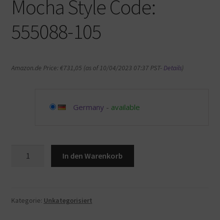
Mocha Style Code:
555088-105
Amazon.de Price:
€
731,05
(as of 10/04/2023 07:37 PST-
Details
)
Germany
-
available
Air
In den Warenkorb
Jordan
1
High
Dark
Kategorie:
Unkategorisiert
Mocha