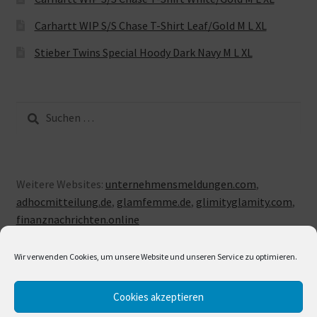
Carhartt WIP S/S Chase T-Shirt Leaf/Gold M L XL
Stieber Twins Special Hoody Dark Navy M L XL
Suche
nach:
Weitere Websites:
unternehmensmeldungen.com
,
adhocmitteilung.de
,
glamfemme.de
,
glimityglamity.com
,
finanznachrichten.online
Wir verwenden Cookies, um unsere Website und unseren Service zu optimieren.
Cookies akzeptieren
© LUXUSLOVE 2026