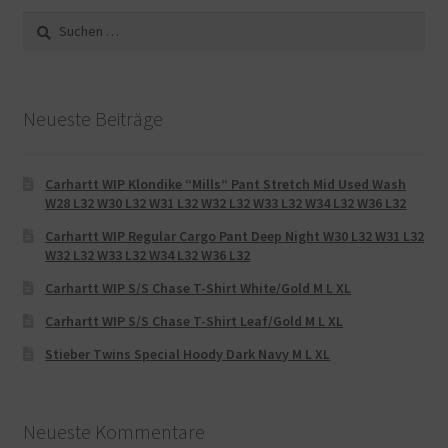
Suche
nach:
Neueste Beiträge
Carhartt WIP Klondike “Mills“ Pant Stretch Mid Used Wash
W28 L32 W30 L32 W31 L32 W32 L32 W33 L32 W34 L32 W36 L32
Carhartt WIP Regular Cargo Pant Deep Night W30 L32 W31 L32
W32 L32 W33 L32 W34 L32 W36 L32
Carhartt WIP S/S Chase T-Shirt White/Gold M L XL
Carhartt WIP S/S Chase T-Shirt Leaf/Gold M L XL
Stieber Twins Special Hoody Dark Navy M L XL
Neueste Kommentare