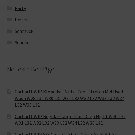
Party
Reisen
Schmuck
Schuhe
Neueste Beiträge
Carhartt WIP Klondike “Mills“ Pant Stretch Mid Used
Wash W28 L32 W30 L32 W31 L32 W32 L32 W33 L32 W34
L32 W36 L32
Carhartt WIP Regular Cargo Pant Deep Night W30 L32
W31 L32 W32 L32 W33 L32 W34 L32 W36 L32
Carhartt WIP S/S Chase T-Shirt White/Gold M L XL