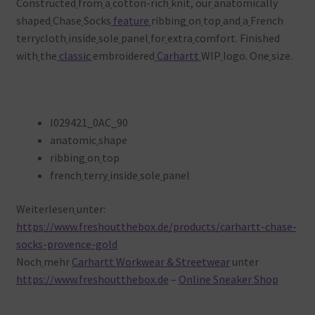
Constructed
from
a
cotton-rich
knit, our
anatomically
shaped
Chase
Socks
feature
ribbing
on
top
and
a
French
terrycloth
inside
sole
panel
for
extra
comfort. Finished
with
the
classic
embroidered
Carhartt
WIP
logo. One
size.
I029421_0AC_90
anatomic
shape
ribbing
on
top
french
terry
inside
sole
panel
Weiterlesen
unter:
https://www.freshoutthebox.de/products/carhartt-chase-
socks-provence-gold
Noch
mehr
Carhartt Workwear & Streetwear
unter
https://www.freshoutthebox.de
–
Online Sneaker Shop