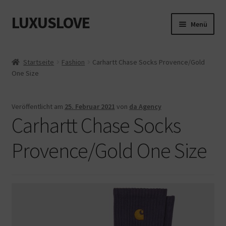
LUXUSLOVE
Zur
Zum
Menü
Navigation
Inhalt
springen
springen
Start
Startseite
Fashion
Carhartt Chase Socks Provence/Gold
One Size
Cookie-Richtlinie (EU)
Datenschutz
Veröffentlicht am
25. Februar 2021
von
da Agency
Carhartt Chase Socks
Impressum
Provence/Gold One Size
Kasse
Mein Konto
Shop