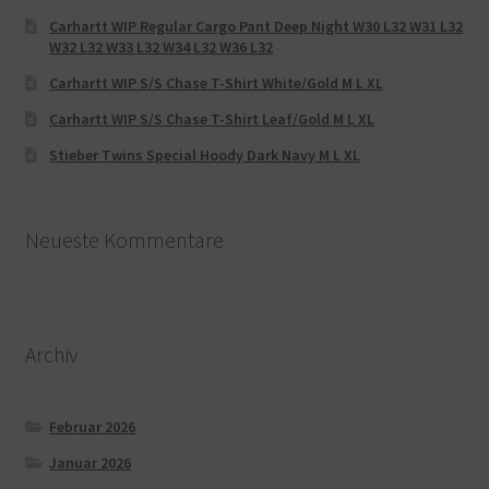
Carhartt WIP Regular Cargo Pant Deep Night W30 L32 W31 L32
W32 L32 W33 L32 W34 L32 W36 L32
Carhartt WIP S/S Chase T-Shirt White/Gold M L XL
Carhartt WIP S/S Chase T-Shirt Leaf/Gold M L XL
Stieber Twins Special Hoody Dark Navy M L XL
Neueste Kommentare
Archiv
Februar 2026
Januar 2026