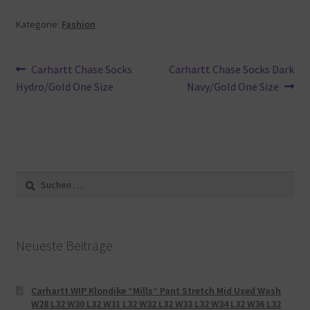
Kategorie:
Fashion
Beitragsnavigation
Vorheriger
Nächster
Carhartt Chase Socks
Carhartt Chase Socks Dark
Beitrag:
Beitrag:
Hydro/Gold One Size
Navy/Gold One Size
Suche
nach:
Neueste Beiträge
Carhartt WIP Klondike “Mills“ Pant Stretch Mid Used Wash
W28 L32 W30 L32 W31 L32 W32 L32 W33 L32 W34 L32 W36 L32