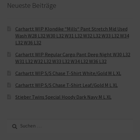
Neueste Beiträge
Carhartt WIP Klondike “Mills“ Pant Stretch Mid Used
Wash W28 L32 W30 L32 W31 L32 W32 L32 W33 L32 W34
L32 W36 L32
Carhartt WIP Regular Cargo Pant Deep Night W30 L32
W31 L32 W32 L32 W33 L32 W34 L32 W36 L32
Carhartt WIP S/S Chase T-Shirt White/Gold M L XL
Carhartt WIP S/S Chase T-Shirt Leaf/Gold M L XL
Stieber Twins Special Hoody Dark Navy M L XL
Suche
nach: