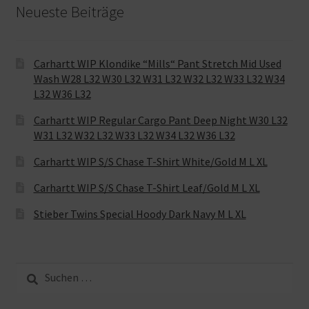
Neueste Beiträge
Carhartt WIP Klondike “Mills“ Pant Stretch Mid Used
Wash W28 L32 W30 L32 W31 L32 W32 L32 W33 L32 W34
L32 W36 L32
Carhartt WIP Regular Cargo Pant Deep Night W30 L32
W31 L32 W32 L32 W33 L32 W34 L32 W36 L32
Carhartt WIP S/S Chase T-Shirt White/Gold M L XL
Carhartt WIP S/S Chase T-Shirt Leaf/Gold M L XL
Stieber Twins Special Hoody Dark Navy M L XL
Suche
nach: