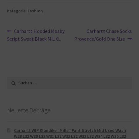
Kategorie:
Fashion
Beitragsnavigation
Vorheriger
Nächster
Carhartt Hooded Mosby
Carhartt Chase Socks
Beitrag:
Beitrag:
Script Sweat Black M L XL
Provence/Gold One Size
Suche
nach:
Neueste Beiträge
Carhartt WIP Klondike “Mills“ Pant Stretch Mid Used Wash
W28 L32 W30 L32 W31 L32 W32 L32 W33 L32 W34 L32 W36 L32