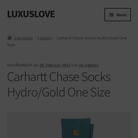
LUXUSLOVE
Zur
Zum
Menü
Navigation
Inhalt
springen
springen
Start
Startseite
Fashion
Carhartt Chase Socks Hydro/Gold One
Size
Cookie-Richtlinie (EU)
Datenschutz
Veröffentlicht am
25. Februar 2021
von
da Agency
Carhartt Chase Socks
Impressum
Hydro/Gold One Size
Kasse
Mein Konto
Shop