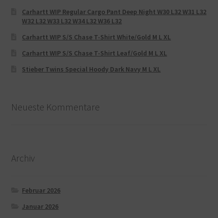
Carhartt WIP Regular Cargo Pant Deep Night W30 L32 W31 L32
W32 L32 W33 L32 W34 L32 W36 L32
Carhartt WIP S/S Chase T-Shirt White/Gold M L XL
Carhartt WIP S/S Chase T-Shirt Leaf/Gold M L XL
Stieber Twins Special Hoody Dark Navy M L XL
Neueste Kommentare
Archiv
Februar 2026
Januar 2026