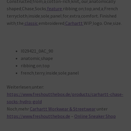
Constructed
from
a
cotton-rich
knit, our
anatomically
shaped
Chase
Socks
feature
ribbing
on
top
and
a
French
terrycloth
inside
sole
panel
for
extra
comfort. Finished
with
the
classic
embroidered
Carhartt
WIP
logo. One
size.
I029421_0AC_90
anatomic
shape
ribbing
on
top
french
terry
inside
sole
panel
Weiterlesen
unter:
https://www.freshoutthebox.de/products/carhartt-chase-
socks-hydro-gold
Noch
mehr
Carhartt Workwear & Streetwear
unter
https://www.freshoutthebox.de
–
Online Sneaker Shop