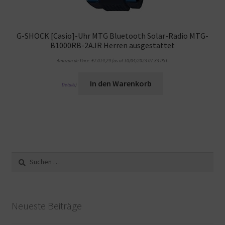
G-SHOCK [Casio]-Uhr MTG Bluetooth Solar-Radio MTG-
B1000RB-2AJR Herren ausgestattet
Amazon.de Price:
€
7.014,29
(as of 10/04/2023 07:33 PST-
In den Warenkorb
Details
)
Suche
nach:
Neueste Beiträge