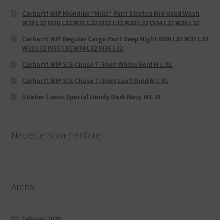
Carhartt WIP Klondike “Mills“ Pant Stretch Mid Used Wash
W28 L32 W30 L32 W31 L32 W32 L32 W33 L32 W34 L32 W36 L32
Carhartt WIP Regular Cargo Pant Deep Night W30 L32 W31 L32
W32 L32 W33 L32 W34 L32 W36 L32
Carhartt WIP S/S Chase T-Shirt White/Gold M L XL
Carhartt WIP S/S Chase T-Shirt Leaf/Gold M L XL
Stieber Twins Special Hoody Dark Navy M L XL
Neueste Kommentare
Archiv
Februar 2026