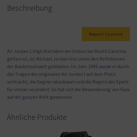
Beschreibung
Report Content
Air
Jordan
1
High
Nachdem
der
Schuss
bei
North
Carolina
gelten
ist, ist
Michael
Jordan
fest
unter
den
Reflektoren
der
Basketballwelt
geblieben. Im
Jahr
1985
wurde
er
durch
das
Tragen
des
originalen
Air
Jordan
I
auf
dem
Platz
verbracht, die
Gegner
abzubauen
und
die
Regeln
des
Spiels
für
immer
verändert. So
hat
sich
die
Bewunderung
von
Fans
auf
der
ganzen
Welt
gewonnen.
Ähnliche Produkte