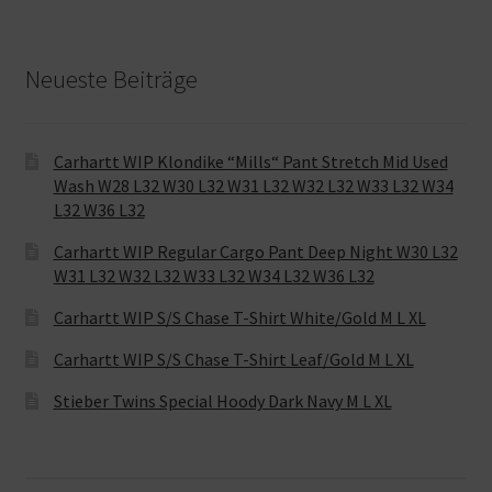
Neueste Beiträge
Carhartt WIP Klondike “Mills“ Pant Stretch Mid Used
Wash W28 L32 W30 L32 W31 L32 W32 L32 W33 L32 W34
L32 W36 L32
Carhartt WIP Regular Cargo Pant Deep Night W30 L32
W31 L32 W32 L32 W33 L32 W34 L32 W36 L32
Carhartt WIP S/S Chase T-Shirt White/Gold M L XL
Carhartt WIP S/S Chase T-Shirt Leaf/Gold M L XL
Stieber Twins Special Hoody Dark Navy M L XL
Suche