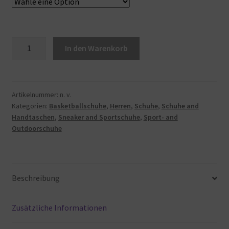
Nike
In den Warenkorb
Herren
Air
Jordan
1
Artikelnummer:
n. v.
Kategorien:
Basketballschuhe
,
Herren
,
Schuhe
,
Schuhe and
High
Handtaschen
,
Sneaker and Sportschuhe
,
Sport- and
Zoom
Outdoorschuhe
Sh
Basketballschuh
Menge
Beschreibung
Zusätzliche Informationen