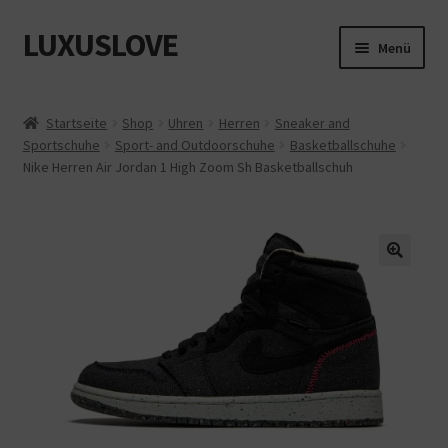
LUXUSLOVE
Zur
Zum
Menü
Navigation
Inhalt
springen
springen
Start
Startseite
Shop
Uhren
Herren
Sneaker and
Sportschuhe
Sport- and Outdoorschuhe
Basketballschuhe
Cookie-Richtlinie (EU)
Nike Herren Air Jordan 1 High Zoom Sh Basketballschuh
Datenschutz
Impressum
Kasse
Mein Konto
Shop