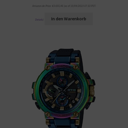
Amazon.de Price:
€
3.655,46
(as of 10/04/2023 07:33 PST-
In den Warenkorb
Details
)