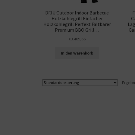
DFJU Outdoor Indoor Barbecue
F
Holzkohlegrill Einfacher
C
Holzkohlegrill Perfekt Faltbarer
Lag
Premium BBQ Grill…
Gar
€
3.469,66
In den Warenkorb
Ergebn