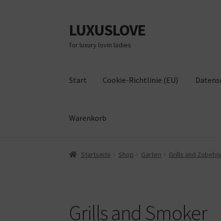
LUXUSLOVE
Zur
Zum
Navigation
Inhalt
for luxury lovin ladies
springen
springen
Start
Cookie-Richtlinie (EU)
Datens
Warenkorb
Start
Cookie-Richtlinie (EU)
Datenschutz
Im
Startseite
Shop
Garten
Grills and Zubehö
Grills and Smoker