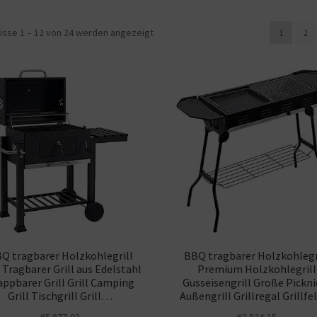
isse 1 – 12 von 24 werden angezeigt
1
2
Q tragbarer Holzkohlegrill
BBQ tragbarer Holzkohlegr
l Tragbarer Grill aus Edelstahl
Premium Holzkohlegrill
appbarer Grill Grill Camping
Gusseisengrill Große Pickni
Grill Tischgrill Grill…
Außengrill Grillregal Grillf
€
5.877,03
€
3.834,15