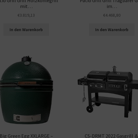
tio Grill Grill Holzkohlegrill
Patio Grill Grill Tragbarer Gr
mit…
im…
€
3.819,13
€
4.468,80
In den Warenkorb
In den Warenkorb
Big Green Egg XXLARGE –
CS-DRMT 2022 Gasgrill 