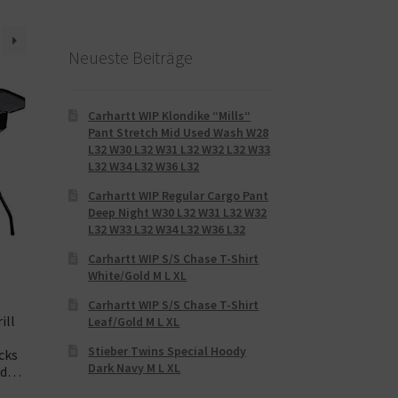
Neueste Beiträge
Carhartt WIP Klondike “Mills“
Pant Stretch Mid Used Wash W28
L32 W30 L32 W31 L32 W32 L32 W33
L32 W34 L32 W36 L32
Carhartt WIP Regular Cargo Pant
Deep Night W30 L32 W31 L32 W32
L32 W33 L32 W34 L32 W36 L32
Carhartt WIP S/S Chase T-Shirt
White/Gold M L XL
Carhartt WIP S/S Chase T-Shirt
ill
Leaf/Gold M L XL
Stieber Twins Special Hoody
cks
Dark Navy M L XL
eld…