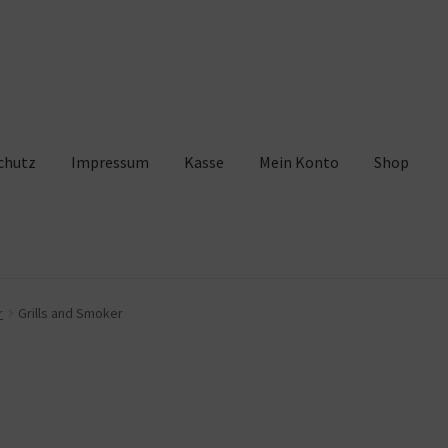
chutz
Impressum
Kasse
Mein Konto
Shop
pressum
Kasse
Mein Konto
Shop
Warenkorb
r
Grills and Smoker