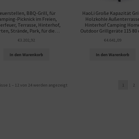
euerstellen, BBQ-Grill, für
HaoLi Große Kapazität Gril
amping-Picknick im Freien,
Holzkohle Außenterrass
erfeuer, Terrasse, Hinterhof,
Hinterhof Camping Hom
ten, Strände, Park, für die…
Outdoor Grillgeräte 115 80
€
3.202,92
€
4.641,09
In den Warenkorb
In den Warenkorb
isse 1 – 12 von 24 werden angezeigt
1
2