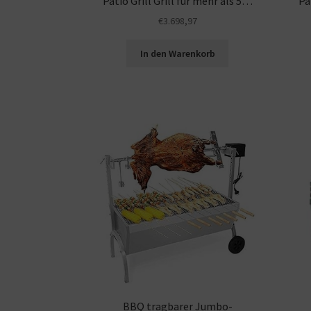
Patio Grill Grill für mehr als 5…
Pa
€
3.698,97
In den Warenkorb
BBQ tragbarer Jumbo-