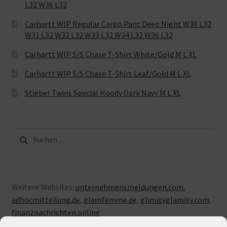
L32 W36 L32
Carhartt WIP Regular Cargo Pant Deep Night W30 L32
W31 L32 W32 L32 W33 L32 W34 L32 W36 L32
Carhartt WIP S/S Chase T-Shirt White/Gold M L XL
Carhartt WIP S/S Chase T-Shirt Leaf/Gold M L XL
Stieber Twins Special Hoody Dark Navy M L XL
Suche
nach:
Weitere Websites:
unternehmensmeldungen.com
,
adhocmitteilung.de
,
glamfemme.de
,
glimityglamity.com
,
finanznachrichten.online