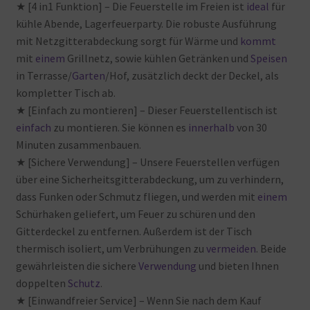
★ [4 in1 Funktion] – Die
Feuerstelle
im
Freien
ist
ideal
für
kühle
Abende, Lagerfeuerparty. Die
robuste
Ausführung
mit
Netzgitterabdeckung
sorgt
für
Wärme
und
kommt
mit
einem
Grillnetz, sowie
kühlen
Getränken
und
Speisen
in
Terrasse/
Garten
/Hof, zusätzlich
deckt
der
Deckel, als
kompletter
Tisch
ab.
★ [Einfach zu montieren] – Dieser
Feuerstellentisch
ist
einfach
zu
montieren. Sie
können
es
innerhalb
von
30
Minuten
zusammenbauen.
★ [Sichere Verwendung] – Unsere
Feuerstellen
verfügen
über
eine
Sicherheitsgitterabdeckung, um
zu
verhindern,
dass
Funken
oder
Schmutz
fliegen, und
werden
mit
einem
Schürhaken
geliefert, um
Feuer
zu
schüren
und
den
Gitterdeckel
zu
entfernen. Außerdem
ist
der
Tisch
thermisch
isoliert, um
Verbrühungen
zu
vermeiden
. Beide
gewährleisten
die
sichere
Verwendung
und
bieten
Ihnen
doppelten
Schutz
.
★ [Einwandfreier Service] – Wenn
Sie
nach
dem
Kauf