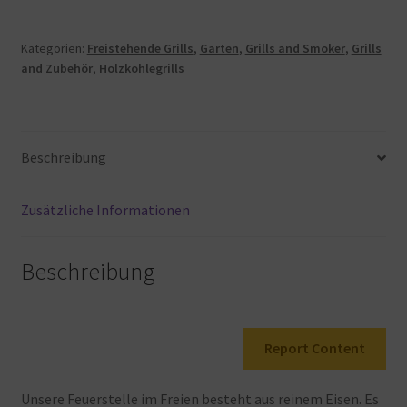
Grill,
für
Camping-
Kategorien:
Freistehende Grills
,
Garten
,
Grills and Smoker
,
Grills
and Zubehör
,
Holzkohlegrills
Picknick
im
Freien,
Lagerfeuer,
Beschreibung
Terrasse,
Hinterhof,
Garten,
Zusätzliche Informationen
Strände,
Park,
Beschreibung
für
die…
Menge
Report Content
Unsere
Feuerstelle
im
Freien
besteht
aus
reinem
Eisen. Es