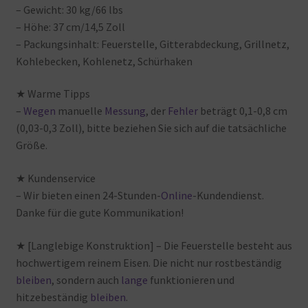
– Gewicht: 30
kg/66
lbs
– Höhe: 37
cm/14,5
Zoll
– Packungsinhalt: Feuerstelle, Gitterabdeckung, Grillnetz,
Kohlebecken, Kohlenetz, Schürhaken
★ Warme
Tipps
–
Wegen
manuelle
Messung
, der
Fehler
beträgt
0,1-0,8
cm
(0,03-0,3
Zoll), bitte
beziehen
Sie
sich
auf
die
tatsächliche
Größe.
★ Kundenservice
– Wir
bieten
einen
24-Stunden-
Online
-Kundendienst.
Danke
für
die
gute
Kommunikation!
★ [Langlebige Konstruktion] – Die
Feuerstelle
besteht
aus
hochwertigem
reinem
Eisen. Die
nicht
nur
rostbeständig
bleiben
, sondern
auch
lange
funktionieren
und
hitzebeständig
bleiben
.