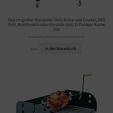
68,6 cm großer Holzkohle-Grill, Bräter und Smoker, BBQ
Grill, Multifunktionaler Keramik-Grill, Ei Outdoor Küche
Stil
Amazon.de Price:
€
3.192,44
(as of 10/04/2023 07:32 PST-
In den Warenkorb
Details
)