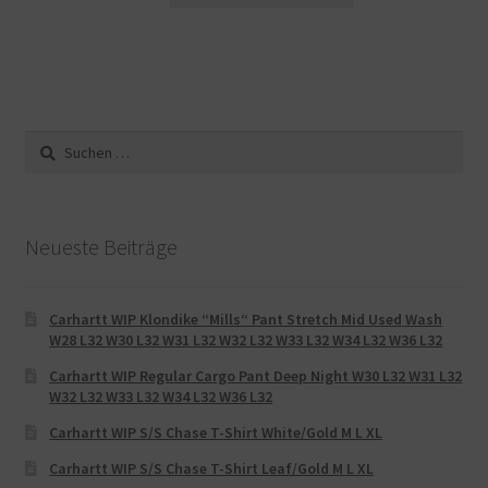
Suche
nach:
Neueste Beiträge
Carhartt WIP Klondike “Mills“ Pant Stretch Mid Used Wash
W28 L32 W30 L32 W31 L32 W32 L32 W33 L32 W34 L32 W36 L32
Carhartt WIP Regular Cargo Pant Deep Night W30 L32 W31 L32
W32 L32 W33 L32 W34 L32 W36 L32
Carhartt WIP S/S Chase T-Shirt White/Gold M L XL
Carhartt WIP S/S Chase T-Shirt Leaf/Gold M L XL