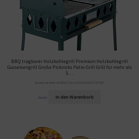
BBQ tragbarer Holzkohlegrill Premium Holzkohlegrill
Gusseisengrill Große Picknicks Patio Grill Grill für mehr als
5…
Amazon.de Price:
€
3.698,97
(as of 10/04/2023 07:32 PST-
In den Warenkorb
Details
)