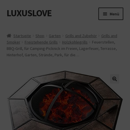
LUXUSLOVE
Zur
Zum
Menü
Navigation
Inhalt
springen
springen
Start
Startseite
Shop
Garten
Grills and Zubehör
Grills and
Smoker
Freistehende Grills
Holzkohlegrills
Feuerstellen,
Cookie-Richtlinie (EU)
BBQ-Grill, für Camping-Picknick im Freien, Lagerfeuer, Terrasse,
Hinterhof, Garten, Strände, Park, für die…
Datenschutz
Impressum
Kasse
Mein Konto
Shop