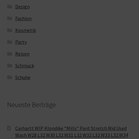
Design
Fashion
Kosmetik
Party
Reisen
Schmuck
Schuhe
Neueste Beiträge
Carhartt WIP Klondike “Mills“ Pant Stretch Mid Used
Wash W28 L32 W30 L32 W31 L32 W32 L32 W33 L32 W34