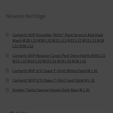
Neueste Beiträge
Carhartt WIP Klondike “Mills“ Pant Stretch Mid Used
Wash W28 L32 W30 L32 W31 L32 W32 L32 W33 L32 W34
L32 W36 L32
Carhartt WIP Regular Cargo Pant Deep Night W30 L32
W31 L32 W32 L32 W33 L32 W34 L32 W36 L32
Carhartt WIP S/S Chase T-Shirt White/Gold M L XL
Carhartt WIP S/S Chase T-Shirt Leaf/Gold M L XL
Stieber Twins Special Hoody Dark Navy M L XL
Suche