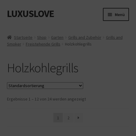
LUXUSLOVE
Zur
Zum
Menü
Navigation
Inhalt
springen
springen
Start
Startseite
Shop
Garten
Grills and Zubehör
Grills and
Smoker
Freistehende Grills
Holzkohlegrills
Cookie-Richtlinie (EU)
Datenschutz
Holzkohlegrills
Impressum
Kasse
Ergebnisse 1 – 12 von 24 werden angezeigt
Mein Konto
1
2
Shop