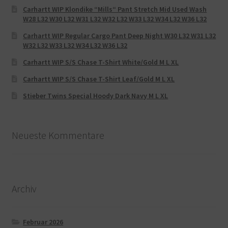
Carhartt WIP Klondike “Mills“ Pant Stretch Mid Used Wash
W28 L32 W30 L32 W31 L32 W32 L32 W33 L32 W34 L32 W36 L32
Carhartt WIP Regular Cargo Pant Deep Night W30 L32 W31 L32
W32 L32 W33 L32 W34 L32 W36 L32
Carhartt WIP S/S Chase T-Shirt White/Gold M L XL
Carhartt WIP S/S Chase T-Shirt Leaf/Gold M L XL
Stieber Twins Special Hoody Dark Navy M L XL
Neueste Kommentare
Archiv
Februar 2026