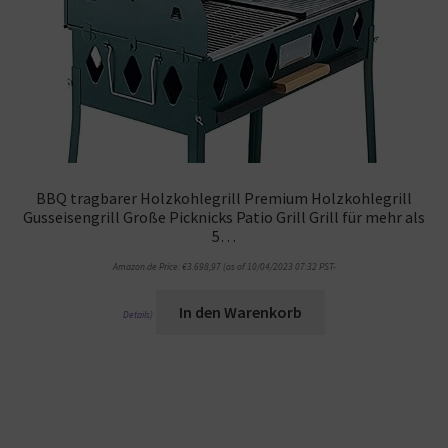
BBQ tragbarer Holzkohlegrill Premium Holzkohlegrill
Gusseisengrill Große Picknicks Patio Grill Grill für mehr als
5…
Amazon.de Price:
€
3.698,97
(as of 10/04/2023 07:32 PST-
In den Warenkorb
Details
)