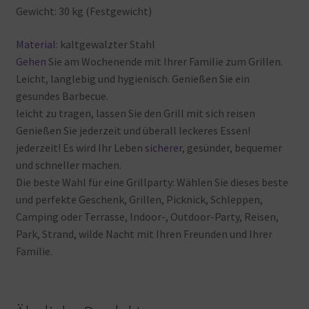
Gewicht: 30
kg (Festgewicht)
Material
: kaltgewalzter
Stahl
Gehen
Sie
am
Wochenende
mit
Ihrer
Familie
zum
Grillen.
Leicht, langlebig
und
hygienisch. Genießen
Sie
ein
gesundes
Barbecue.
leicht
zu
tragen, lassen
Sie
den
Grill
mit
sich
reisen
Genießen
Sie
jederzeit
und überall
leckeres
Essen!
jederzeit! Es
wird
Ihr
Leben
sicherer
, gesünder, bequemer
und
schneller
machen.
Die
beste
Wahl
für
eine
Grillparty: Wählen
Sie
dieses
beste
und
perfekte
Geschenk, Grillen, Picknick, Schleppen,
Camping
oder
Terrasse, Indoor-, Outdoor-Party, Reisen,
Park, Strand, wilde
Nacht
mit
Ihren
Freunden
und
Ihrer
Familie.