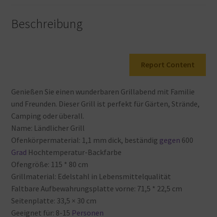
80
cm
Beschreibung
Menge
Report Content
Genießen
Sie
einen
wunderbaren
Grillabend
mit
Familie
und
Freunden. Dieser
Grill
ist
perfekt
für
Gärten, Strände,
Camping
oder überall.
Name: Ländlicher
Grill
Ofenkörpermaterial: 1,1
mm
dick, beständig
gegen
600
Grad
Hochtemperatur-Backfarbe
Ofengröße: 115 * 80
cm
Grillmaterial: Edelstahl
in
Lebensmittelqualität
Faltbare
Aufbewahrungsplatte
vorne: 71,5 * 22,5
cm
Seitenplatte: 33,5 × 30
cm
Geeignet
für: 8-15
Personen