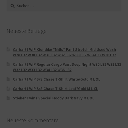
Suche
nach:
Neueste Beiträge
Carhartt WIP Klondike “Mills“ Pant Stretch Mid Used Wash
W28 L32 W30 L32 W31 L32 W32 L32 W33 L32 W34 L32 W36 L32
Carhartt WIP Regular Cargo Pant Deep Night W30 L32 W31 L32
W32 L32 W33 L32 W34 L32 W36 L32
Carhartt WIP S/S Chase T-Shirt White/Gold M L XL
Carhartt WIP S/S Chase T-Shirt Leaf/Gold M L XL
Stieber Twins Special Hoody Dark Navy M L XL
Neueste Kommentare