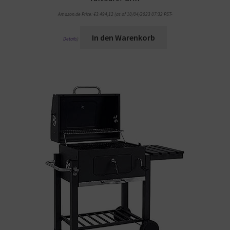
Amazon.de Price:
€
3.494,12
(as of 10/04/2023 07:32 PST-
In den Warenkorb
Details
)