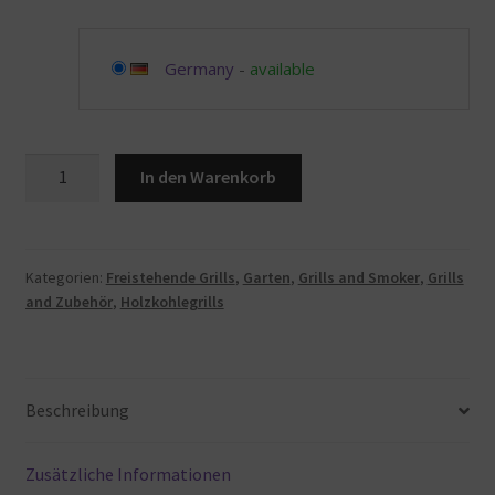
Germany
-
available
HaoLi
In den Warenkorb
Große
Kapazität
Grill,
Holzkohle
Kategorien:
Freistehende Grills
,
Garten
,
Grills and Smoker
,
Grills
and Zubehör
,
Holzkohlegrills
Außenterrasse
Hinterhof
Camping
Home
Beschreibung
Outdoor
Grillgeräte
115
Zusätzliche Informationen