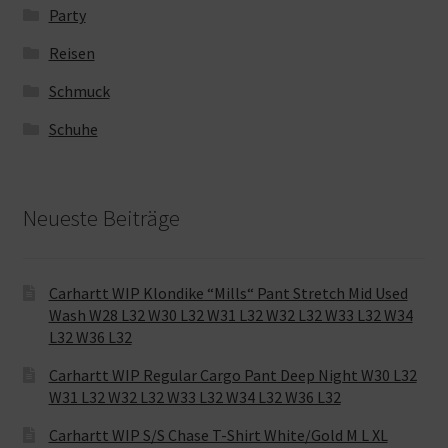
Party
Reisen
Schmuck
Schuhe
Neueste Beiträge
Carhartt WIP Klondike “Mills“ Pant Stretch Mid Used
Wash W28 L32 W30 L32 W31 L32 W32 L32 W33 L32 W34
L32 W36 L32
Carhartt WIP Regular Cargo Pant Deep Night W30 L32
W31 L32 W32 L32 W33 L32 W34 L32 W36 L32
Carhartt WIP S/S Chase T-Shirt White/Gold M L XL