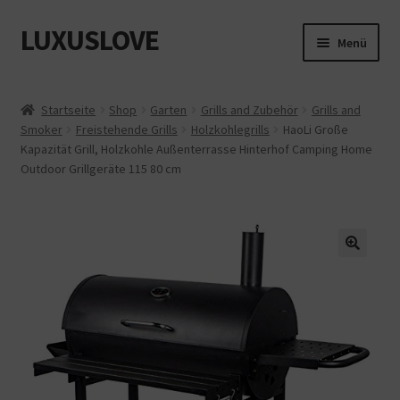
LUXUSLOVE
Zur
Zum
Menü
Navigation
Inhalt
springen
springen
Start
Startseite
Shop
Garten
Grills and Zubehör
Grills and
Smoker
Freistehende Grills
Holzkohlegrills
HaoLi Große
Cookie-Richtlinie (EU)
Kapazität Grill, Holzkohle Außenterrasse Hinterhof Camping Home
Outdoor Grillgeräte 115 80 cm
Datenschutz
Impressum
Kasse
Mein Konto
Shop