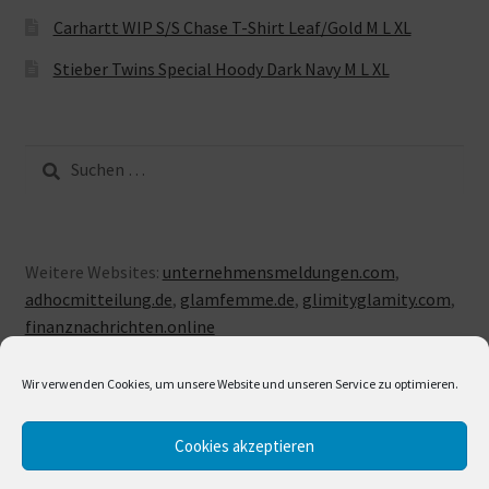
Carhartt WIP S/S Chase T-Shirt Leaf/Gold M L XL
Stieber Twins Special Hoody Dark Navy M L XL
Suche
nach:
Weitere Websites:
unternehmensmeldungen.com
,
adhocmitteilung.de
,
glamfemme.de
,
glimityglamity.com
,
finanznachrichten.online
Wir verwenden Cookies, um unsere Website und unseren Service zu optimieren.
Cookies akzeptieren
© LUXUSLOVE 2026