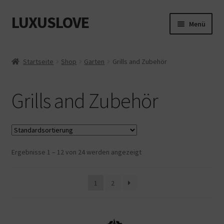
LUXUSLOVE
Zur
Zum
Menü
Navigation
Inhalt
springen
springen
Start
Startseite
Shop
Garten
Grills and Zubehör
Cookie-Richtlinie (EU)
Grills and Zubehör
Datenschutz
Impressum
Ergebnisse 1 – 12 von 24 werden angezeigt
Kasse
Mein Konto
1
2
Shop