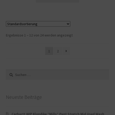
Ergebnisse 1 – 12 von 24 werden angezeigt
1
2
Suche
nach:
Neueste Beiträge
Carhartt WIP Klondike “Mills“ Pant Stretch Mid Used Wash