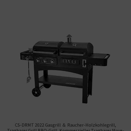
CS-DRMT 2022 Gasgrill ＆ Raucher-Holzkohlegrill,
Tragbarer Grill BBQ-Grill, Kommerzieller Tragbarer Move-