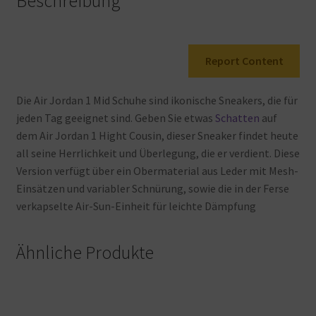
Beschreibung
Report Content
Die
Air
Jordan
1
Mid
Schuhe
sind
ikonische
Sneakers, die
für
jeden
Tag
geeignet
sind. Geben
Sie
etwas
Schatten
auf
dem
Air
Jordan
1
Hight
Cousin, dieser
Sneaker
findet
heute
all
seine
Herrlichkeit
und Überlegung, die
er
verdient. Diese
Version
verfügt über
ein
Obermaterial
aus
Leder
mit
Mesh-
Einsätzen
und
variabler
Schnürung, sowie
die
in
der
Ferse
verkapselte
Air-Sun-Einheit
für
leichte
Dämpfung
Ähnliche Produkte