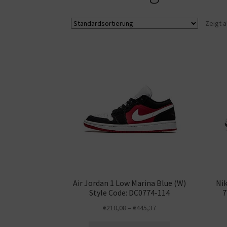
Zeigt a
Air Jordan 1 Low Marina Blue (W)
Nik
Style Code: DC0774-114
7
€
210,08
–
€
445,37