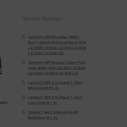
Neueste Beiträge
Carhartt WIP Klondike “Mills“
Pant Stretch Mid Used Wash W28
L32 W30 L32 W31 L32 W32 L32 W33
L32 W34 L32 W36 L32
Carhartt WIP Regular Cargo Pant
Deep Night W30 L32 W31 L32 W32
L32 W33 L32 W34 L32 W36 L32
Carhartt WIP S/S Chase T-Shirt
White/Gold M L XL
Carhartt WIP S/S Chase T-Shirt
aker
Leaf/Gold M L XL
Stieber Twins Special Hoody
Dark Navy M L XL