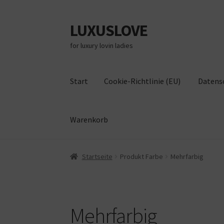
LUXUSLOVE
Zur
Zum
Navigation
Inhalt
for luxury lovin ladies
springen
springen
Start
Cookie-Richtlinie (EU)
Datens
Warenkorb
Start
Cookie-Richtlinie (EU)
Datenschutz
Im
Startseite
Produkt Farbe
Mehrfarbig
Mehrfarbig