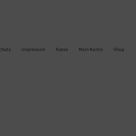
chutz
Impressum
Kasse
Mein Konto
Shop
pressum
Kasse
Mein Konto
Shop
Warenkorb