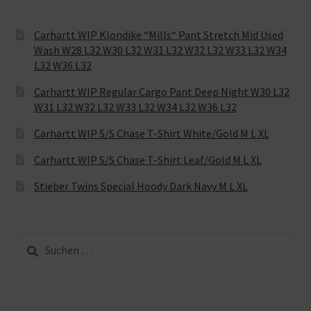
Carhartt WIP Klondike “Mills“ Pant Stretch Mid Used
Wash W28 L32 W30 L32 W31 L32 W32 L32 W33 L32 W34
L32 W36 L32
Carhartt WIP Regular Cargo Pant Deep Night W30 L32
W31 L32 W32 L32 W33 L32 W34 L32 W36 L32
Carhartt WIP S/S Chase T-Shirt White/Gold M L XL
Carhartt WIP S/S Chase T-Shirt Leaf/Gold M L XL
Stieber Twins Special Hoody Dark Navy M L XL
Suche
nach: