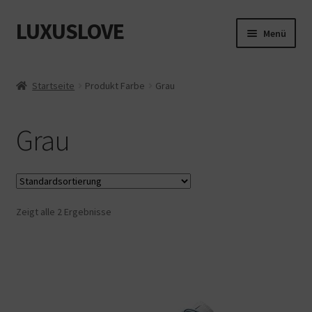
LUXUSLOVE
Zur
Zum
Menü
Navigation
Inhalt
springen
springen
Start
Startseite
Produkt Farbe
Grau
Cookie-Richtlinie (EU)
Grau
Datenschutz
Impressum
Zeigt alle 2 Ergebnisse
Kasse
Mein Konto
Shop