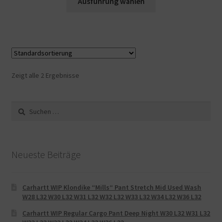
Ausführung wählen
Zeigt alle 2 Ergebnisse
Suche
nach:
Neueste Beiträge
Carhartt WIP Klondike “Mills“ Pant Stretch Mid Used Wash
W28 L32 W30 L32 W31 L32 W32 L32 W33 L32 W34 L32 W36 L32
Carhartt WIP Regular Cargo Pant Deep Night W30 L32 W31 L32