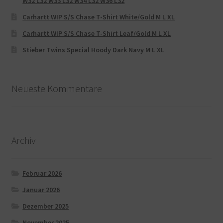
W32 L32 W33 L32 W34 L32 W36 L32
Carhartt WIP S/S Chase T-Shirt White/Gold M L XL
Carhartt WIP S/S Chase T-Shirt Leaf/Gold M L XL
Stieber Twins Special Hoody Dark Navy M L XL
Neueste Kommentare
Archiv
Februar 2026
Januar 2026
Dezember 2025
November 2025