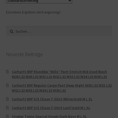
Einzelnes Ergebnis wird angezeigt
Suche
nach:
Neueste Beiträge
Carhartt WIP Klondike “Mills“ Pant Stretch Mid Used Wash
W28 L32 W30 L32 W31 L32 W32 L32 W33 L32 W34 L32 W36 L32
Carhartt WIP Regular Cargo Pant Deep Night W30 L32 W31 L32
W32 L32 W33 L32 W34 L32 W36 L32
Carhartt WIP S/S Chase T-Shirt White/Gold M L XL
Carhartt WIP S/S Chase T-Shirt Leaf/Gold M L XL
Stieber Twins Special Hoody Dark Navy M L XL