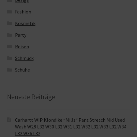
Design
Fashion
Kosmetik
Party
Reisen
Schmuck
Schuhe
Neueste Beiträge
Carhartt WIP Klondike “Mills“ Pant Stretch Mid Used
Wash W28 L32 W30 L32 W31 L32 W32 L32 W33 L32 W34
L32 W36 L32