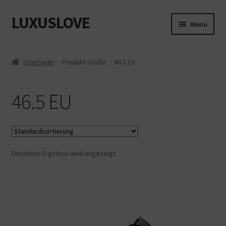
LUXUSLOVE
Zur
Zum
Menü
Navigation
Inhalt
springen
springen
Start
Startseite
Produkt Größe
46.5 EU
Cookie-Richtlinie (EU)
46.5 EU
Datenschutz
Impressum
Einzelnes Ergebnis wird angezeigt
Kasse
Mein Konto
Shop