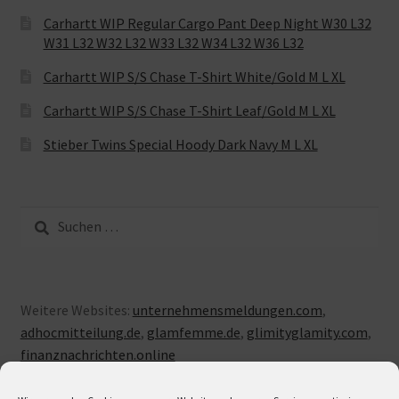
Carhartt WIP Regular Cargo Pant Deep Night W30 L32
W31 L32 W32 L32 W33 L32 W34 L32 W36 L32
Carhartt WIP S/S Chase T-Shirt White/Gold M L XL
Carhartt WIP S/S Chase T-Shirt Leaf/Gold M L XL
Stieber Twins Special Hoody Dark Navy M L XL
Suche
nach:
Weitere Websites:
unternehmensmeldungen.com
,
adhocmitteilung.de
,
glamfemme.de
,
glimityglamity.com
,
finanznachrichten.online