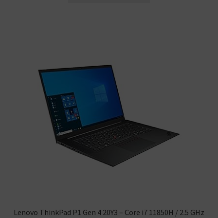
Lenovo ThinkPad P1 Gen 4 20Y3 – Core i7 11850H / 2.5 GHz