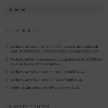
Suche
nach:
Neueste Beiträge
Carhartt WIP Klondike “Mills“ Pant Stretch Mid Used Wash
W28 L32 W30 L32 W31 L32 W32 L32 W33 L32 W34 L32 W36 L32
Carhartt WIP Regular Cargo Pant Deep Night W30 L32 W31 L32
W32 L32 W33 L32 W34 L32 W36 L32
Carhartt WIP S/S Chase T-Shirt White/Gold M L XL
Carhartt WIP S/S Chase T-Shirt Leaf/Gold M L XL
Stieber Twins Special Hoody Dark Navy M L XL
Neueste Kommentare