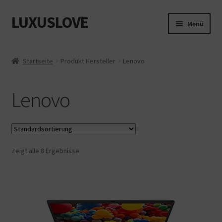
LUXUSLOVE
Zur
Zum
Menü
Navigation
Inhalt
springen
springen
Start
Startseite
Produkt Hersteller
‎Lenovo
Cookie-Richtlinie (EU)
‎Lenovo
Datenschutz
Impressum
Zeigt alle 8 Ergebnisse
Kasse
Mein Konto
Shop