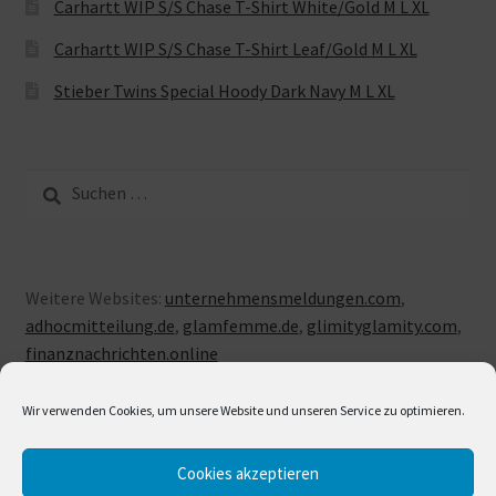
Carhartt WIP S/S Chase T-Shirt White/Gold M L XL
Carhartt WIP S/S Chase T-Shirt Leaf/Gold M L XL
Stieber Twins Special Hoody Dark Navy M L XL
Suche
nach:
Weitere Websites:
unternehmensmeldungen.com
,
adhocmitteilung.de
,
glamfemme.de
,
glimityglamity.com
,
finanznachrichten.online
Wir verwenden Cookies, um unsere Website und unseren Service zu optimieren.
Cookies akzeptieren
© LUXUSLOVE 2026