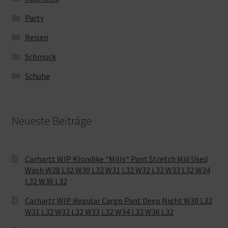
Party
Reisen
Schmuck
Schuhe
Neueste Beiträge
Carhartt WIP Klondike “Mills“ Pant Stretch Mid Used
Wash W28 L32 W30 L32 W31 L32 W32 L32 W33 L32 W34
L32 W36 L32
Carhartt WIP Regular Cargo Pant Deep Night W30 L32
W31 L32 W32 L32 W33 L32 W34 L32 W36 L32