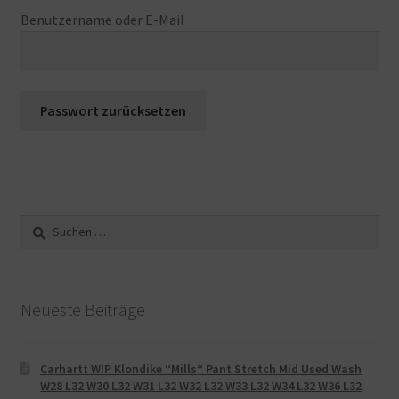
Warenkorb
Benutzername oder E-Mail
Passwort zurücksetzen
Suche
nach:
Neueste Beiträge
Carhartt WIP Klondike “Mills“ Pant Stretch Mid Used Wash
W28 L32 W30 L32 W31 L32 W32 L32 W33 L32 W34 L32 W36 L32