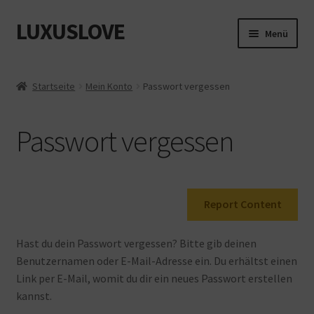
LUXUSLOVE
Zur
Zum
Menü
Navigation
Inhalt
springen
springen
Start
Startseite
Mein Konto
Passwort vergessen
Cookie-Richtlinie (EU)
Passwort vergessen
Datenschutz
Impressum
Report Content
Kasse
Hast du dein Passwort vergessen? Bitte gib deinen
Mein Konto
Benutzernamen oder E-Mail-Adresse ein. Du erhältst einen
Link per E-Mail, womit du dir ein neues Passwort erstellen
Shop
kannst.