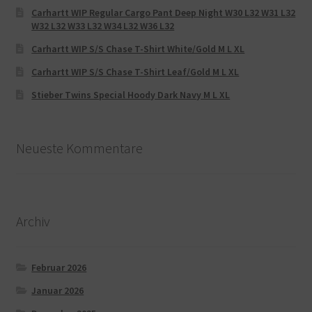
Carhartt WIP Regular Cargo Pant Deep Night W30 L32 W31 L32
W32 L32 W33 L32 W34 L32 W36 L32
Carhartt WIP S/S Chase T-Shirt White/Gold M L XL
Carhartt WIP S/S Chase T-Shirt Leaf/Gold M L XL
Stieber Twins Special Hoody Dark Navy M L XL
Neueste Kommentare
Archiv
Februar 2026
Januar 2026