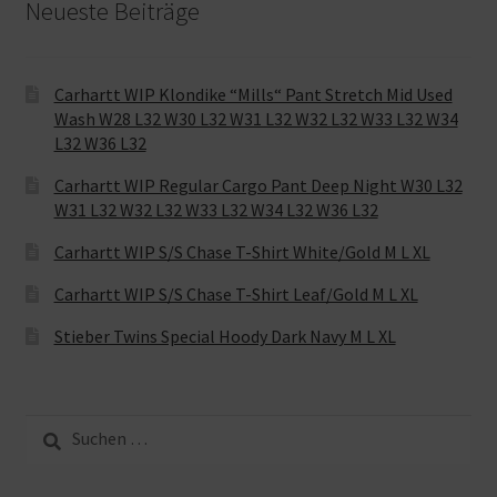
Neueste Beiträge
Carhartt WIP Klondike “Mills“ Pant Stretch Mid Used
Wash W28 L32 W30 L32 W31 L32 W32 L32 W33 L32 W34
L32 W36 L32
Carhartt WIP Regular Cargo Pant Deep Night W30 L32
W31 L32 W32 L32 W33 L32 W34 L32 W36 L32
Carhartt WIP S/S Chase T-Shirt White/Gold M L XL
Carhartt WIP S/S Chase T-Shirt Leaf/Gold M L XL
Stieber Twins Special Hoody Dark Navy M L XL
Suche
nach: