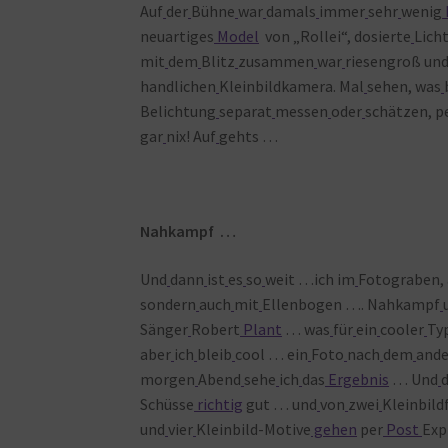
Auf
der
Bühne
war
damals
immer
sehr
wenig
neuartiges
Model
von „Rollei“, dosierte
Lich
mit
dem
Blitz
zusammen
war
riesengroß un
handlichen
Kleinbildkamera. Mal
sehen, was
Belichtung
separat
messen
oder
schätzen, p
gar
nix! Auf
gehts …
Nahkampf …
Und
dann
ist
es
so
weit …ich im
Fotograben,
sondern
auch
mit
Ellenbogen …. Nahkampf
Sänger
Robert
Plant
… was
für
ein
cooler
Ty
aber
ich
bleib
cool … ein
Foto
nach
dem
ande
morgen
Abend
sehe
ich
das
Ergebnis
… Und
Schüsse
richtig
gut … und
von
zwei
Kleinbild
und
vier
Kleinbild-Motive
gehen
per
Post
Exp