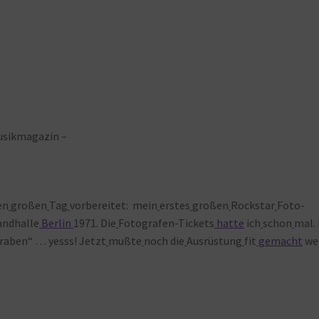
sikmagazin –
en
großen
Tag
vorbereitet: mein
erstes
großen
Rockstar
Foto-
andhalle
Berlin
1971. Die
Fotografen-Tickets
hatte
ich
schon
mal. 
raben“ … yesss! Jetzt
mußte
noch die
Ausrüstung
fit
gemacht
we