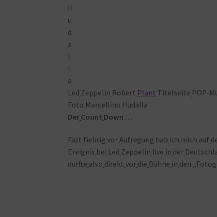
Led
Zeppelin
Robert
Plant
Titelseite
POP-Mu
Foto
Marcellino
Hudalla
Der
Count
Down …
Fast
fiebrig
vor
Aufregung
hab
ich
mich
auf
d
Ereignis
bei
Led
Zeppelin
live
in
der
Deutschl
durfte
also
direkt
vor
die
Bühne
in
den „Fotog
…