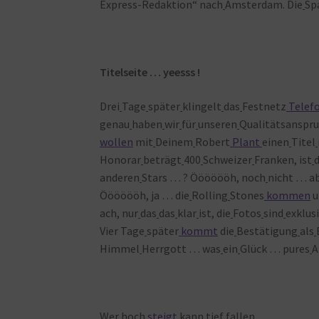
Express-Redaktion“ nach
Amsterdam. Die
Sp
Titelseite … yeesss !
Drei
Tage
später
klingelt
das
Festnetz
Telef
genau
haben
wir
für
unseren
Qualitätsanspr
wollen
mit
Deinem
Robert
Plant
einen
Titel
Honorar
beträgt
400
Schweizer
Franken, ist
anderen
Stars … ? Ööööööh, noch
nicht … a
Ööööööh, ja … die
Rolling
Stones
kommen
u
ach, nur
das
das
klar
ist, die
Fotos
sind
exklus
Vier Tage
später
kommt
die
Bestätigung
als
Himmel
Herrgott … was
ein
Glück … pures
A
Wer
hoch
steigt
kann
tief
fallen …