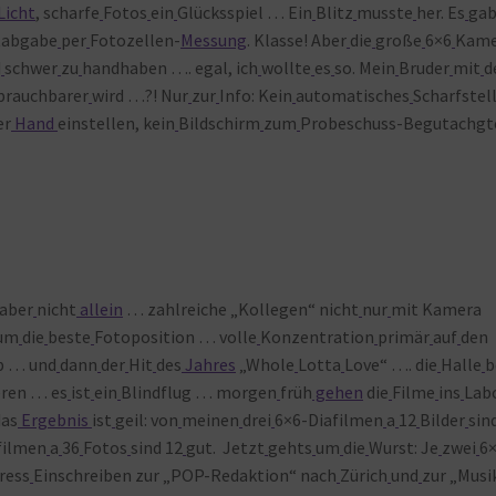
Licht
, scharfe
Fotos
ein
Glücksspiel … Ein
Blitz
musste
her. Es
ga
tabgabe
per
Fotozellen-
Messung
. Klasse! Aber
die
große
6×6
Kame
d
schwer
zu
handhaben …. egal, ich
wollte
es
so. Mein
Bruder
mit
d
brauchbarer
wird …?! Nur
zur
Info: Kein
automatisches
Scharfstel
er
Hand
einstellen, kein
Bildschirm
zum
Probeschuss-Begutachgt
 aber
nicht
allein
… zahlreiche „Kollegen“ nicht
nur
mit Kamera
um
die
beste
Fotoposition … volle
Konzentration
primär
auf
den
p … und
dann
der
Hit
des
Jahres
„Whole
Lotta
Love“ …. die
Halle
b
ren … es
ist
ein
Blindflug … morgen
früh
gehen
die
Filme
ins
Lab
das
Ergebnis
ist
geil: von
meinen
drei
6×6-Diafilmen
a
12
Bilder
sin
filmen
a
36
Fotos
sind 12
gut. Jetzt
gehts
um
die
Wurst: Je
zwei
6
ress
Einschreiben zur „POP-Redaktion“ nach
Zürich
und
zur „Musi