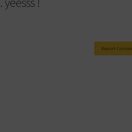
 yeesss !
Report Conten