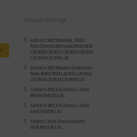
Neueste Beiträge
Carhartt WIP Klondike “Mills“
Pant Stretch Mid Used Wash W28
t
L32 W30 L32 W31 L32 W32 L32 W33
L32 W34 L32 W36 L32
Carhartt WIP Regular Cargo Pant
Deep Night W30 L32 W31 L32 W32
L32 W33 L32 W34 L32 W36 L32
Carhartt WIP S/S Chase T-Shirt
White/Gold M L XL
Carhartt WIP S/S Chase T-Shirt
Leaf/Gold M L XL
Stieber Twins Special Hoody
Dark Navy M L XL