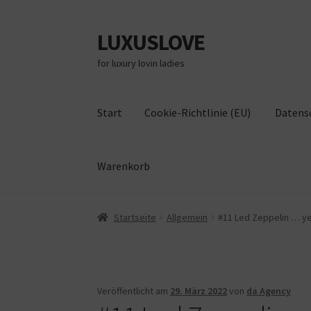
LUXUSLOVE
Zur
Zum
Navigation
Inhalt
for luxury lovin ladies
springen
springen
Start
Cookie-Richtlinie (EU)
Datens
Warenkorb
Start
Cookie-Richtlinie (EU)
Datenschutz
Im
Startseite
Allgemein
#11 Led Zeppelin … ye
Veröffentlicht am
29. März 2022
von
da Agency