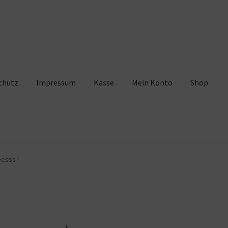
chutz
Impressum
Kasse
Mein Konto
Shop
pressum
Kasse
Mein Konto
Shop
Warenkorb
esss !