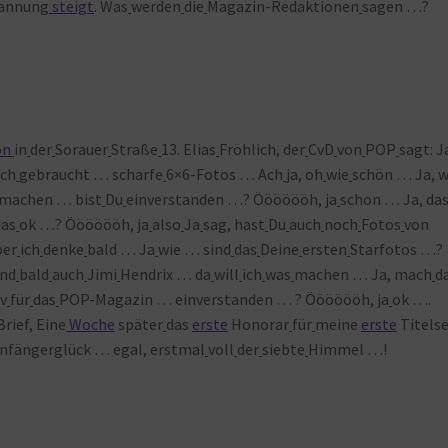
annung
steigt
. Was
werden
die
Magazin-Redaktionen
sagen …?
on
in
der
Sorauer
Straße
13. Elias
Fröhlich, der
CvD
von
POP
sagt: J
uch
gebraucht … scharfe
6×6-Fotos … Ach
ja, oh
wie
schön … Ja, w
machen … bist
Du
einverstanden …? Ööööööh, ja
schon … Ja, da
das
ok …? Ööööööh, ja
also
Ja
sag, hast
Du
auch
noch
Fotos
von
ber
ich
denke
bald … Ja
wie … sind
das
Deine
ersten
Starfotos …?
nd
bald
auch
Jimi
Hendrix … da
will
ich
was
machen … Ja, mach
d
iv
für
das
POP-Magazin … einverstanden … ? Ööööööh, ja
ok ….
Brief, Eine
Woche
später
das
erste
Honorar
für
meine
erste
Titelse
nfängerglück … egal, erstmal
voll
der
siebte
Himmel …!