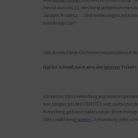
Pascal
damals
11, den
Song aufgenommen
h
Jacques
Kravetz … Und
beide
singen
auch
he
sind
Kriege
da?“
Udo & sein
Panik-Orchester
touren
aktuell
du
Hol
Dir
schnell
noch
eins
der
letzten
Tickets 
Ich
kenne
Udo
Lindenberg
aus
unserer
gemei
war
Sänger
bei
den CERTIES
und
später
bei
d
Kreuzberg
gehaust
habe
und
als
Rock-Fotogr
Udo
Lindenberg
wieder
, in
Hamburg
oder
son