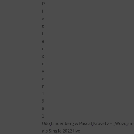
Udo
Lindenberg & Pascal
Kravetz – „Wozu
sin
als
Single
2022
live