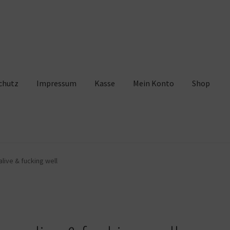
chutz
Impressum
Kasse
Mein Konto
Shop
pressum
Kasse
Mein Konto
Shop
Warenkorb
live & fucking well