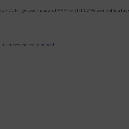
HORIZONT
gecovert
und
als
HAPPY
BIRTHDAY
Version auf
YouTub
n
Interview
mit
mir
gemacht
.