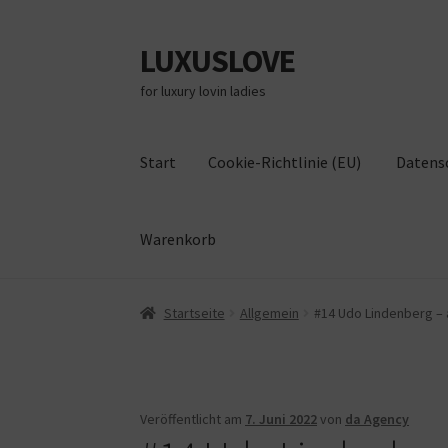
LUXUSLOVE
Zur
Zum
Navigation
Inhalt
for luxury lovin ladies
springen
springen
Start
Cookie-Richtlinie (EU)
Datens
Warenkorb
Start
Cookie-Richtlinie (EU)
Datenschutz
Im
Startseite
Allgemein
#14 Udo Lindenberg – a
Veröffentlicht am
7. Juni 2022
von
da Agency