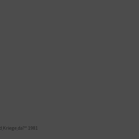
d
Kriege
da?“ 1981