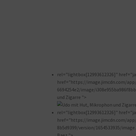
rel="lightbox[12993612326]" href="jav
href="https://image.jimcdn.com/ap
6694254e2/image/i308e955ba986f8bb/
und Zigarre ">
rel="lightbox[12993612326]" href="jav
href="https://image.jimcdn.com/ap
8b5d9399/version/1654533935/image.p
Baez ">