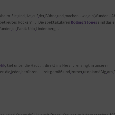
sheim. Sie
sind
live
auf
der
Bühne
und
machen - wie
ein
Wunder – A
betreutes
Rocken“ … Die
spektakulären
Rolling Stones
sind
das
e
under
ist
Panik-Udo
Lindenberg …
lik
, tief
unter
die
Haut … direkt
ins
Herz … er
singt
in
unserer
en die
jeden
berühren … zeitgemäß und
immer
utopiamäßig
am
Wozu
sind
Kriege
da?“ live
mit
Pascal
Kravetz, mit
dem
er
schon
198