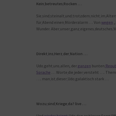
Kein
betreutes
Rocken …
Sie
sind
steinalt
und
trotzdem
nicht
im
Alter
für
Abend einen
Mörderalarm … Von
wegen
„
Wunder. Aber
unser
ganz
eigenes
deutsches
W
Direkt
ins
Herz
der
Nation …
Udo
geht
uns
allen, der
ganzen
bunten
Repub
Sprache
… Worte
die
jeder
versteht …. Them
…. man
ist
dieser
Udo
galaktisch stark …
Wozu
sind
Kriege
da? live …
Und
wieder
bringt
Udo
den
zeitlosen
Song “