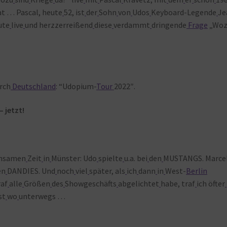
at … Pascal, heute
52, ist
der
Sohn
von
Udos
Keyboard-Legende
Je
ute
live
und herzzerreißend
diese
verdammt
dringende
Frage
„Woz
rch
Deutschland
: “Udopium-
Tour
2022″.
– jetzt!
nsamen
Zeit
in
Münster: Udo
spielte
u.a. bei
den
MUSTANGS. Marcel
en
DANDIES. Und
noch
viel
später, als
ich
dann
in
West-
Berlin
af
alle
Größen
des
Showgeschäfts
abgelichtet
habe, traf
ich öfter
st
wo
unterwegs …