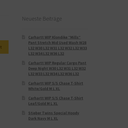
Neueste Beiträge
Carhartt WIP Klondike “Mills“
Pant Stretch Mid Used Wash W28
t
L32 W30 L32 W31 L32 W32 L32 W33
L32 W34 L32 W36 L32
Carhartt WIP Regular Cargo Pant
Deep Night W30 L32 W31 L32 W32
L32 W33 L32 W34 L32 W36 L32
Carhartt WIP S/S Chase T-Shirt
White/Gold M L XL
Carhartt WIP S/S Chase T-Shirt
Leaf/Gold M L XL
Stieber Twins Special Hoody
Dark Navy M L XL