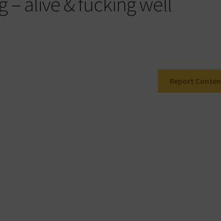
– alive & fucking well
Report Conten