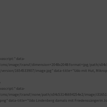
ascript:" data-
p/cms/image/transf/dimension=2048x2048:format=jpg/path/s04c
version/1654533907/image.jpg" data-title="Udo mit Hut, Mikro
ascript:" data-
p/cms/image/transf/none/path/s04c53146694254e2/image/i31651
ng" data-title="Udo Lindenberg damals mit Friedenssängerin J