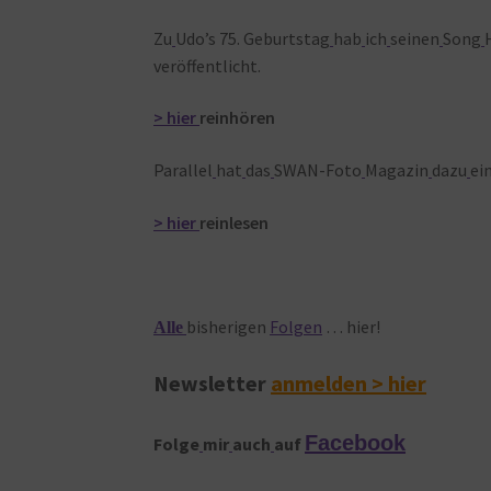
Zu
Udo’s 75. Geburtstag
hab
ich
seinen
Song
veröffentlicht.
> hier
reinhören
Parallel
hat
das
SWAN-Foto
Magazin
dazu
ei
> hier
reinlesen
bisherigen
Folgen
… hier!
Alle
Newsletter
anmelden > hier
Facebook
Folge
mir
auch
auf