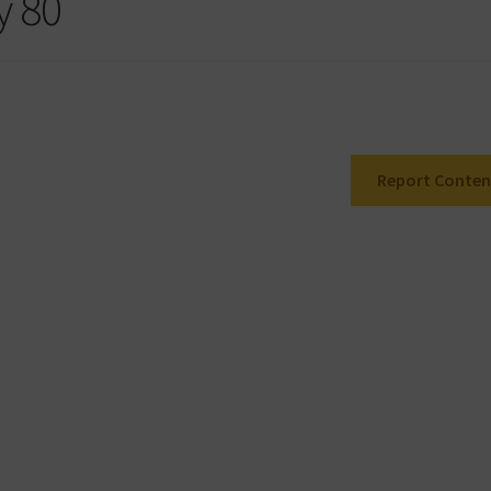
y 80
Report Conten