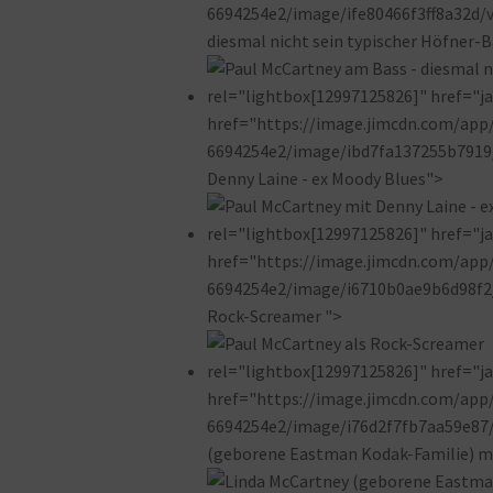
6694254e2/image/ife80466f3ff8a32d/v
diesmal nicht sein typischer Höfner-
rel="lightbox[12997125826]" href="jav
href="https://image.jimcdn.com/ap
6694254e2/image/ibd7fa137255b7919/
Denny Laine - ex Moody Blues">
rel="lightbox[12997125826]" href="jav
href="https://image.jimcdn.com/ap
6694254e2/image/i6710b0ae9b6d98f2/v
Rock-Screamer ">
rel="lightbox[12997125826]" href="jav
href="https://image.jimcdn.com/ap
6694254e2/image/i76d2f7fb7aa59e87/
(geborene Eastman Kodak-Familie) m