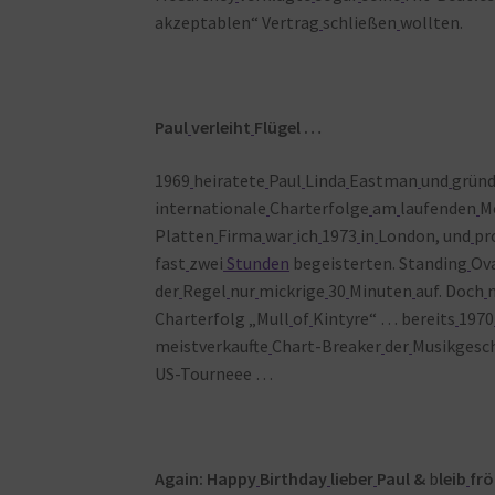
akzeptablen“ Vertrag
schließen
wollten.
Paul
verleiht
Flügel …
1969
heiratete
Paul
Linda
Eastman
und
grün
internationale
Charterfolge
am
laufenden
M
Platten
Firma
war
ich
1973
in
London, und
pr
fast
zwei
Stunden
begeisterten. Standing
Ov
der
Regel
nur
mickrige
30
Minuten
auf. Doch
Charterfolg „Mull
of
Kintyre“ … bereits
1970
meistverkaufte
Chart-Breaker
der
Musikgesc
US-Tourneee …
Again: Happy
Birthday
lieber
Paul &
b
leib
frö