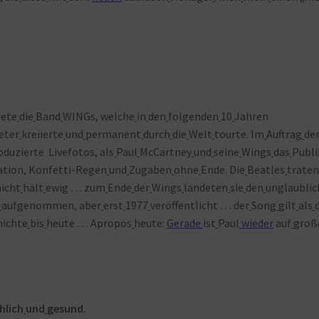
dete
die
Band
WINGs, welche
in
den
folgenden
10
Jahren
eter
kreiierte
und
permanent
durch
die
Welt
tourte. Im
Auftrag
de
oduzierte Livefotos, als
Paul
McCartney
und
seine
Wings
das
Publ
ation, Konfetti-Regen
und
Zugaben
ohne
Ende. Die
Beatles
trate
nicht
hält
ewig … zum
Ende
der
Wings
landeten
sie
den
unglaublic
aufgenommen, aber
erst
1977
veröffentlicht … der
Song
gilt
als
hichte
bis
heute … Apropos
heute:
Gerade
ist
Paul
wieder
auf
groß
hlich
und
gesund.