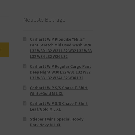
Neueste Beiträge
Carhartt WIP Klondike “Mills“
Pant Stretch Mid Used Wash W28
t
L32 W30 L32 W31 L32 W32 L32 W33
L32 W34 L32 W36 L32
Carhartt WIP Regular Cargo Pant
Deep Night W30 L32 W31 L32 W32
L32 W33 L32 W34 L32 W36 L32
Carhartt WIP S/S Chase T-Shirt
White/Gold M L XL
Carhartt WIP S/S Chase T-Shirt
Leaf/Gold M L XL
Stieber Twins Special Hoody
Dark Navy M L XL