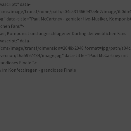
ascript:" data-
p/cms/image/transf/none/path/s04c53146694254e2/image/ib0db4
" data-title="Paul McCartney - genialer live-Musiker, Komponis
ichen Fans">
ascript:" data-
p/cms/image/transf/dimension=2048x2048:format=jpg/path/s04c
version/1655997484/image.jpg" data-title="Paul McCartney mit
andioses Finale ">