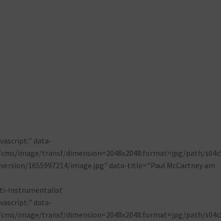
ascript:" data-
p/cms/image/transf/dimension=2048x2048:format=jpg/path/s04c
version/1655997214/image.jpg" data-title="Paul McCartney am
ascript:" data-
p/cms/image/transf/dimension=2048x2048:format=jpg/path/s04c