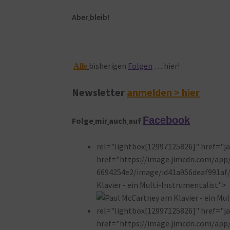
Aber
bleib!
bisherigen
Folgen
… hier!
Alle
Newsletter
anmelden > hier
Facebook
Folge
mir
auch
auf
rel="lightbox[12997125826]" href="jav
href="https://image.jimcdn.com/ap
6694254e2/image/id41a956deaf991af/
Klavier - ein Multi-Instrumentalist">
rel="lightbox[12997125826]" href="jav
href="https://image.jimcdn.com/ap