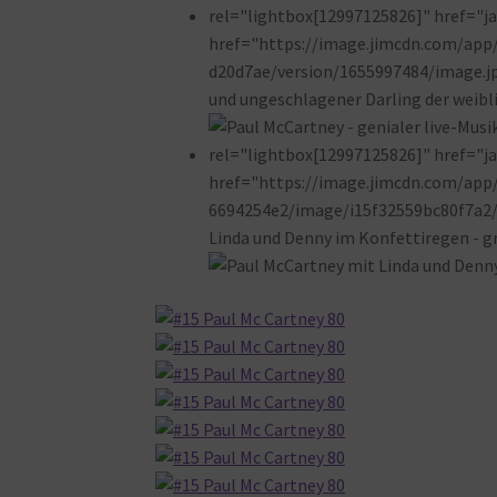
rel="lightbox[12997125826]" href="jav
href="https://image.jimcdn.com/ap
d20d7ae/version/1655997484/image.jpg
und ungeschlagener Darling der weibl
rel="lightbox[12997125826]" href="jav
href="https://image.jimcdn.com/ap
6694254e2/image/i15f32559bc80f7a2/
Linda und Denny im Konfettiregen - gr