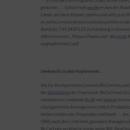
geboren …. Schon
früh
wurde
er
von
der
Musi
Lieder
auf
dem
Klavier
spielte
und
alle
zum
M
er
John
Lennon
kennen
und
sie
spielten
in
de
Band
als
THE
BEATLES
in
Hamburg
in
divers
1963
erreichte „Please
Please
me“ die
erste
#
unglaublichen
Lauf.
Senkrecht
in
den
Pophimmel …
Die
Co-Komponisten
Lennon/McCartney und
der
Geschichte
der Popmusik. McCartneys
Stü
musikalisch
treibende
Kraft
mit
einem
nimm
chartgerechte
Arrangement
nebst
Produktio
beherrschten
die
Hitparaden
weltweit … bis
1968
nach
dem
Tod
ihres
genialen
Managers
McCartney
verklagte
sogar
seine
Mit-Beatles,