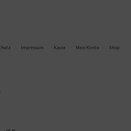
chutz
Impressum
Kasse
Mein Konto
Shop
pressum
Kasse
Mein Konto
Shop
Warenkorb
0