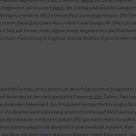
k
begeistert
durch
seinen
Vater
, der
ständig
und
bei
jeder
Gelegenh
itsingen
animierte. Mit
14
bekam
Paul
seine
erste
Gitarre. 1957
le
r
ersten
Band
Quarrymen Rock
n’Roll
Cover
Songs. Ab
1960
trat
di
en
Clubs
auf. Immer
mehr
eigene
Songs
begeisterten
das
Publikum
2
Chart-Platzierung
in
England. Und
die
Beatles-Hysterie
nahm
i
auch
McCartney
selbst
gelten
als
die
erfolgreichsten
Songwriter
ck Yesterday ist
der
meistgespielte
Popsong
aller
Zeiten. Paul
wa
er
endenden
Ideeninput. Der
Produzent
George
Martin
sorgte
für
n. Die
Beatles
waren
jahrelang
ununterbrochen
auf
Welttournee
sie
die
Schnauze
voll
hatten
und
ab
1967
gar
nicht
mehr
live
auftra
Brian
Epstein
begann
die
Band
sich
schleichend
auf
zu
lösen. Paul
 als
diese
mit
dem
neuen
dubiosen
Manager
Allen
Klein
einen „ni