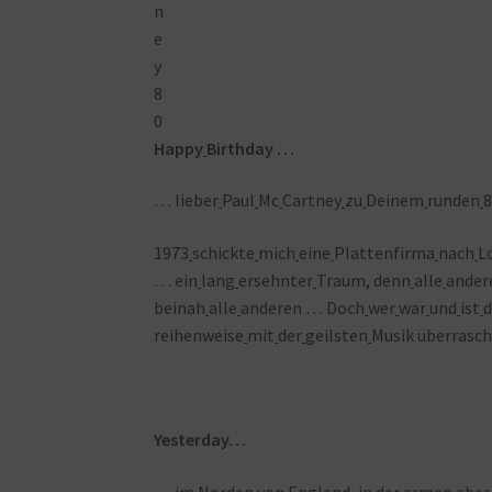
Happy
Birthday …
… lieber
Paul
Mc
Cartney
zu
Deinem
runden
8
1973
schickte
mich
eine
Plattenfirma
nach
L
… ein
lang
ersehnter
Traum, denn
alle
ander
beinah
alle
anderen … Doch
wer
war
und
ist
d
reihenweise
mit
der
geilsten
Musik überrasch
Yesterday…
… im
Norden
von
England, in
der
armen
aber