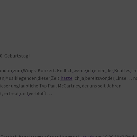
0. Geburtstag!
ondon
zum
Wings-Konzert. Endlich
werde
ich
einen
der
Beatles
tr
en
Musiklegenden
dieser
Zeit
hatte
ich
ja
bereitsvor
der
Linse … na
ieser
unglaubliche
Typ
Paul
McCartney, der
uns
seit
Jahren
t, erfreut
und
verblüfft …
Fussball
begeisterten
Stadt
Liverpool,
wurde
am
18.06.1942
Paul