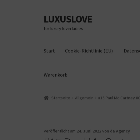
LUXUSLOVE
Zur
Zum
Navigation
Inhalt
for luxury lovin ladies
springen
springen
Start
Cookie-Richtlinie (EU)
Datens
Warenkorb
Start
Cookie-Richtlinie (EU)
Datenschutz
Im
Startseite
Allgemein
#15 Paul Mc Cartney 8
Veröffentlicht am
24. Juni 2022
von
da Agency