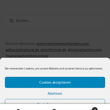
Suche
nach:
Weitere Websites:
unternehmensmeldungen.com
,
adhocmitteilung.de
,
glamfemme.de
,
glimityglamity.com
,
finanznachrichten.online
Wir verwenden Cookies, um unsere Website und unseren Service zu optimieren.
Cookies akzeptieren
© LUXUSLOVE 2026
Erstellt mit Storefront & WooCommerce
.
Ablehnen
Einstellungen anzeigen
0