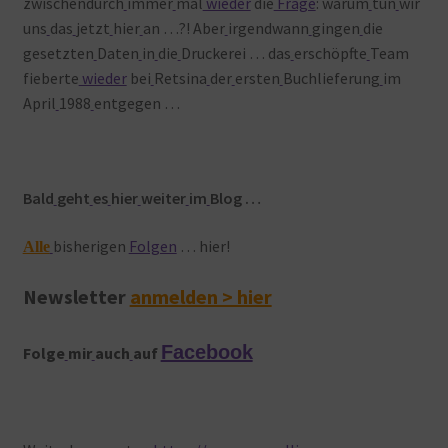
zwischendurch
immer
mal
wieder
die
Frage
: warum
tun
wir
uns
das
jetzt
hier
an …?! Aber
irgendwann
gingen
die
gesetzten
Daten
in
die
Druckerei … das
erschöpfte
Team
fieberte
wieder
bei
Retsina
der
ersten
Buchlieferung
im
April
1988
entgegen …
Bald
geht
es
hier
weiter
im
Blog …
bisherigen
Folgen
… hier!
Alle
Newsletter
anmelden > hier
Facebook
Folge
mir
auch
auf