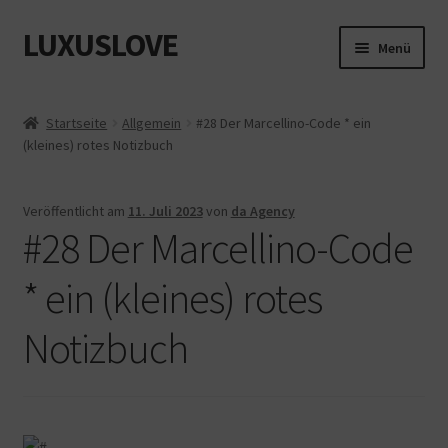
LUXUSLOVE
Zur
Zum
Menü
Navigation
Inhalt
springen
springen
Start
Startseite
Allgemein
#28 Der Marcellino-Code * ein
(kleines) rotes Notizbuch
Cookie-Richtlinie (EU)
Datenschutz
Veröffentlicht am
11. Juli 2023
von
da Agency
#28 Der Marcellino-Code
Impressum
* ein (kleines) rotes
Kasse
Notizbuch
Mein Konto
Shop