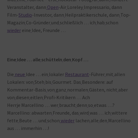
Veranstalter, dann
Open
-Air
Loreley
Impressario, dann
Film-
Studio
-Investor, dann
Heilpraktikerschule, dann
Top-
Magazin
Co-Gründer
und
schließlich … ich
hab
schon
wieder
eine
Idee, Freunde …
Eine
Idee … alle
schütteln
den
Kopf …
Die
neue
Idee … ein
lokaler
Restaurant
-Führer
mit
allen
Lokalen: von
Steh
bis
Gourmet. Das
Besondere: auf
Kommentar-Basis
von
ganz
normalen
Gästen, nicht
aber
von
diesen
eitlen
Profi-Kritikern … Ach
Herrje Marcellino … wer
braucht
denn
so
etwas …?
Marcellino: abwarten
Freunde, das
wird
was … ich
wittere
fette
Beute … und
schon
wieder
lachen
alle
den
Marcellino
aus … immerhin …!