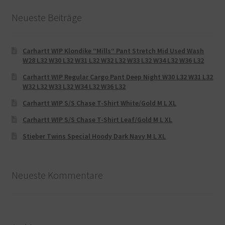
Neueste Beiträge
Carhartt WIP Klondike “Mills“ Pant Stretch Mid Used Wash
W28 L32 W30 L32 W31 L32 W32 L32 W33 L32 W34 L32 W36 L32
Carhartt WIP Regular Cargo Pant Deep Night W30 L32 W31 L32
W32 L32 W33 L32 W34 L32 W36 L32
Carhartt WIP S/S Chase T-Shirt White/Gold M L XL
Carhartt WIP S/S Chase T-Shirt Leaf/Gold M L XL
Stieber Twins Special Hoody Dark Navy M L XL
Neueste Kommentare