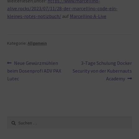
Weiterlesen
unter:
https://www.marcellino-
alive.rocks/2023/07/11/28-der-marcellino-code-ein-
kleines-rotes-notizbuch/
auf
Marcellino A-Live
Kategorie:
Allgemein
Beitragsnavigation
Vorheriger
Nächster
Neue Gewürzmühlen
3-Tage Schulung Docker
Beitrag:
Beitrag:
beim Dosenprofi ADV PAX
Security von der Kubernauts
Lutec
Academy
Suche
nach: