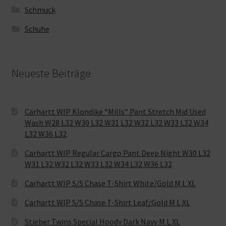
Schmuck
Schuhe
Neueste Beiträge
Carhartt WIP Klondike “Mills“ Pant Stretch Mid Used
Wash W28 L32 W30 L32 W31 L32 W32 L32 W33 L32 W34
L32 W36 L32
Carhartt WIP Regular Cargo Pant Deep Night W30 L32
W31 L32 W32 L32 W33 L32 W34 L32 W36 L32
Carhartt WIP S/S Chase T-Shirt White/Gold M L XL
Carhartt WIP S/S Chase T-Shirt Leaf/Gold M L XL
Stieber Twins Special Hoody Dark Navy M L XL