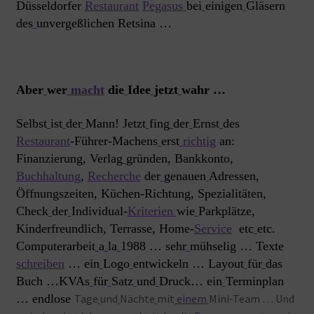
Düsseldorfer
Restaurant
Pegasus
bei
einigen
Gläsern
des
unvergeßlichen Retsina …
Aber
wer
macht
die
Idee
jetzt
wahr …
Selbst
ist
der
Mann! Jetzt
fing
der
Ernst
des
Restaurant
-Führer-Machens
erst
richtig
an:
Finanzierung, Verlag
gründen, Bankkonto,
Buchhaltung
,
Recherche
der
genauen
Adressen,
Öffnungszeiten, Küchen-Richtung, Spezialitäten,
Check
der
Individual-
Kriterien
wie
Parkplätze,
Kinderfreundlich, Terrasse, Home-
Service
etc
etc.
Computerarbeit
a
la
1988 … sehr
mühselig … Texte
schreiben
… ein
Logo
entwickeln … Layout
für
das
Buch …KVAs
für
Satz
und
Druck… ein
Terminplan
… endlose
Tage
und
Nächte
mit
einem
Mini-Team … Und