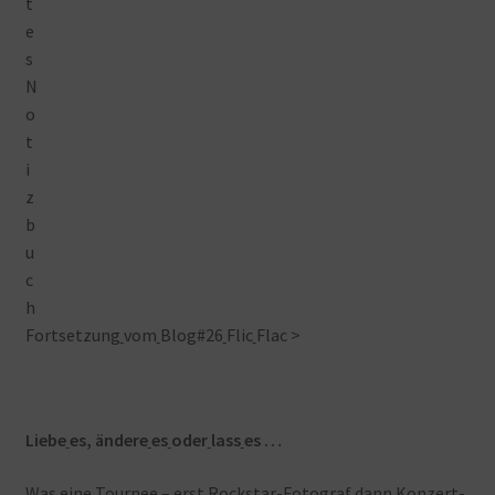
Fortsetzung
vom
Blog#26
Flic
Flac >
Liebe
es, ändere
es
oder
lass
es …
Was
eine
Tournee – erst
Rockstar-Fotograf
dann
Konzert-