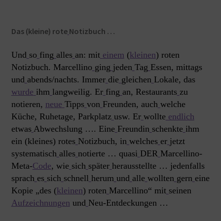
Das (kleine) rote
Notizbuch …
Und
so
fing
alles
an: mit
einem
(
kleinen
) roten
Notizbuch. Marcellino
ging
jeden
Tag
Essen, mittags
und
abends/nachts. Immer
die
gleichen
Lokale, das
wurde
ihm
langweilig. Er
fing
an, Restaurants
zu
notieren,
neue
Tipps
von
Freunden, auch
welche
Küche, Ruhetage, Parkplatz
usw. Er
wollte
endlich
etwas
Abwechslung …. Eine
Freundin
schenkte
ihm
ein (kleines) rotes
Notizbuch, in
welches
er
jetzt
systematisch
alles
notierte … quasi
DER
Marcellino-
Meta-
Code
, wie
sich
später
herausstellte … jedenfalls
sprach
es
sich
schnell
herum
und
alle
wollten
gern
eine
Kopie „des (
kleinen
) roten
Marcellino“ mit
seinen
Aufzeichnungen
und
Neu-Entdeckungen …