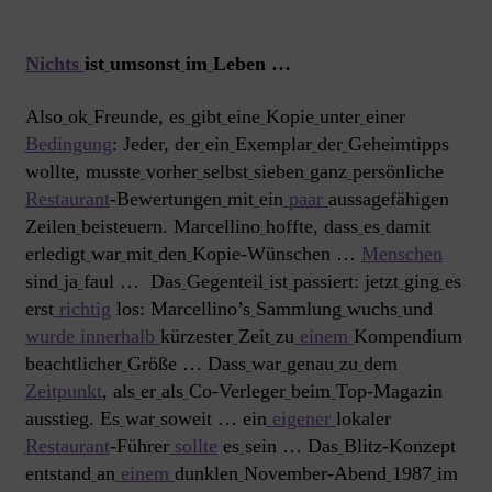
Nichts
ist
umsonst
im
Leben …
Also
ok
Freunde, es
gibt
eine
Kopie
unter
einer
Bedingung
:
Jeder, der
ein
Exemplar
der
Geheimtipps
wollte, musste
vorher
selbst
sieben
ganz
persönliche
Restaurant
-Bewertungen
mit
ein
paar
aussagefähigen
Zeilen
beisteuern. Marcellino
hoffte, dass
es
damit
erledigt
war
mit
den
Kopie-Wünschen …
Menschen
sind
ja
faul … Das
Gegenteil
ist
passiert: jetzt
ging
es
erst
richtig
los: Marcellino’s
Sammlung
wuchs
und
wurde
innerhalb
kürzester
Zeit
zu
einem
Kompendium
beachtlicher
Größe … Dass
war
genau
zu
dem
Zeitpunkt
, als
er
als
Co-Verleger
beim
Top-Magazin
ausstieg. Es
war
soweit … ein
eigener
lokaler
Restaurant
-Führer
sollte
es
sein … Das
Blitz-Konzept
entstand
an
einem
dunklen
November-Abend
1987
im