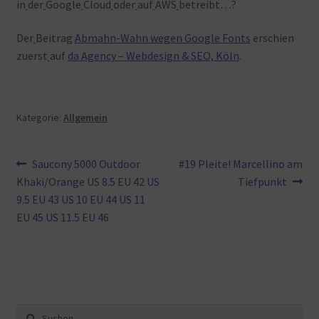
in
der
Google
Cloud
oder
auf
AWS
betreibt…?
Der
Beitrag
Abmahn-Wahn wegen Google Fonts
erschien
zuerst
auf
da Agency – Webdesign & SEO, Köln
.
Kategorie:
Allgemein
Beitragsnavigation
Vorheriger
Nächster
Saucony 5000 Outdoor
#19 Pleite! Marcellino am
Beitrag:
Beitrag:
Khaki/Orange US 8.5 EU 42 US
Tiefpunkt
9.5 EU 43 US 10 EU 44 US 11
EU 45 US 11.5 EU 46
Suche