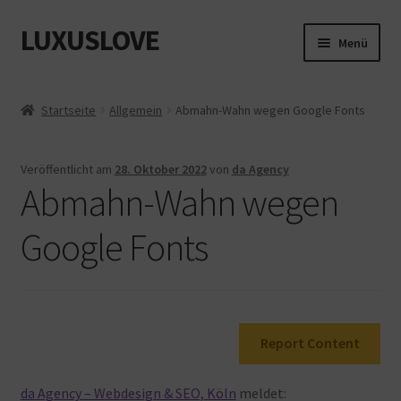
LUXUSLOVE
Zur
Zum
Menü
Navigation
Inhalt
springen
springen
Start
Startseite
Allgemein
Abmahn-Wahn wegen Google Fonts
Cookie-Richtlinie (EU)
Veröffentlicht am
28. Oktober 2022
von
da Agency
Datenschutz
Abmahn-Wahn wegen
Impressum
Google Fonts
Kasse
Mein Konto
Report Content
Shop
da Agency – Webdesign & SEO, Köln
meldet: