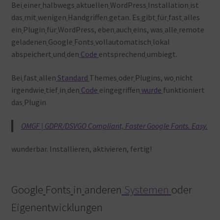
Bei
einer
halbwegs
aktuellen
WordPress
Installation
ist
das
mit
wenigen
Handgriffen
getan. Es
gibt
für
fast
alles
ein
Plugin
für
WordPress, eben
auch
eins, was
alle
remote
geladenen
Google
Fonts
vollautomatisch
lokal
abspeichert
und
den
Code
entsprechend
umbiegt.
Bei
fast
allen
Standard
Themes
oder
Plugins, wo
nicht
irgendwie
tief
in
den
Code
eingegriffen
wurde
funktioniert
das
Plugin
OMGF | GDPR/DSVGO Compliant, Faster Google Fonts. Easy.
wunderbar. Installieren, aktivieren, fertig!
Google
Fonts
in
anderen
Systemen
oder
Eigenentwicklungen