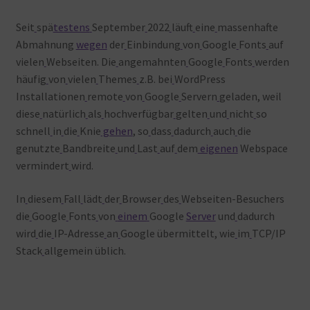
Warenkorb
Seit
spä
testens
September
2022
läuft
eine
massenhafte
Abmahnung
wegen
der
Einbindung
von
Google
Fonts
auf
vielen
Webseiten. Die
angemahnten
Google
Fonts
werden
häufig
von
vielen
Themes
z.B. bei
WordPress
Installationen
remote
von
Google
Servern
geladen, weil
diese
natürlich
als
hochverfügbar
gelten
und
nicht
so
schnell
in
die
Knie
gehen
, so
dass
dadurch
auch
die
genutzte
Bandbreite
und
Last
auf
dem
eigenen
Webspace
vermindert
wird.
In
diesem
Fall
lädt
der
Browser
des
Webseiten-Besuchers
die
Google
Fonts
von
einem
Google
Server
und
dadurch
wird
die
IP-Adresse
an
Google übermittelt, wie
im
TCP/IP
Stack
allgemein üblich.