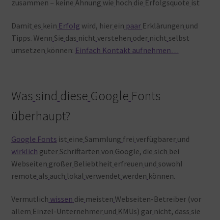
zusammen – keine
Ahnung
wie
hoch
die
Erfolgsquote
ist
Damit
es
kein
Erfolg
wird, hier
ein
paar
Erklärungen
und
Tipps. Wenn
Sie
das
nicht
verstehen
oder
nicht
selbst
umsetzen
können:
Einfach Kontakt aufnehmen…
Was
sind
diese
Google
Fonts
überhaupt?
Google Fonts
ist
eine
Sammlung
frei
verfügbarer
und
wirklich
guter
Schriftarten
von
Google, die
sich
bei
Webseiten
großer
Beliebtheit
erfreuen
und
sowohl
remote
als
auch
lokal
verwendet
werden
können.
Vermutlich
wissen
die
meisten
Webseiten-Betreiber (vor
allem
Einzel-Unternehmer
und
KMUs) gar
nicht, dass
sie