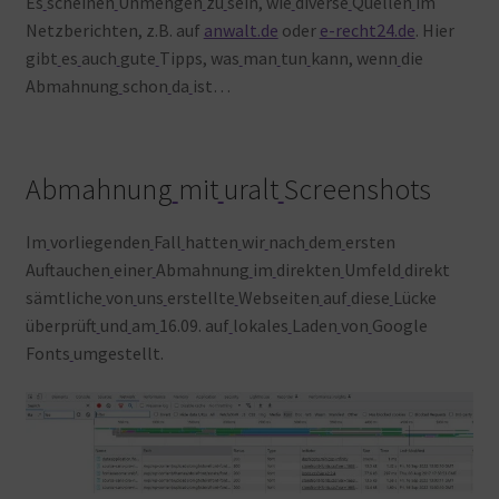
Es
scheinen
Unmengen
zu
sein, wie
diverse
Quellen
im
Netzberichten, z.B. auf
anwalt.de
oder
e-recht24.de
. Hier
gibt
es
auch
gute
Tipps, was
man
tun
kann, wenn
die
Abmahnung
schon
da
ist…
Abmahnung
mit
uralt
Screenshots
Im
vorliegenden
Fall
hatten
wir
nach
dem
ersten
Auftauchen
einer
Abmahnung
im
direkten
Umfeld
direkt
sämtliche
von
uns
erstellte
Webseiten
auf
diese
Lücke
überprüft
und
am
16.09. auf
lokales
Laden
von
Google
Fonts
umgestellt.