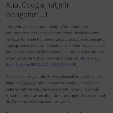
Aua, Google
hat
mir
wehgetan…!
Jetzt
wird
bei
den
massenhaften
Abmahnungen
argumentiert, dass
sich
in
ihrem
Persönlichkeitsrecht
verletzt
fühlende
Individuen
tatsächlich
Schmerzensgeld
zugesprochen
bekommen
haben, auch
wenn
es
sich
dabei
gar
nicht
um
Google
Fonts
handelte, sondern
komplette
Datensätze, die
entwendet
wurden (vgl.
LG München I,
Endurteil vom 09.12.2021 – 31 O 16606/20
)
Ob
es
nun
eine
gesunde
Portion
Masochismus
ist, der
die
klagende
Person
und
seinen
Anwalt
auf
all
diese
bösen
Seiten
treibt (etwa über
Google
gefunden???) oder
ein
maschinelles
crawlen
aller
abmahnfähigen
Seiten
um
sich
die
Taschen
vollzumachen – wer
weiß…