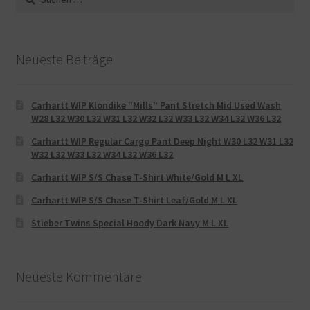
nach:
Neueste Beiträge
Carhartt WIP Klondike “Mills“ Pant Stretch Mid Used Wash
W28 L32 W30 L32 W31 L32 W32 L32 W33 L32 W34 L32 W36 L32
Carhartt WIP Regular Cargo Pant Deep Night W30 L32 W31 L32
W32 L32 W33 L32 W34 L32 W36 L32
Carhartt WIP S/S Chase T-Shirt White/Gold M L XL
Carhartt WIP S/S Chase T-Shirt Leaf/Gold M L XL
Stieber Twins Special Hoody Dark Navy M L XL
Neueste Kommentare