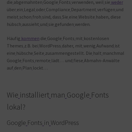
die
abgemahnten
Google
Fonts
verwenden, weil
sie
weder
über
ein
Legal
oder
Compliance
Department
verfügen
und
meist
schon
froh
sind, dass
Sie
eine
Website
haben, diese
hübsch
aussieht
und
sie
gefunden
werden.
Häufig
kommen
die
Google
Fonts
mit
kostenlosen
Themes
z.B. bei
WordPress
daher, mit
wenig
Aufwand
ist
eine
hübsche
Seite
zusammengestellt. Die
halt
manchmal
Google
Fonts
remote
lädt… und
fiese
Abmahn-Anwälte
auf
den
Plan
lockt…
Wie
installiert
man
Google
Fonts
lokal?
Google
Fonts
in
WordPress