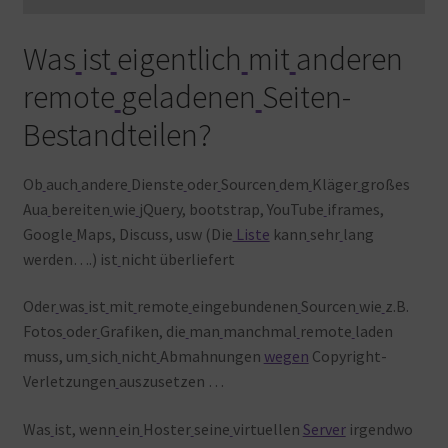
Was
ist
eigentlich
mit
anderen
remote
geladenen
Seiten-
Bestandteilen?
Ob
auch
andere
Dienste
oder
Sourcen
dem
Kläger
großes
Aua
bereiten
wie
jQuery, bootstrap, YouTube
iframes,
Google
Maps, Discuss, usw (Die
Liste
kann
sehr
lang
werden….) ist
nicht überliefert
Oder
was
ist
mit
remote
eingebundenen
Sourcen
wie
z.B.
Fotos
oder
Grafiken, die
man
manchmal
remote
laden
muss, um
sich
nicht
Abmahnungen
wegen
Copyright-
Verletzungen
auszusetzen …
Was
ist, wenn
ein
Hoster
seine
virtuellen
Server
irgendwo