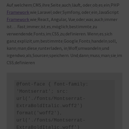
Auf
welchem
CMS
ihre
Seite
auch
läuft, oder
ob
es
ein
PHP
Framework
wie
Laravel
oder
Symfony, oder
ein
JavaScript
Framework
wie
React, Angular, Vue
oder
was
auch
immer
ist… Fast
immer
ist
es
möglich
bestimmte
zu
verwendende
Fonts
im
CSS
zu
definieren. Wenn
es
sich
ganz
explizit
um
bestimmte
Google
Fonts
handeln
soll,
kann
man
diese
runterladen, in
Woff
umwandeln
und
irgendwo
als
Sourcen
speichern. Und
dann
muss
man
sie
im
CSS
definieren
@font-face { font-family: 
'Montserrat'; src: 
url('./fonts/Montserrat-
ExtraBoldItalic.woff2') 
format('woff2'), 
url('./fonts/Montserrat-
ExtraBoldItalic.woff') 