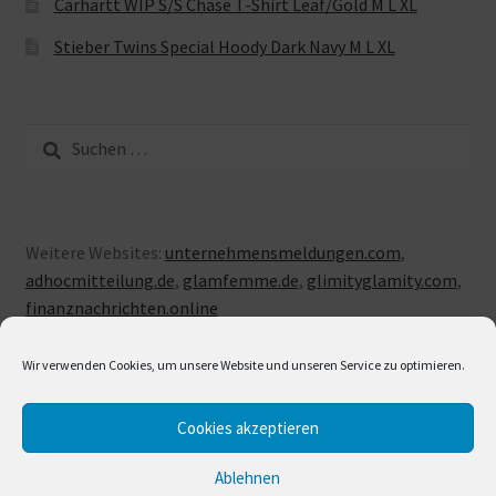
Carhartt WIP S/S Chase T-Shirt Leaf/Gold M L XL
Stieber Twins Special Hoody Dark Navy M L XL
Suche
nach:
Weitere Websites:
unternehmensmeldungen.com
,
adhocmitteilung.de
,
glamfemme.de
,
glimityglamity.com
,
finanznachrichten.online
Wir verwenden Cookies, um unsere Website und unseren Service zu optimieren.
Cookies akzeptieren
© LUXUSLOVE 2026
Erstellt mit Storefront & WooCommerce
.
Ablehnen