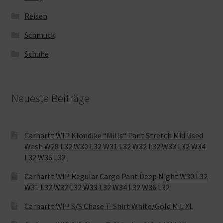
Reisen
Schmuck
Schuhe
Neueste Beiträge
Carhartt WIP Klondike “Mills“ Pant Stretch Mid Used
Wash W28 L32 W30 L32 W31 L32 W32 L32 W33 L32 W34
L32 W36 L32
Carhartt WIP Regular Cargo Pant Deep Night W30 L32
W31 L32 W32 L32 W33 L32 W34 L32 W36 L32
Carhartt WIP S/S Chase T-Shirt White/Gold M L XL