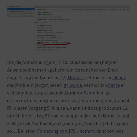
Um
die
Abmahnung
am
14.10. rauszuschicken
hat
der
Anwalt
seit
dem
mitgelieferten
Screenshot
von
Ende
August
sage
und
schreibe
1,5
Monate
gebraucht, in
denen
das
Problem
längst
beseitigt
wurde
. Vermutlich
hatte
er
viel
damit
zu
tun, tausende
Abmahn-
Schreiben
zu
unterzeichnen
und
einzutüten. Angenommen
man
braucht
für
diesen
Vorgang
5
Minuten, dann
sind
das
pro
Stunde
12,
pro
8h
Arbeitstag
96
und
in
knapp
anderthalb
Monaten
gut
3.000
Stück. Vielleicht
auch
mehr
mit
Anwaltsgehilfin
oder
so… Bei
einer
Forderung
von
170,-
kommt
da
schon
was