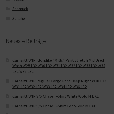
Schmuck
Schuhe
Neueste Beiträge
Carhartt WIP Klondike “Mills“ Pant Stretch Mid Used
Wash W28 L32 W30 L32 W31 L32 W32 L32 W33 L32 W34
L32 W36 L32
Carhartt WIP Regular Cargo Pant Deep Night W30 L32
W31 L32 W32 L32 W33 L32 W34 L32 W36 L32
Carhartt WIP S/S Chase T-Shirt White/Gold M L XL
Carhartt WIP S/S Chase T-Shirt Leaf/Gold M L XL