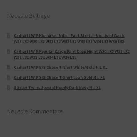
Neueste Beiträge
Carhartt WIP Klondike “Mills“ Pant Stretch Mid Used Wash
W28 L32 W30 L32 W31 L32 W32 L32 W33 L32 W34 L32 W36 L32
Carhartt WIP Regular Cargo Pant Deep Night W30 L32 W31 L32
W32 L32 W33 L32 W34 L32 W36 L32
Carhartt WIP S/S Chase T-Shirt White/Gold M L XL
Carhartt WIP S/S Chase T-Shirt Leaf/Gold M L XL
Stieber Twins Special Hoody Dark Navy M L XL
Neueste Kommentare