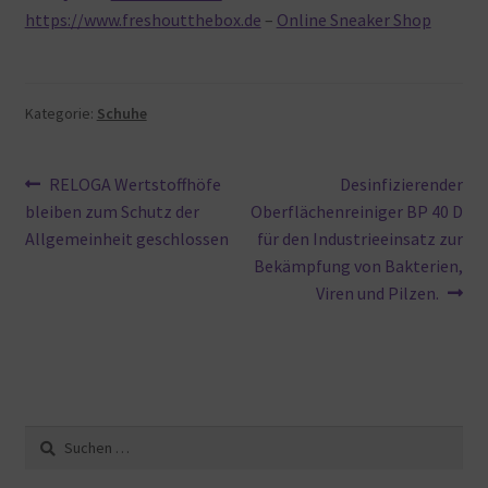
https://www.freshoutthebox.de
–
Online Sneaker Shop
Kategorie:
Schuhe
Beitragsnavigation
Vorheriger
Nächster
RELOGA Wertstoffhöfe
Desinfizierender
Beitrag:
Beitrag:
bleiben zum Schutz der
Oberflächenreiniger BP 40 D
Allgemeinheit geschlossen
für den Industrieeinsatz zur
Bekämpfung von Bakterien,
Viren und Pilzen.
Suche
nach: