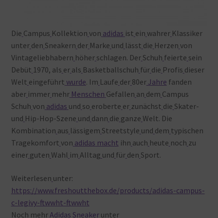
Die
Campus
Kollektion
von
adidas
ist
ein
wahrer
Klassiker
unter
den
Sneakern
der
Marke
und
lässt
die
Herzen
von
Vintageliebhabern
höher
schlagen. Der
Schuh
feierte
sein
Debüt
1970, als
er
als
Basketballschuh
für
die
Profis
dieser
Welt
eingeführt
wurde
. Im
Laufe
der
80er
Jahre
fanden
aber
immer
mehr
Menschen
Gefallen
an
dem
Campus
Schuh
von
adidas
und
so
eroberte
er
zunächst
die
Skater-
und
Hip-Hop-Szene
und
dann
die
ganze
Welt. Die
Kombination
aus
lässigem
Streetstyle
und
dem
typischen
Tragekomfort
von
adidas
macht
ihn
auch
heute
noch
zu
einer
guten
Wahl
im
Alltag
und
für
den
Sport.
Weiterlesen
unter:
https://www.freshoutthebox.de/products/adidas-campus-
c-legivy-ftwwht-ftwwht
Noch
mehr
Adidas Sneaker
unter