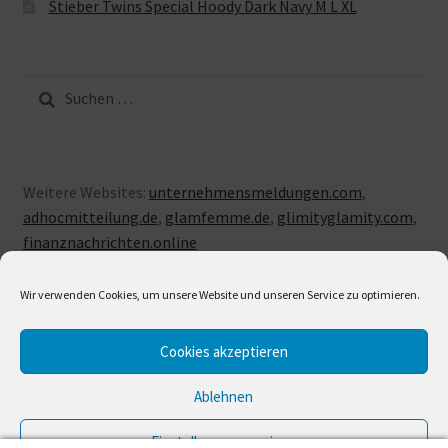
Stieber Twins Special Hoody Dark Navy M L XL
Suche
nach:
Weitere Websites:
unternehmensmeldungen.com
,
adhocmitteilung.de
,
glamfemme.de
,
glimityglamity.com
,
finanznachrichten.online
Wir verwenden Cookies, um unsere Website und unseren Service zu optimieren.
Cookies akzeptieren
© LUXUSLOVE 2026
Erstellt mit Storefront & WooCommerce
.
Ablehnen
Einstellungen anzeigen