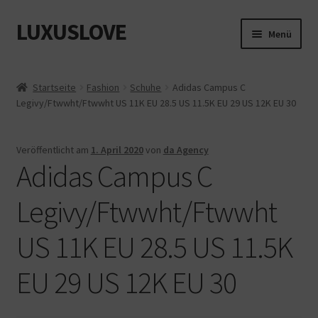
LUXUSLOVE
Zur
Zum
Menü
Navigation
Inhalt
springen
springen
Start
Startseite
Fashion
Schuhe
Adidas Campus C
Legivy/Ftwwht/Ftwwht US 11K EU 28.5 US 11.5K EU 29 US 12K EU 30
Cookie-Richtlinie (EU)
Datenschutz
Veröffentlicht am
1. April 2020
von
da Agency
Adidas Campus C
Impressum
Legivy/Ftwwht/Ftwwht
Kasse
US 11K EU 28.5 US 11.5K
Mein Konto
EU 29 US 12K EU 30
Shop