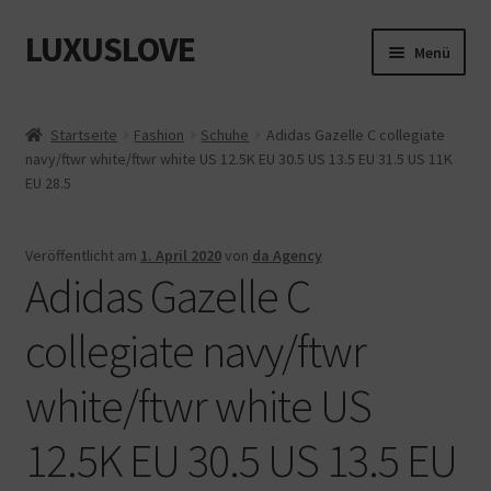
LUXUSLOVE
Zur
Zum
Menü
Navigation
Inhalt
springen
springen
Start
Startseite
Fashion
Schuhe
Adidas Gazelle C collegiate
navy/ftwr white/ftwr white US 12.5K EU 30.5 US 13.5 EU 31.5 US 11K
Cookie-Richtlinie (EU)
EU 28.5
Datenschutz
Veröffentlicht am
1. April 2020
von
da Agency
Adidas Gazelle C
Impressum
collegiate navy/ftwr
Kasse
white/ftwr white US
Mein Konto
12.5K EU 30.5 US 13.5 EU
Shop