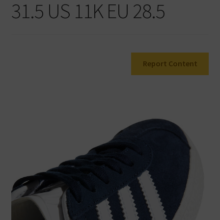
31.5 US 11K EU 28.5
Warenkorb
Report Content