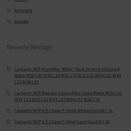
Schmuck
Schuhe
Neueste Beiträge
Carhartt WIP Klondike “Mills“ Pant Stretch Mid Used
Wash W28 L32 W30 L32 W31 L32 W32 L32 W33 L32 W34
L32 W36 L32
Carhartt WIP Regular Cargo Pant Deep Night W30 L32
W31 L32 W32 L32 W33 L32 W34 L32 W36 L32
Carhartt WIP S/S Chase T-Shirt White/Gold M L XL
Carhartt WIP S/S Chase T-Shirt Leaf/Gold M L XL