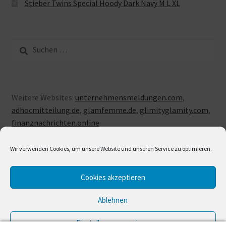
Stieber Twins Special Hoody Dark Navy M L XL
Suche
nach:
Weitere Websites:
unternehmensmeldungen.com
,
adhocmitteilung.de
,
glamfemme.de
,
glimityglamity.com
,
finanznachrichten.online
Wir verwenden Cookies, um unsere Website und unseren Service zu optimieren.
Cookies akzeptieren
© LUXUSLOVE 2026
Erstellt mit Storefront & WooCommerce
.
Ablehnen
Einstellungen anzeigen