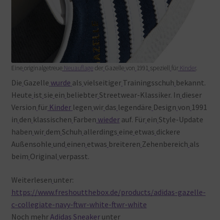
Eine
originalgetreue
Neuauflage
der
Gazelle
von
1991
speziell
für
Kinder
.
Die
Gazelle
wurde
als
vielseitiger
Trainingsschuh
bekannt.
Heute
ist
sie
ein
beliebter
Streetwear-Klassiker. In
dieser
Version
für
Kinder
legen
wir
das
legendäre
Design
von
1991
in
den
klassischen
Farben
wieder
auf. Für
ein
Style-Update
haben
wir
dem
Schuh
allerdings
eine
etwas
dickere
Außensohle
und
einen
etwas
breiteren
Zehenbereich
als
beim
Original
verpasst.
Weiterlesen
unter:
https://www.freshoutthebox.de/products/adidas-gazelle-
c-collegiate-navy-ftwr-white-ftwr-white
Noch
mehr
Adidas Sneaker
unter