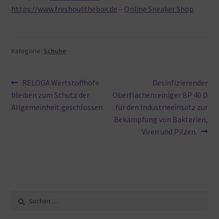
https://www.freshoutthebox.de
–
Online Sneaker Shop
Kategorie:
Schuhe
Beitragsnavigation
Vorheriger
Nächster
RELOGA Wertstoffhöfe
Desinfizierender
Beitrag:
Beitrag:
bleiben zum Schutz der
Oberflächenreiniger BP 40 D
Allgemeinheit geschlossen
für den Industrieeinsatz zur
Bekämpfung von Bakterien,
Viren und Pilzen.
Suche
nach: