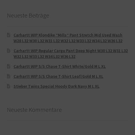
Neueste Beiträge
Carhartt WIP Klondike “Mills“ Pant Stretch Mid Used Wash
W28 L32 W30 L32 W31 L32 W32 L32 W33 L32 W34 L32 W36 L32
Carhartt WIP Regular Cargo Pant Deep Night W30 L32 W31 L32
W32 L32 W33 L32 W34 L32 W36 L32
Carhartt WIP S/S Chase T-Shirt White/Gold M L XL
Carhartt WIP S/S Chase T-Shirt Leaf/Gold M L XL
Stieber Twins Special Hoody Dark Navy M L XL
Neueste Kommentare