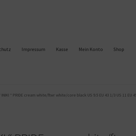
chutz
Impressum
Kasse
Mein Konto
Shop
pressum
Kasse
Mein Konto
Shop
Warenkorb
 INIKI “ PRIDE cream white/ftwr white/core black US 9.5 EU 43 1/3 US 11 EU 4