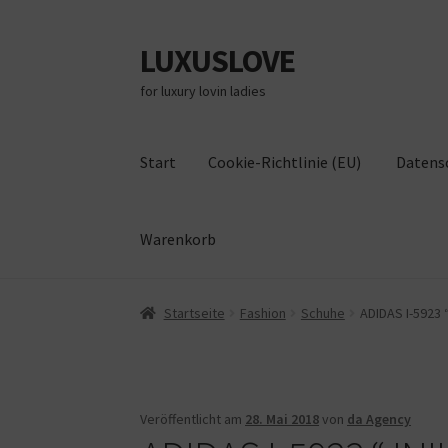
LUXUSLOVE
Zur
Zum
Navigation
Inhalt
for luxury lovin ladies
springen
springen
Start
Cookie-Richtlinie (EU)
Datens
Warenkorb
Start
Cookie-Richtlinie (EU)
Datenschutz
Im
Startseite
Fashion
Schuhe
ADIDAS I-5923 “
Veröffentlicht am
28. Mai 2018
von
da Agency