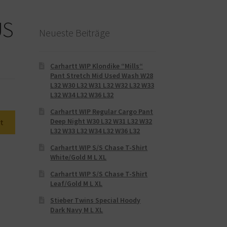
US
Neueste Beiträge
Carhartt WIP Klondike “Mills“
Pant Stretch Mid Used Wash W28
L32 W30 L32 W31 L32 W32 L32 W33
L32 W34 L32 W36 L32
Carhartt WIP Regular Cargo Pant
Deep Night W30 L32 W31 L32 W32
t
L32 W33 L32 W34 L32 W36 L32
Carhartt WIP S/S Chase T-Shirt
White/Gold M L XL
Carhartt WIP S/S Chase T-Shirt
Leaf/Gold M L XL
Stieber Twins Special Hoody
Dark Navy M L XL