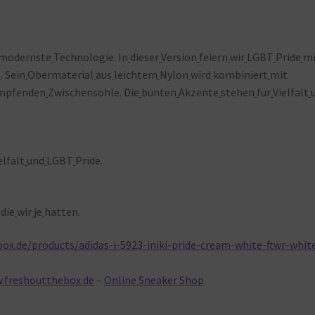
modernste
Technologie. In
dieser
Version
feiern
wir
LGBT
Pride
mi
. Sein
Obermaterial
aus
leichtem
Nylon
wird
kombiniert
mit
ämpfenden
Zwischensohle. Die
bunten
Akzente
stehen
für
Vielfalt
elfalt
und
LGBT
Pride.
die
wir
je
hatten.
ox.de/products/adidas-i-5923-iniki-pride-cream-white-ftwr-whit
.freshoutthebox.de
–
Online Sneaker Shop