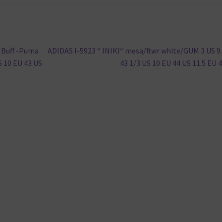
Nächster
 Buff -Puma
ADIDAS I-5923 “ INIKI“ mesa/ftwr white/GUM 3 US 9
Beitrag:
S 10 EU 43 US
43 1/3 US 10 EU 44 US 11.5 EU 