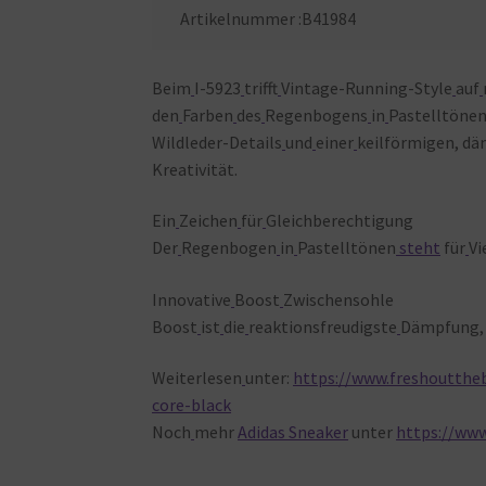
Artikelnummer :B41984
Beim
I-5923
trifft
Vintage-Running-Style
auf
den
Farben
des
Regenbogens
in
Pastelltönen
Wildleder-Details
und
einer
keilförmigen, d
Kreativität.
Ein
Zeichen
für
Gleichberechtigung
Der
Regenbogen
in
Pastelltönen
steht
für
Vi
Innovative
Boost
Zwischensohle
Boost
ist
die
reaktionsfreudigste
Dämpfung, 
Weiterlesen
unter:
https://www.freshouttheb
core-black
Noch
mehr
Adidas Sneaker
unter
https://www