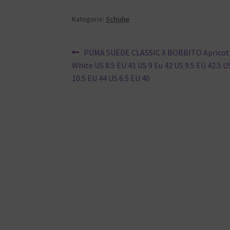
Kategorie:
Schuhe
Beitragsnavigation
Vorheriger
PUMA SUEDE CLASSIC X BOBBITO Apricot
Beitrag:
White US 8.5 EU 41 US 9 Eu 42 US 9.5 EU 42.5 U
10.5 EU 44 US 6.5 EU 40