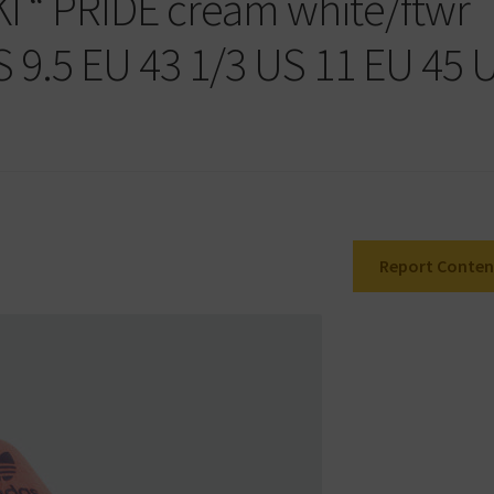
KI “ PRIDE cream white/ftwr
S 9.5 EU 43 1/3 US 11 EU 45 
Report Conten