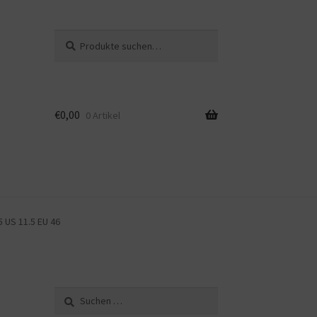
Suche
Suche
nach:
€
0,00
0 Artikel
5 US 11.5 EU 46
Suche
nach: