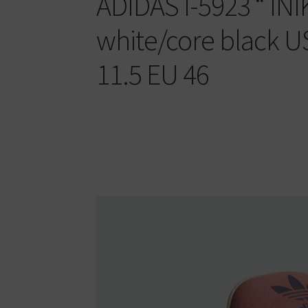
ADIDAS I-5923 “ INI
white/core black U
11.5 EU 46