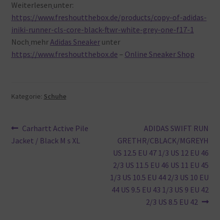
Weiterlesen
unter:
https://www.freshoutthebox.de/products/copy-of-adidas-
iniki-runner-cls-core-black-ftwr-white-grey-one-f17-1
Noch
mehr
Adidas Sneaker
unter
https://www.freshoutthebox.de
–
Online Sneaker Shop
Kategorie:
Schuhe
Beitragsnavigation
Vorheriger
Nächster
Carhartt Active Pile
ADIDAS SWIFT RUN
Beitrag:
Beitrag:
Jacket / Black M s XL
GRETHR/CBLACK/MGREYH
US 12.5 EU 47 1/3 US 12 EU 46
2/3 US 11.5 EU 46 US 11 EU 45
1/3 US 10.5 EU 44 2/3 US 10 EU
44 US 9.5 EU 43 1/3 US 9 EU 42
2/3 US 8.5 EU 42