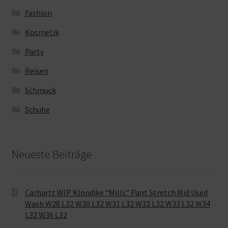
Fashion
Kosmetik
Party
Reisen
Schmuck
Schuhe
Neueste Beiträge
Carhartt WIP Klondike “Mills“ Pant Stretch Mid Used
Wash W28 L32 W30 L32 W31 L32 W32 L32 W33 L32 W34
L32 W36 L32