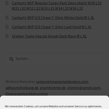
Carhartt WIP Regular Cargo Pant Deep Night W30 L32
W31 L32 W32 L32 W33 L32 W34 L32 W36 L32
Carhartt WIP S/S Chase T-Shirt White/Gold M L XL
Carhartt WIP S/S Chase T-Shirt Leaf/Gold M L XL
Stieber Twins Special Hoody Dark Navy M L XL
Suche
nach:
Weitere Websites:
unternehmensmeldungen.com
,
adhocmitteilung.de
,
glamfemme.de
,
glimityglamity.com
,
finanznachrichten.online
Wir verwenden Cookies, um unsere Website und unseren Service zu optimieren.