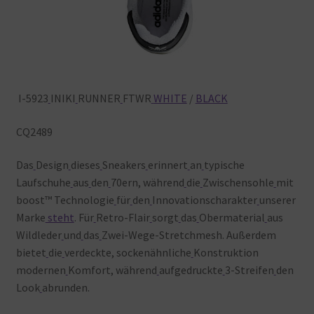
I-5923
INIKI
RUNNER
FTWR
WHITE
/
BLACK
CQ2489
Das
Design
dieses
Sneakers
erinnert
an
typische
Laufschuhe
aus
den
70ern, während
die
Zwischensohle
mit
boost™ Technologie
für
den
Innovationscharakter
unserer
Marke
steht
. Für
Retro-Flair
sorgt
das
Obermaterial
aus
Wildleder
und
das
Zwei-Wege-Stretchmesh. Außerdem
bietet
die
verdeckte, sockenähnliche
Konstruktion
modernen
Komfort, während
aufgedruckte
3-Streifen
den
Look
abrunden.