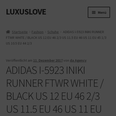
LUXUSLOVE
Zur
Zum
Menü
Navigation
Inhalt
springen
springen
Start
Startseite
Fashion
Schuhe
ADIDAS I-5923 INIKI RUNNER
FTWR WHITE / BLACK US 12 EU 46 2/3 US 11.5 EU 46 US 11 EU 45 1/3
Cookie-Richtlinie (EU)
US 10.5 EU 44 2/3
Datenschutz
Veröffentlicht am
11. Dezember 2017
von
da Agency
ADIDAS I-5923 INIKI
Impressum
RUNNER FTWR WHITE /
Kasse
BLACK US 12 EU 46 2/3
Mein Konto
US 11.5 EU 46 US 11 EU
Shop