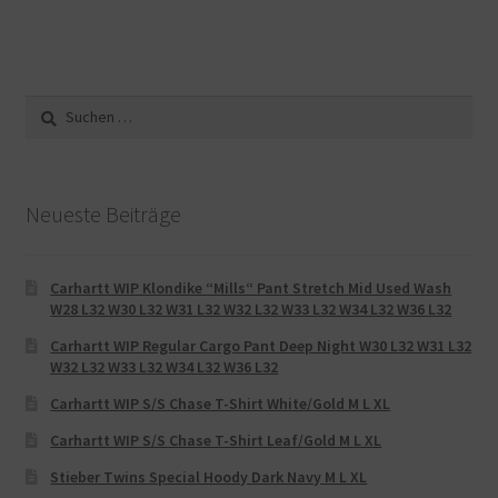
Suche
nach:
Neueste Beiträge
Carhartt WIP Klondike “Mills“ Pant Stretch Mid Used Wash
W28 L32 W30 L32 W31 L32 W32 L32 W33 L32 W34 L32 W36 L32
Carhartt WIP Regular Cargo Pant Deep Night W30 L32 W31 L32
W32 L32 W33 L32 W34 L32 W36 L32
Carhartt WIP S/S Chase T-Shirt White/Gold M L XL
Carhartt WIP S/S Chase T-Shirt Leaf/Gold M L XL
Stieber Twins Special Hoody Dark Navy M L XL