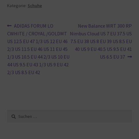
Kategorie:
Schuhe
Beitragsnavigation
Vorheriger
Nächster
ADIDAS FORUM LO
New Balance WRT 300 RP
Beitrag:
Beitrag:
CWHITE / CROYAL /GOLDMT
Nimbus Cloud US 7 EU 37.5 US
US 12.5 EU 47 1/3 US 12 EU 46
7.5 EU 38 US 8 EU 39 US 8.5 EU
2/3 US 11.5 EU 46 US 11 EU 45
40 US 9 EU 40.5 US 9.5 EU 41
1/3 US 10.5 EU 44 2/3 US 10 EU
US 6.5 EU 37
44 US 9.5 EU 43 1/3 US 9 EU 42
2/3 US 8.5 EU 42
Suche
nach: