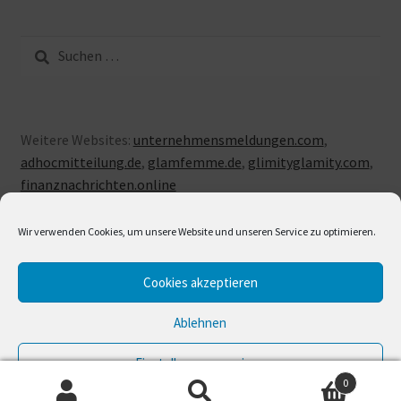
Suche
nach:
Weitere Websites:
unternehmensmeldungen.com
,
adhocmitteilung.de
,
glamfemme.de
,
glimityglamity.com
,
finanznachrichten.online
Wir verwenden Cookies, um unsere Website und unseren Service zu optimieren.
Cookies akzeptieren
© LUXUSLOVE 2026
Erstellt mit Storefront & WooCommerce
.
Ablehnen
Einstellungen anzeigen
0
Cookie-Richtlinie
Datenschutzerklärung
Impressum