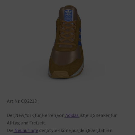
Art
Nr. CQ2213
Der
New
York
für
Herren
von
Adidas
ist
ein
Sneaker
für
Alltag
und
Freizeit.
Die
Neuauflage
der
Style-Ikone
aus
den
80er
Jahren