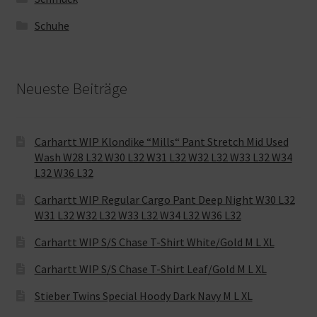
Schuhe
Neueste Beiträge
Carhartt WIP Klondike “Mills“ Pant Stretch Mid Used
Wash W28 L32 W30 L32 W31 L32 W32 L32 W33 L32 W34
L32 W36 L32
Carhartt WIP Regular Cargo Pant Deep Night W30 L32
W31 L32 W32 L32 W33 L32 W34 L32 W36 L32
Carhartt WIP S/S Chase T-Shirt White/Gold M L XL
Carhartt WIP S/S Chase T-Shirt Leaf/Gold M L XL
Stieber Twins Special Hoody Dark Navy M L XL