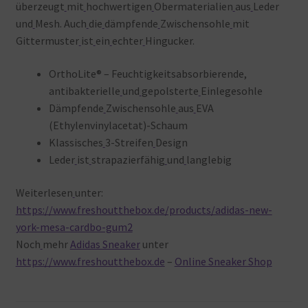
überzeugt
mit
hochwertigen
Obermaterialien
aus
Leder
und
Mesh. Auch
die
dämpfende
Zwischensohle
mit
Gittermuster
ist
ein
echter
Hingucker.
OrthoLite® – Feuchtigkeitsabsorbierende,
antibakterielle
und
gepolsterte
Einlegesohle
Dämpfende
Zwischensohle
aus
EVA
(Ethylenvinylacetat)-Schaum
Klassisches
3-Streifen
Design
Leder
ist
strapazierfähig
und
langlebig
Weiterlesen
unter:
https://www.freshoutthebox.de/products/adidas-new-
york-mesa-cardbo-gum2
Noch
mehr
Adidas Sneaker
unter
https://www.freshoutthebox.de
–
Online Sneaker Shop