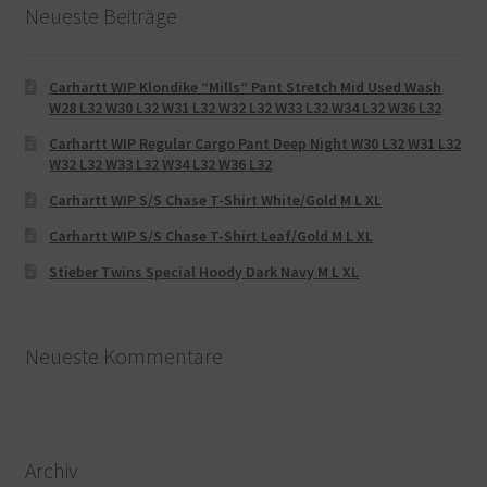
Neueste Beiträge
Carhartt WIP Klondike “Mills“ Pant Stretch Mid Used Wash
W28 L32 W30 L32 W31 L32 W32 L32 W33 L32 W34 L32 W36 L32
Carhartt WIP Regular Cargo Pant Deep Night W30 L32 W31 L32
W32 L32 W33 L32 W34 L32 W36 L32
Carhartt WIP S/S Chase T-Shirt White/Gold M L XL
Carhartt WIP S/S Chase T-Shirt Leaf/Gold M L XL
Stieber Twins Special Hoody Dark Navy M L XL
Neueste Kommentare
Archiv