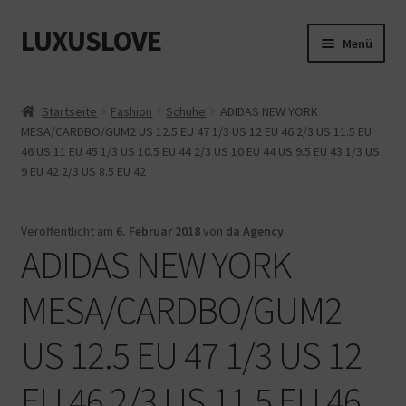
LUXUSLOVE
Zur
Zum
Menü
Navigation
Inhalt
springen
springen
Start
Startseite
Fashion
Schuhe
ADIDAS NEW YORK
MESA/CARDBO/GUM2 US 12.5 EU 47 1/3 US 12 EU 46 2/3 US 11.5 EU
Cookie-Richtlinie (EU)
46 US 11 EU 45 1/3 US 10.5 EU 44 2/3 US 10 EU 44 US 9.5 EU 43 1/3 US
9 EU 42 2/3 US 8.5 EU 42
Datenschutz
Impressum
Veröffentlicht am
6. Februar 2018
von
da Agency
ADIDAS NEW YORK
Kasse
MESA/CARDBO/GUM2
Mein Konto
US 12.5 EU 47 1/3 US 12
Shop
EU 46 2/3 US 11.5 EU 46