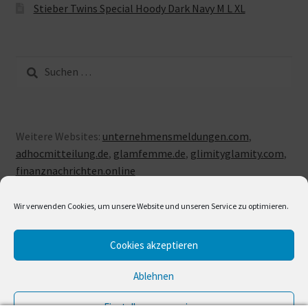
Stieber Twins Special Hoody Dark Navy M L XL
Suche
nach:
Weitere Websites:
unternehmensmeldungen.com
,
adhocmitteilung.de
,
glamfemme.de
,
glimityglamity.com
,
finanznachrichten.online
Wir verwenden Cookies, um unsere Website und unseren Service zu optimieren.
Cookies akzeptieren
© LUXUSLOVE 2026
Erstellt mit Storefront & WooCommerce
.
Ablehnen
Einstellungen anzeigen