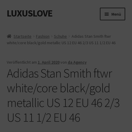
LUXUSLOVE
Zur
Zum
Menü
Navigation
Inhalt
springen
springen
Start
Startseite
Fashion
Schuhe
Adidas Stan Smith ftwr
white/core black/gold metallic US 12 EU 46 2/3 US 11 1/2 EU 46
Cookie-Richtlinie (EU)
Datenschutz
Veröffentlicht am
1. April 2020
von
da Agency
Adidas Stan Smith ftwr
Impressum
white/core black/gold
Kasse
metallic US 12 EU 46 2/3
Mein Konto
US 11 1/2 EU 46
Shop