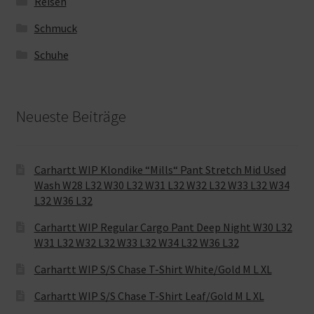
Reisen
Schmuck
Schuhe
Neueste Beiträge
Carhartt WIP Klondike “Mills“ Pant Stretch Mid Used
Wash W28 L32 W30 L32 W31 L32 W32 L32 W33 L32 W34
L32 W36 L32
Carhartt WIP Regular Cargo Pant Deep Night W30 L32
W31 L32 W32 L32 W33 L32 W34 L32 W36 L32
Carhartt WIP S/S Chase T-Shirt White/Gold M L XL
Carhartt WIP S/S Chase T-Shirt Leaf/Gold M L XL