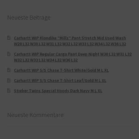
Neueste Beiträge
Carhartt WIP Klondike “Mills“ Pant Stretch Mid Used Wash
W28 L32 W30 L32 W31 L32 W32 L32 W33 L32 W34 L32 W36 L32
Carhartt WIP Regular Cargo Pant Deep Night W30 L32 W31 L32
W32 L32 W33 L32 W34 L32 W36 L32
Carhartt WIP S/S Chase T-Shirt White/Gold M L XL
Carhartt WIP S/S Chase T-Shirt Leaf/Gold M L XL
Stieber Twins Special Hoody Dark Navy M L XL
Neueste Kommentare