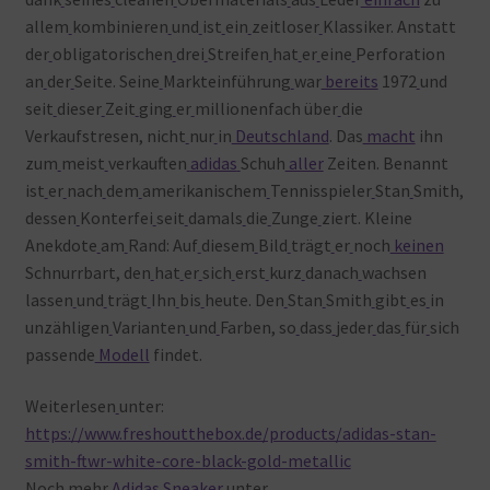
allem
kombinieren
und
ist
ein
zeitloser
Klassiker. Anstatt
der
obligatorischen
drei
Streifen
hat
er
eine
Perforation
an
der
Seite. Seine
Markteinführung
war
bereits
1972
und
seit
dieser
Zeit
ging
er
millionenfach über
die
Verkaufstresen, nicht
nur
in
Deutschland
. Das
macht
ihn
zum
meist
verkauften
adidas
Schuh
aller
Zeiten. Benannt
ist
er
nach
dem
amerikanischem
Tennisspieler
Stan
Smith,
dessen
Konterfei
seit
damals
die
Zunge
ziert. Kleine
Anekdote
am
Rand: Auf
diesem
Bild
trägt
er
noch
keinen
Schnurrbart, den
hat
er
sich
erst
kurz
danach
wachsen
lassen
und
trägt
Ihn
bis
heute. Den
Stan
Smith
gibt
es
in
unzähligen
Varianten
und
Farben, so
dass
jeder
das
für
sich
passende
Modell
findet.
Weiterlesen
unter:
https://www.freshoutthebox.de/products/adidas-stan-
smith-ftwr-white-core-black-gold-metallic
Noch
mehr
Adidas Sneaker
unter