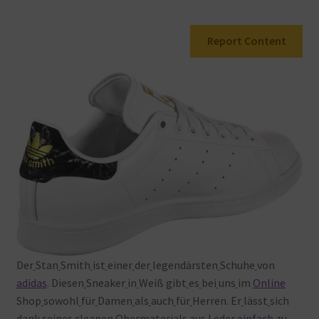
Warenkorb
Report Content
Der
Stan
Smith
ist
einer
der
legendärsten
Schuhe
von
adidas
. Diesen
Sneaker
in
Weiß gibt
es
bei
uns
im
Online
Shop
sowohl
für
Damen
als
auch
für
Herren. Er
lässt
sich
dank
seines
cleanen
Obermaterials
aus
Leder
einfach
zu