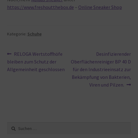
https://www.freshoutthebox.de
–
Online Sneaker Shop
Kategorie:
Schuhe
Beitragsnavigation
Vorheriger
Nächster
RELOGA Wertstoffhöfe
Desinfizierender
Beitrag:
Beitrag:
bleiben zum Schutz der
Oberflächenreiniger BP 40 D
Allgemeinheit geschlossen
für den Industrieeinsatz zur
Bekämpfung von Bakterien,
Viren und Pilzen.
Suche
nach: