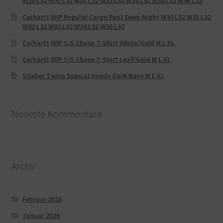
W28 L32 W30 L32 W31 L32 W32 L32 W33 L32 W34 L32 W36 L32
Carhartt WIP Regular Cargo Pant Deep Night W30 L32 W31 L32
W32 L32 W33 L32 W34 L32 W36 L32
Carhartt WIP S/S Chase T-Shirt White/Gold M L XL
Carhartt WIP S/S Chase T-Shirt Leaf/Gold M L XL
Stieber Twins Special Hoody Dark Navy M L XL
Neueste Kommentare
Archiv
Februar 2026
Januar 2026