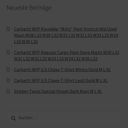
Neueste Beiträge
Carhartt WIP Klondike “Mills“ Pant Stretch Mid Used
Wash W28 L32 W30 L32 W31 L32 W32 L32 W33 L32 W34
L32 W36 L32
Carhartt WIP Regular Cargo Pant Deep Night W30 L32
W31 L32 W32 L32 W33 L32 W34 L32 W36 L32
Carhartt WIP S/S Chase T-Shirt White/Gold M L XL
Carhartt WIP S/S Chase T-Shirt Leaf/Gold M L XL
Stieber Twins Special Hoody Dark Navy M L XL
Suche
nach: