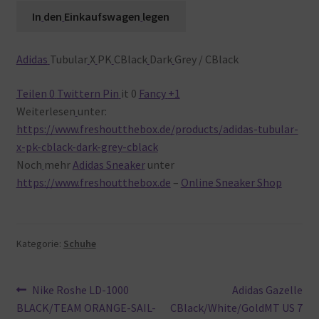
In
den
Einkaufswagen
legen
Adidas
Tubular
X
PK
CBlack
Dark
Grey / CBlack
Teilen
0
Twittern
Pin
it
0
Fancy
+1
Weiterlesen
unter:
https://www.freshoutthebox.de/products/adidas-tubular-
x-pk-cblack-dark-grey-cblack
Noch
mehr
Adidas Sneaker
unter
https://www.freshoutthebox.de
–
Online Sneaker Shop
Kategorie:
Schuhe
Beitragsnavigation
Vorheriger
Nächster
Nike Roshe LD-1000
Adidas Gazelle
Beitrag:
Beitrag:
BLACK/TEAM ORANGE-SAIL-
CBlack/White/GoldMT US 7