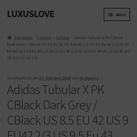
LUXUSLOVE
Zur
Zum
Menü
Navigation
Inhalt
springen
springen
Start
Startseite
Fashion
Schuhe
Adidas Tubular X PK CBlack
Dark Grey / CBlack US 8.5 EU 42 US 9 EU42 2/3 US 9.5 Eu 43 1/3 US 10
Cookie-Richtlinie (EU)
EU 44 US 10.5 EU 44 2/3 US 11 EU 45 1/3 US 11.5 EU 46 US 12 EU 46 2/3
US 12.5 EU 47 1/3
Datenschutz
Impressum
Veröffentlicht am
27. Oktober 2016
von
da Agency
Adidas Tubular X PK
Kasse
CBlack Dark Grey /
Mein Konto
CBlack US 8.5 EU 42 US 9
Shop
EU42 2/3 US 9.5 Eu 43