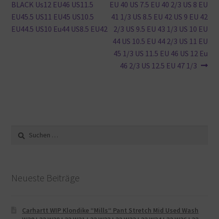
BLACK Us12 EU46 US11.5
EU 40 US 7.5 EU 40 2/3 US 8 EU
EU45.5 US11 EU45 US10.5
41 1/3 US 8.5 EU 42 US 9 EU 42
EU44.5 US10 Eu44 US8.5 EU42
2/3 US 9.5 EU 43 1/3 US 10 EU
44 US 10.5 EU 44 2/3 US 11 EU
45 1/3 US 11.5 EU 46 US 12 Eu
46 2/3 US 12.5 EU 47 1/3
Suche
nach:
Neueste Beiträge
Carhartt WIP Klondike “Mills“ Pant Stretch Mid Used Wash