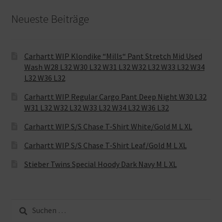
Neueste Beiträge
Carhartt WIP Klondike “Mills“ Pant Stretch Mid Used
Wash W28 L32 W30 L32 W31 L32 W32 L32 W33 L32 W34
L32 W36 L32
Carhartt WIP Regular Cargo Pant Deep Night W30 L32
W31 L32 W32 L32 W33 L32 W34 L32 W36 L32
Carhartt WIP S/S Chase T-Shirt White/Gold M L XL
Carhartt WIP S/S Chase T-Shirt Leaf/Gold M L XL
Stieber Twins Special Hoody Dark Navy M L XL
Suche
nach: