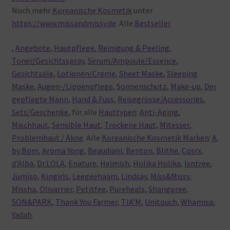
Noch
mehr
Koreanische Kosmetik
unter
https://www.missandmissy.de
. Alle
Bestseller
,
Angebote
,
Hautpflege
,
Reinigung & Peeling
,
Toner/Gesichtsspray
,
Serum/Ampoule/Essence
,
Gesichtsöle
,
Lotionen/Creme
,
Sheet Maske
,
Sleeping
Maske
,
Augen-/Lippenpflege
,
Sonnenschutz
,
Make-up
,
Der
gepflegte Mann
,
Hand & Fuss
,
Reisegrösse/Accessories
,
Sets/Geschenke
, für
alle
Hauttypen
:
Anti-Aging
,
Mischhaut
,
Sensible Haut
,
Trockene Haut
,
Mitesser
,
Problemhaut / Akne
. Alle
Koreanische Kosmetik Marken
:
A.
by Bom
,
Aroma Yong
,
Beaudiani
,
Benton
,
Blithe
,
Cosrx
,
d’Alba
,
Dr.LOLA
,
Enature
,
Heimish
,
Holika Holika
,
Isntree
,
Jumiso
,
Kingirls
,
Leegeehaam
,
Lindsay
,
Miss&Missy
,
Missha
,
Olivarrier
,
Petitfee
,
Pureheals
,
Shangpree
,
SON&PARK
,
Thank You Farmer
,
TIA’M
,
Unitouch
,
Whamisa
,
Yadah
.