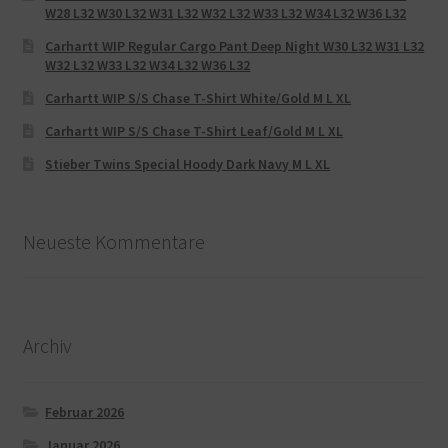
W28 L32 W30 L32 W31 L32 W32 L32 W33 L32 W34 L32 W36 L32
Carhartt WIP Regular Cargo Pant Deep Night W30 L32 W31 L32
W32 L32 W33 L32 W34 L32 W36 L32
Carhartt WIP S/S Chase T-Shirt White/Gold M L XL
Carhartt WIP S/S Chase T-Shirt Leaf/Gold M L XL
Stieber Twins Special Hoody Dark Navy M L XL
Neueste Kommentare
Archiv
Februar 2026
Januar 2026