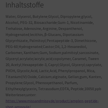
Inhaltsstoffe
Water, Glycerol, Butylene
Glycol, Dipropylene
glycol,
Alcohol, PEG-32, Biosaccharide
Gum-1, Nicotinamide,
Trehalose, Adenosine, Arginine, Dexpanthenol,
Hydrogenated
lecithin, β-Glucans, Dipotassium
Glycyrrhizate, Palmitoyl
Pentapeptide-3, Dimethicone,
PEG-60
Hydrogenated
Castor
Oil, 1,2-Hexanediol,
Carbomer, Xantham
Gum, Sodium
palmitoyl
sarcosinate,
Glyceryl
acrylate/acrylic
acid
copolymer, Caramel, Tween
20, Acetyl
Hexapeptide-3, Capryl
Glycol, Glyceryl
caprylate,
PVOH, Glycolic
Acid, Lactic
Acid, Phenylpropanol, Mica,
Titanium(IV) Oxide, Calcium
alginate, Gellan
gum, Kanten,
Propylene
Glycol, Phenoxyethanol, Parfum,
Ethylhexylglycerin, Tetrasodium
EDTA, Peptide
10050
ppb
Weiterlesen
unter:
https://www.missandmissy.de/product/amplen-peptide-
shot-ampoule/