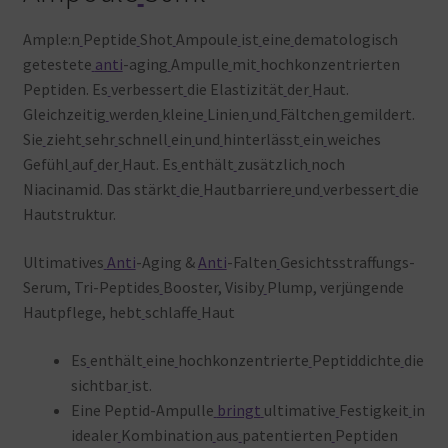
Ample:n
Peptide
Shot
Ampoule
ist
eine
dematologisch
getestete
anti
-aging
Ampulle
mit
h
ochkonzentrierten
Peptiden. Es
verbessert
die
Elastizität
der
Haut.
Gleichzeitig
werden
kleine
Linien
und
Fältchen
gemildert.
Sie
zieht
sehr
schnell
ein
und
hinterlässt
ein
weiches
Gefühl
auf
der
Haut. Es
enthält
zusätzlich
noch
Niacinamid. Das
stärkt
die
Hautbarriere
und
verbessert
die
Hautstruktur.
Ultimatives
Anti
-Aging &
Anti
-Falten
Gesichtsstraffungs-
Serum, Tri-Peptides
Booster, Visiby
Plump, verjüngende
Hautpflege, hebt
schlaffe
Haut
Es
enthält
eine
hochkonzentrierte
Peptiddichte
die
sichtbar
ist.
Eine
Peptid-Ampulle
bringt
ultimative
Festigkeit
in
idealer
Kombination
aus
patentierten
Peptiden