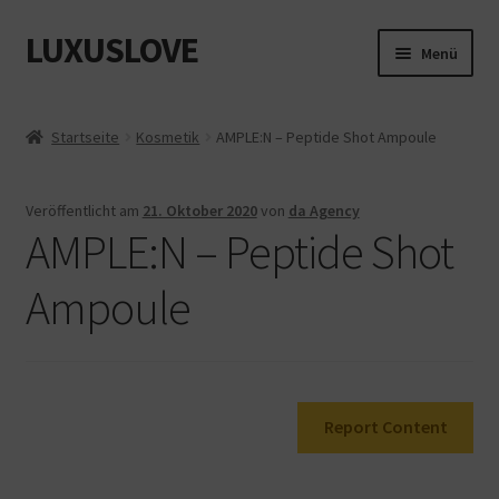
LUXUSLOVE
Zur
Zum
Menü
Navigation
Inhalt
springen
springen
Start
Startseite
Kosmetik
AMPLE:N – Peptide Shot Ampoule
Cookie-Richtlinie (EU)
Veröffentlicht am
21. Oktober 2020
von
da Agency
Datenschutz
AMPLE:N – Peptide Shot
Impressum
Ampoule
Kasse
Mein Konto
Report Content
Shop