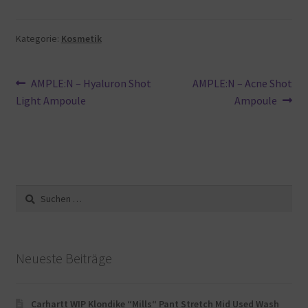
Kategorie:
Kosmetik
Beitragsnavigation
Vorheriger
Nächster
AMPLE:N – Hyaluron Shot
AMPLE:N – Acne Shot
Beitrag:
Beitrag:
Light Ampoule
Ampoule
Suche
nach:
Neueste Beiträge
Carhartt WIP Klondike “Mills“ Pant Stretch Mid Used Wash