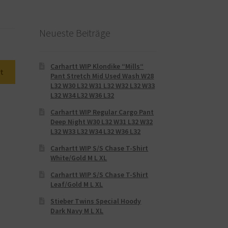
Neueste Beiträge
Carhartt WIP Klondike “Mills“
t
Pant Stretch Mid Used Wash W28
L32 W30 L32 W31 L32 W32 L32 W33
L32 W34 L32 W36 L32
Carhartt WIP Regular Cargo Pant
Deep Night W30 L32 W31 L32 W32
L32 W33 L32 W34 L32 W36 L32
Carhartt WIP S/S Chase T-Shirt
White/Gold M L XL
Carhartt WIP S/S Chase T-Shirt
Leaf/Gold M L XL
Stieber Twins Special Hoody
Dark Navy M L XL