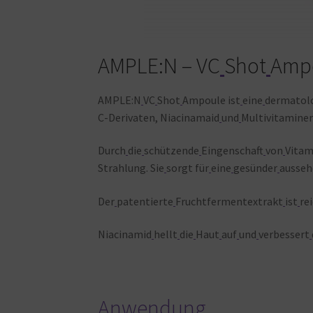
AMPLE:N – VC
Shot
Amp
AMPLE:N
VC
Shot
Ampoule
ist
eine
dermatol
C-Derivaten, Niacinamaid
und
Multivitaminen
Durch
die
schützende
Eingenschaft
von
Vitam
Strahlung. Sie
sorgt
für
eine
gesünder
ausse
Der
patentierte
Fruchtfermentextrakt
ist
re
Niacinamid
hellt
die
Haut
auf
und
verbessert
Anwendung