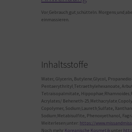
Vor
Gebrauch
gut
schütteln. Morgens
und
ab
einmassieren.
Inhaltsstoffe
Water, Glycerin, Butylene
Glycol, Propanedio
Pentaerythrityl
Tetraethylehexanoate, Arbut
Tetraisopalmitate, Hippophae
Rhamnoides
Acrylates/ Beheneth-25
Methacrylate
Copol
Copolymer, Sodium
Laureth
Sulfate, Xantha
Sodium
Metabisulfite, Phenoxyethanol, Fag
Weiterlesen
unter:
https://www.missandmiss
Noch
mehr
Koreanische Kosmetik
unter
htt