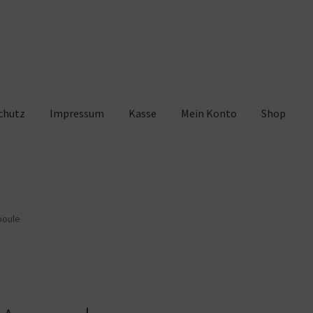
chutz
Impressum
Kasse
Mein Konto
Shop
pressum
Kasse
Mein Konto
Shop
Warenkorb
poule