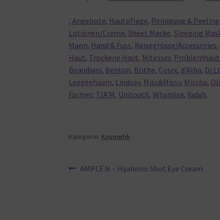
,
Angebote
,
Hautpflege
,
Reinigung & Peeling
Lotionen/Creme
,
Sheet Maske
,
Sleeping Mas
Mann
,
Hand & Fuss
,
Reisegrösse/Accessories
Haut
,
Trockene Haut
,
Mitesser
,
Problemhaut 
Beaudiani
,
Benton
,
Blithe
,
Cosrx
,
d’Alba
,
Dr.L
Leegeehaam
,
Lindsay
,
Miss&Missy
,
Missha
,
Ol
Farmer
,
TIA’M
,
Unitouch
,
Whamisa
,
Yadah
.
Kategorie:
Kosmetik
Beitragsnavigation
Vorheriger
AMPLE:N – Hyaluron Shot Eye Cream
Beitrag: