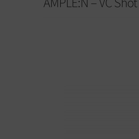
AMPLE:N – VC Sho