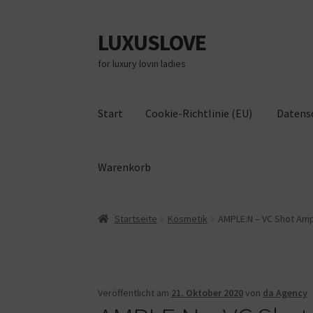
LUXUSLOVE
Zur
Zum
Navigation
Inhalt
for luxury lovin ladies
springen
springen
Start
Cookie-Richtlinie (EU)
Datens
Warenkorb
Start
Cookie-Richtlinie (EU)
Datenschutz
Im
Startseite
Kosmetik
AMPLE:N – VC Shot Am
Veröffentlicht am
21. Oktober 2020
von
da Agency