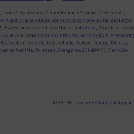
,
Toner/Gesichtsspray
,
Serum/Ampoule/Essence
,
Gesichtsöle
,
ke
,
Augen-/Lippenpflege
,
Sonnenschutz
,
Make-up
,
Der gepflegte
,
Sets/Geschenke
, für
alle
Hauttypen
:
Anti-Aging
,
Mischhaut
,
Sensi
/ Akne
. Alle
Koreanische Kosmetik Marken
:
A. by Bom
,
Aroma Yon
OLA
,
Enature
,
Heimish
,
Holika Holika
,
Isntree
,
Jumiso
,
Kingirls
,
ivarrier
,
Petitfee
,
Pureheals
,
Shangpree
,
SON&PARK
,
Thank You
Nächster
AMPLE:N – Hyaluron Shot Light Ampou
Beitrag: