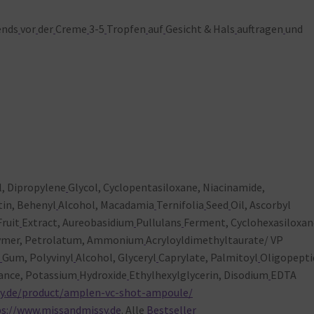
ends
vor
der
Creme
3-5
Tropfen
auf
Gesicht & Hals
auftragen
und
l, Dipropylene
Glycol, Cyclopentasiloxane, Niacinamide,
in, Behenyl
Alcohol, Macadamia
Ternifolia
Seed
Oil, Ascorbyl
Fruit
Extract, Aureobasidium
Pullulans
Ferment, Cyclohexasiloxan
ymer, Petrolatum, Ammonium
Acryloyldimethyltaurate/ VP
n
Gum, Polyvinyl
Alcohol, Glyceryl
Caprylate, Palmitoyl
Oligopepti
rance, Potassium
Hydroxide
Ethylhexylglycerin, Disodium
EDTA
y.de/product/amplen-vc-shot-ampoule/
ps://www.missandmissy.de
. Alle
Bestseller