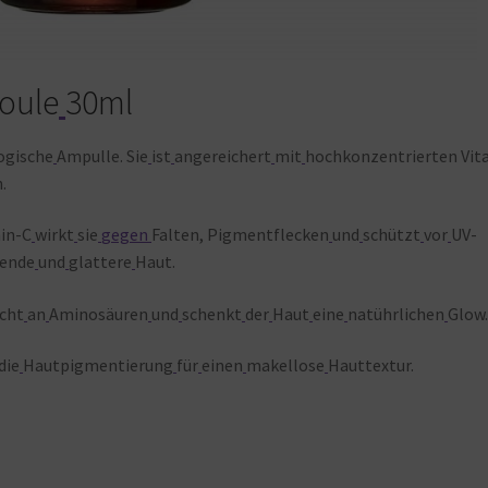
oule
30ml
ogische
Ampulle. S
ie
ist
angereichert
mit
h
ochkonzentrierten
Vit
.
in-C
wirkt
sie
gegen
Falten, Pigmentflecken
und
schützt
vor
UV-
hende
und
glattere
Haut.
icht
an
Aminosäuren
und
schenkt
der
Haut
eine
natührlichen
Glow
die
Hautpigmentierung
für
einen
makellose
Hauttextur.