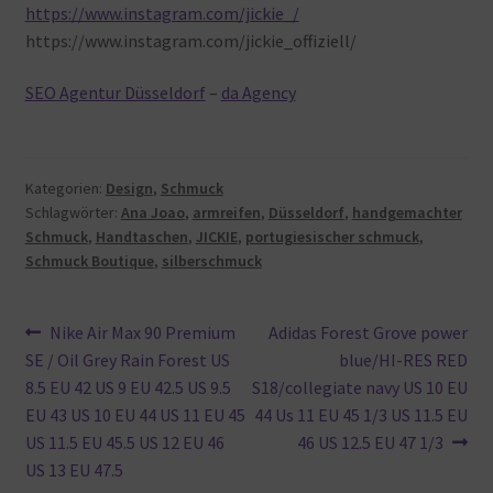
https://www.instagram.com/jickie_/
https://www.instagram.com/jickie_offiziell/
SEO Agentur Düsseldorf
–
da Agency
Kategorien:
Design
,
Schmuck
Schlagwörter:
Ana Joao
,
armreifen
,
Düsseldorf
,
handgemachter
Schmuck
,
Handtaschen
,
JICKIE
,
portugiesischer schmuck
,
Schmuck Boutique
,
silberschmuck
Beitragsnavigation
Vorheriger
Nächster
Nike Air Max 90 Premium
Adidas Forest Grove power
Beitrag:
Beitrag:
SE / Oil Grey Rain Forest US
blue/HI-RES RED
8.5 EU 42 US 9 EU 42.5 US 9.5
S18/collegiate navy US 10 EU
EU 43 US 10 EU 44 US 11 EU 45
44 Us 11 EU 45 1/3 US 11.5 EU
US 11.5 EU 45.5 US 12 EU 46
46 US 12.5 EU 47 1/3
US 13 EU 47.5