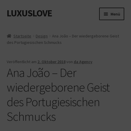
LUXUSLOVE
Zur
Zum
Menü
Navigation
Inhalt
springen
springen
Start
Startseite
Design
Ana João – Der wiedergeborene Geist
des Portugiesischen Schmucks
Cookie-Richtlinie (EU)
Datenschutz
Veröffentlicht am
2. Oktober 2018
von
da Agency
Ana João – Der
Impressum
wiedergeborene Geist
Kasse
des Portugiesischen
Mein Konto
Schmucks
Shop