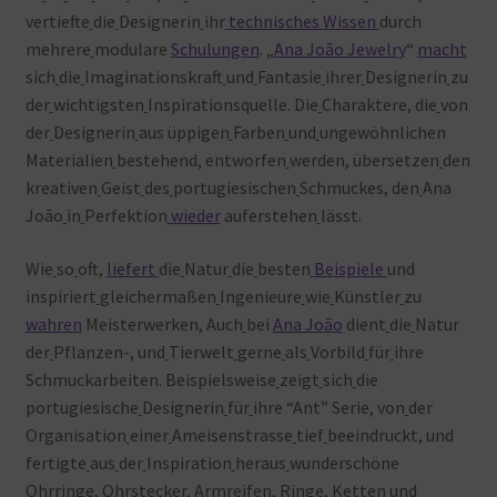
vertiefte
die
Designerin
ihr
technisches
Wissen
durch
mehrere
modulare
Schulungen
. „
Ana João Jewelry
“
macht
sich
die
Imaginationskraft
und
Fantasie
ihrer
Designerin
zu
der
wichtigsten
Inspirationsquelle. Die
Charaktere, die
von
der
Designerin
aus üppigen
Farben
und
ungewöhnlichen
Materialien
bestehend, entworfen
werden, übersetzen
den
kreativen
Geist
des
portugiesischen
Schmuckes, den
Ana
João
in
Perfektion
wieder
auferstehen
lässt.
Wie
so
oft,
liefert
die
Natur
die
besten
Beispiele
und
inspiriert
gleichermaßen
Ingenieure
wie
Künstler
zu
wahren
Meisterwerken, Auch
bei
Ana João
dient
die
Natur
der
Pflanzen-, und
Tierwelt
gerne
als
Vorbild
für
ihre
Schmuckarbeiten. Beispielsweise
zeigt
sich
die
portugiesische
Designerin
für
ihre “Ant” Serie, von
der
Organisation
einer
Ameisenstrasse
tief
beeindruckt, und
fertigte
aus
der
Inspiration
heraus
wunderschöne
Ohrringe, Ohrstecker, Armreifen, Ringe, Ketten
und