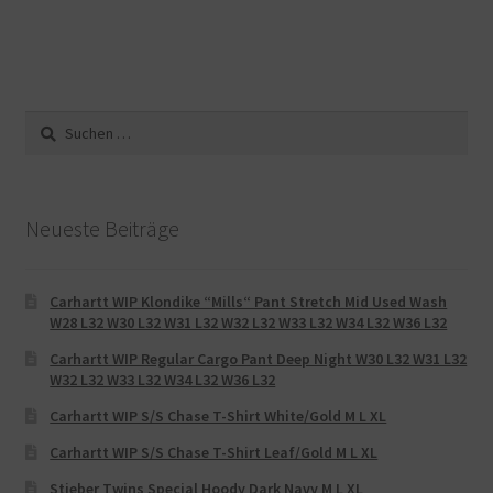
Suche
nach:
Neueste Beiträge
Carhartt WIP Klondike “Mills“ Pant Stretch Mid Used Wash
W28 L32 W30 L32 W31 L32 W32 L32 W33 L32 W34 L32 W36 L32
Carhartt WIP Regular Cargo Pant Deep Night W30 L32 W31 L32
W32 L32 W33 L32 W34 L32 W36 L32
Carhartt WIP S/S Chase T-Shirt White/Gold M L XL
Carhartt WIP S/S Chase T-Shirt Leaf/Gold M L XL
Stieber Twins Special Hoody Dark Navy M L XL