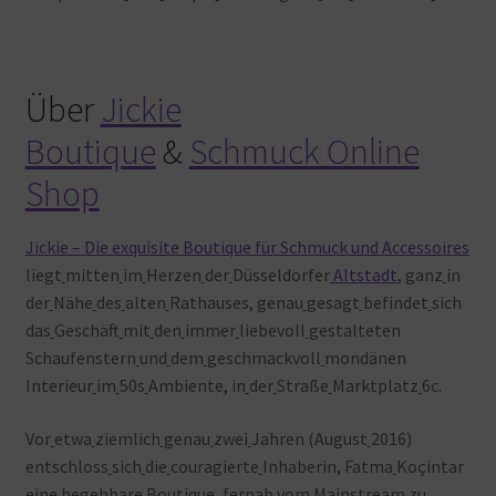
Über
Jickie
Boutique
&
Schmuck Online
Shop
Jickie – Die exquisite Boutique für Schmuck und Accessoires
liegt
mitten
im
Herzen
der
Düsseldorfer
Altstadt
, ganz
in
der
Nähe
des
alten
Rathauses, genau
gesagt
befindet
sich
das
Geschäft
mit
den
immer
liebevoll
gestalteten
Schaufenstern
und
dem
geschmackvoll
mondänen
Interieur
im
50s
Ambiente, in
der
Straße
Marktplatz
6c.
Vor
etwa
ziemlich
genau
zwei
Jahren (August
2016)
entschloss
sich
die
couragierte
Inhaberin, Fatma
Koçintar
eine
begehbare
Boutique, fernab
vom
Mainstream
zu