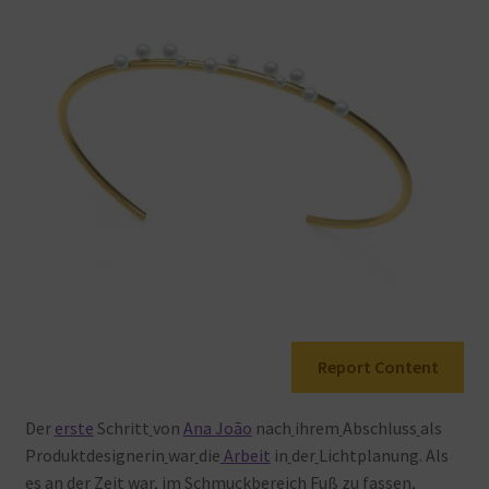
Warenkorb
Report Content
Der
erste
Schritt
von
Ana João
nach
ihrem
Abschluss
als
Produktdesignerin
war
die
Arbeit
in
der
Lichtplanung. Als
es
an
der
Zeit
war, im
Schmuckbereich
Fuß zu
fassen,