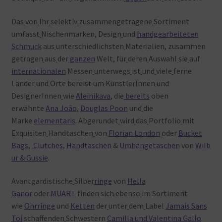
Das
von
Ihr
selektiv
zusammengetragene
Sortiment
umfasst
Nischenmarken, Design
und
handgearbeiteten
Schmuck
aus
unterschiedlichsten
Materialien, zusammen
getragen
aus
der
ganzen
Welt, für
deren
Auswahl
sie
auf
internationalen
Messen
unterwegs
ist
und
viele
ferne
Länder
und
Orte
bereist
um
KünstlerInnen
und
DesignerInnen
wie
Aleinikava
, die
bereits
oben
erwähnte
Ana João
,
Douglas Poon
und
die
Marke
elementaris
. Abgerundet
wird
das
Portfolio
mit
Exquisiten
Handtaschen
von
Florian London
oder
Bucket
Bags
,
Clutches
,
Handtaschen
&
Umhängetaschen
von
Wilb
ur & Gussie
.
Avantgardistische
Silber
ringe
von
Hella
Ganor
oder
MUART
finden
sich
ebenso
im
Sortiment
wie
Ohrringe
und
Ketten
der
unter
dem
Label
Jamais Sans
Toi
schaffenden
Schwestern
Camilla und Valentina Gallo
.