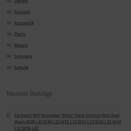
Design
Fashion
Kosmetik
Party
Reisen
Schmuck
Schuhe
Neueste Beiträge
Carhartt WIP Klondike “Mills“ Pant Stretch Mid Used
Wash W28 L32 W30 L32 W31 L32 W32 L32 W33 L32 W34
L32 W36 L32