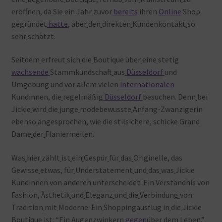
eröffnen, da
Sie
ein
Jahr
zuvor
bereits
ihren
Online
Shop
gegründet
hatte
, aber
den
direkten
Kundenkontakt
so
sehr
schätzt.
Seitdem
erfreut
sich
die
Boutique über
eine
stetig
wachsende
Stammkundschaft
aus
Düsseldorf
und
Umgebung
und
vor
allem
vielen
internationalen
Kundinnen, die
regelmäßig
Düsseldorf
besuchen. Denn
bei
Jickie
wird
die
junge
modebewusste
Anfang-Zwanzigerin
ebenso
angesprochen, wie
die
stilsichere, schicke
Grand
Dame
der
Flaniermeilen.
Was
hier
zählt
ist
ein
Gespür
für
das
Originelle, das
Gewisse
etwas, für
Understatement
und
das
was
Jickie
Kundinnen
von
anderen
unterscheidet: Ein
Verständnis
von
Fashion, Ästhetik
und
Eleganz
und
die
Verbindung
von
Tradition
mit
Moderne. Ein
Shoppingausflug
in
die
Jickie
Boutique
ist: “Ein
Augenzwinkern
gegen
über
dem
Leben.”