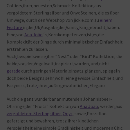
Colliers
ihrer
neuesten
Schmuck-Kollektion
aus
vergoldetem
Sterlingsilber
und
Onyx
Steinen, die
es über
Umwege, durch
den
Webshop
von
jickie.com
zu
einem
Feature
in
der
Uk
Ausgabe
der
Vanity
Fair
gebracht
haben.
Eine
von
Ana João
´s
Kernkompetenzen
ist
es
die
Komplexität
der
Dinge
durch
minimalistischer
Einfachheit
erstrahlen
zu
lassen.
Auch
beispielsweise
ihre “Nest” oder “Bird” Kollektion, die
beide
von
der
Vogelwelt
inspiriert
wurden, und
nicht
gerade
durch
geringen
Materialeinsatz
glänzen, spiegeln
doch
beide
Designs
sehr
wohl
eine
gewisse
Einfachheit
und
Easyness, trotz
ihrer
außergewöhnlichen
Eleganz
Auch
die
ganz
wunderbar
anmutenden
Johannisbeer-
Ohrringe
der “Fruits” Kollektion
von
Ana João
, werden
aus
vergoldetem Sterlingsilber
,
Onyx
, sowie
Porzellan
gefertigt
und
bewahren, trotz
ihrer
kindlichen
Verspieltheit
eine
simple
Gradlinigkeit
und
modernen
Chic.