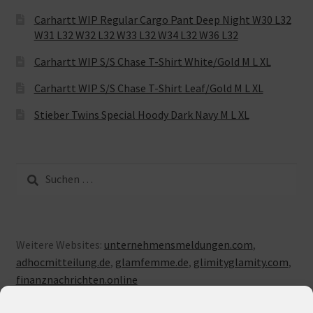
Carhartt WIP Regular Cargo Pant Deep Night W30 L32
W31 L32 W32 L32 W33 L32 W34 L32 W36 L32
Carhartt WIP S/S Chase T-Shirt White/Gold M L XL
Carhartt WIP S/S Chase T-Shirt Leaf/Gold M L XL
Stieber Twins Special Hoody Dark Navy M L XL
Suche
nach:
Weitere Websites:
unternehmensmeldungen.com
,
adhocmitteilung.de
,
glamfemme.de
,
glimityglamity.com
,
finanznachrichten.online