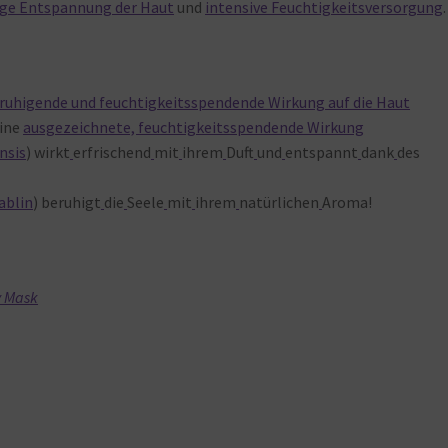
ige Entspannung der Haut
und
intensive Feuchtigkeitsversorgung
.
ruhigende und feuchtigkeitsspendende Wirkung auf die Haut
ine
ausgezeichnete, feuchtigkeitsspendende Wirkung
nsis
) wirkt
erfrischend
mit
ihrem
Duft
und
entspannt
dank
des
ablin
) beruhigt
die
Seele
mit
ihrem
natürlichen
Aroma!
y Mask