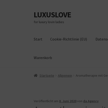
LUXUSLOVE
Zur
Zum
Navigation
Inhalt
for luxury lovin ladies
springen
springen
Start
Cookie-Richtlinie (EU)
Datens
Warenkorb
Start
Cookie-Richtlinie (EU)
Datenschutz
Im
Startseite
Allgemein
Aromatherapie mit Ge
Veröffentlicht am
8. Juni 2020
von
da Agency