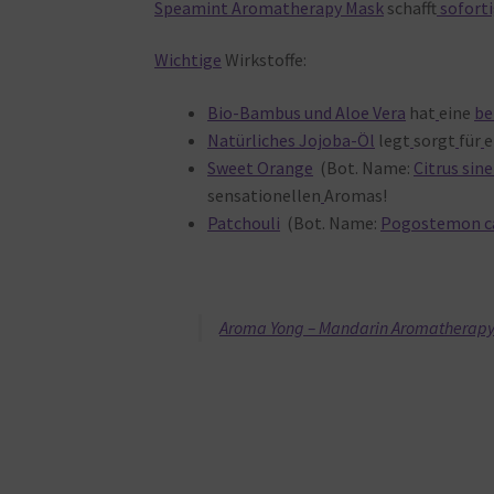
Speamint Aromatherapy Mask
schafft
sofort
Wichtige
Wirkstoffe:
Bio-Bambus und Aloe Vera
hat
eine
be
Natürliches Jojoba-Öl
legt
sorgt
für
e
Sweet Orange
(Bot. Name:
Citrus sine
sensationellen
Aromas!
Patchouli
(Bot. Name:
Pogostemon c
Aroma Yong – Mandarin Aromatherap