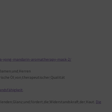
ma-yong-mandarin-aromatherapy-mask-2/
Damen
und
Herren
rische Öl
von
therapeutischer
Qualität
andsfähigkeit
.
hlenden
Glanz
und
fördert
die
Widerstandskraft
der
Haut.
Die