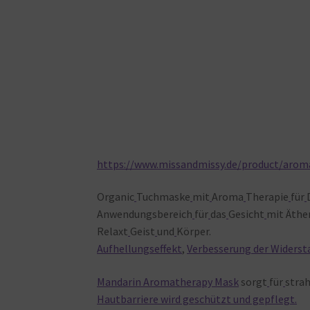
https://www.missandmissy.de/product/aro
Organic
Tuchmaske
mit
Aroma
Therapie
für
Anwendungsbereich
für
das
Gesicht
mit Äthe
Relaxt
Geist
und
Körper.
Aufhellungseffekt
,
Verbesserung der Widerst
Mandarin Aromatherapy Mask
sorgt
für
stra
Hautbarriere wird geschützt und gepflegt.