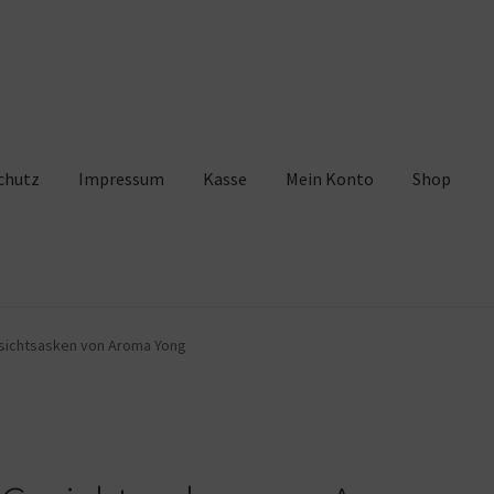
chutz
Impressum
Kasse
Mein Konto
Shop
pressum
Kasse
Mein Konto
Shop
Warenkorb
sichtsasken von Aroma Yong