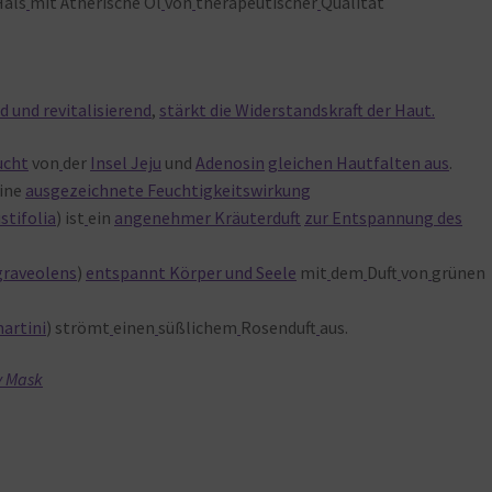
Hals
mit Ätherische Öl
von
therapeutischer
Qualität
d und revitalisierend
,
stärkt die Widerstandskraft der Haut.
ucht
von
der
Insel Jeju
und
Adenosin
gleichen Hautfalten aus
.
ine
ausgezeichnete Feuchtigkeitswirkung
stifolia
) ist
ein
angenehmer Kräuterduft
zur Entspannung des
graveolens
)
entspannt Körper und Seele
mit
dem
Duft
von
grünen
artini
) strömt
einen
süßlichem
Rosenduft
aus.
y Mask