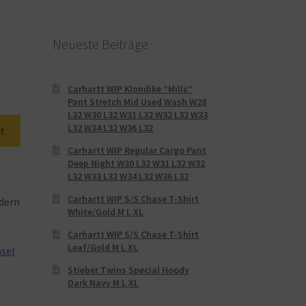
Neueste Beiträge
Carhartt WIP Klondike “Mills“
Pant Stretch Mid Used Wash W28
L32 W30 L32 W31 L32 W32 L32 W33
L32 W34 L32 W36 L32
t
Carhartt WIP Regular Cargo Pant
Deep Night W30 L32 W31 L32 W32
L32 W33 L32 W34 L32 W36 L32
Carhartt WIP S/S Chase T-Shirt
dern
White/Gold M L XL
Carhartt WIP S/S Chase T-Shirt
Leaf/Gold M L XL
nsel
Stieber Twins Special Hoody
Dark Navy M L XL