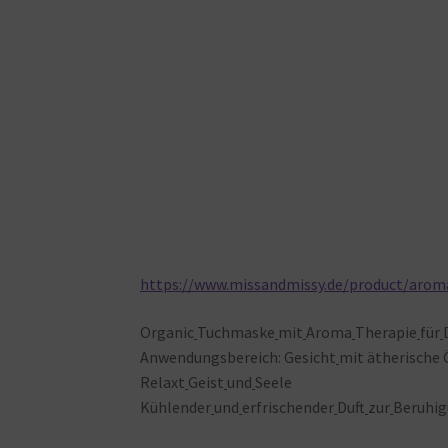
https://www.missandmissy.de/product/aro
Organic
Tuchmaske
mit
Aroma
Therapie
für
Anwendungsbereich: Gesicht
mit ätherische 
Relaxt
Geist
und
Seele
Kühlender
und
erfrischender
Duft
zur
Beruhi