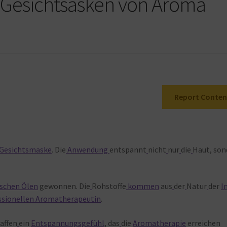
 Gesichtsasken von Aroma
Report Conten
Gesichtsmaske
. Die
Anwendung
entspannt
nicht
nur
die
Haut, son
ischen Ölen
gewonnen. Die
Rohstoffe
kommen
aus
der
Natur
der
I
ssionellen Aromatherapeutin
.
affen
ein
Entspannungsgefühl
, das
die
Aromatherapie
erreichen