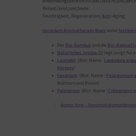
Anwendungsbereich
für
das
Gesicht
und
den
Relaxt
Geist
und
Seele
Feuchtigkeit, Regeneration,
Anti
-Aging
Geranium Aromatherapy Mask
wirkt
festigen
Der
Bio-Bambus
und
die
Bio-Kaktusfr
Natürliches Jojoba-Öl
legt
sorgt
für
e
Lavendel
(Bot. Name :
Lavandula angu
Körpers
!
Geranium
(Bot. Name :
Pelargonium 
Blättern
und
Rosen!
Palmarosa
(Bot. Name :
Cybopogon m
Aroma Yong – Speamint Aromatherap