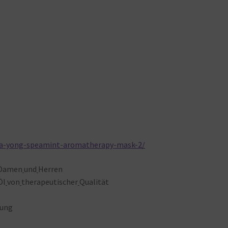
ma-yong-speamint-aromatherapy-mask-2/
Damen
und
Herren
Öl
von
therapeutischer
Qualität
gung