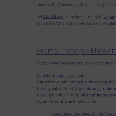
möchte. Die
Anwender
sollten
die
Möglichkei
Bei
Miss&Missy
– dem
Spezialisten
für
vegan
von Aroma Yong
jetzt
in
vier
Aromen:
Mandar
Aroma Therapie Maske
https://www.missandmissy.de/product/beau
Mit ätherischem Lavendelöl
Duftrichtung:
mild, süßlich, Kräuterartig süß
Wirkung
auf
der
Haut:
Durchblutungsfordern
Wirkung
für
die
seele:
Beruhigend und stress
Vegan – Natührliche
Inhaltsstoffe
Aroma Yong – Geranium Aromatherap