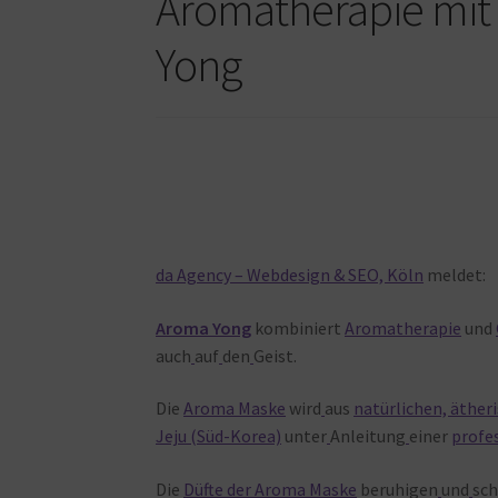
Aromatherapie mit
Yong
da Agency – Webdesign & SEO, Köln
meldet:
Aroma Yong
kombiniert
Aromatherapie
und
auch
auf
den
Geist.
Die
Aroma Maske
wird
aus
natürlichen, äther
Jeju (Süd-Korea)
unter
Anleitung
einer
profe
Die
Düfte der Aroma Maske
beruhigen
und
sch