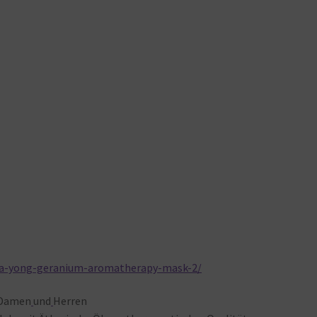
ma-yong-geranium-aromatherapy-mask-2/
Damen
und
Herren