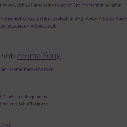
t
haben, sich
zu
Hause
seinen
eigenen
Spa-Moment
zu
schaffen.
e
koreanischen Kosmetik in Deutschland
– gibt
es
die
Aroma Mask
ine
,
Geranium
und
Spearmint
n
von
Aroma Yong
diani-aroma-mask-lavender/
d
,
Feuchtigkeitsspendend
abbauend
, Schlaflosigkeit
y Mask