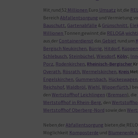
Mit
rund
52
Millionen
Euro
Umsatz
ist
die
RE
Bereich
Abfallentsorgung
und Vermietung
v
Bauschutt
,
Gartenabfälle
&
Grünschnitt
,
Ele
Millionen
Tonnen
gewinnt
die
RELOGA
wicht
aus
der
Containerdienst
das
Gebiet
rund
um
Bergisch Neukirchen
,
Bürrig
,
Hitdorf
,
Küpper
Schlebusch
,
Steinbüchel
,
Wiesdorf
,
Köln
:
,
Inn
Porz
,
Rodenkirchen
,
Rheinisch-Bergischer
Kr
Overath
,
Rösrath
,
Wermelskirchen
,
Kreis
Me
Engelskirchen
,
Gummersbach
,
Hückeswagen
Reichshof
,
Waldbröl
,
Wiehl
,
Wipperfürth
,) b
den
Wertstoffhof Leichlingen
(
Bremsen
), die
Wertstoffhof in Rhein-Berg
, den
Wertstoffho
Wertstoffhof Oberberg-Nord
sowie
den
Wert
Neben
der
Abfallentsorgung
bieten
die
REL
Möglichkeit
Komposterde
und
Blumenerde k