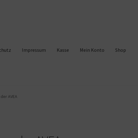
chutz
Impressum
Kasse
Mein Konto
Shop
pressum
Kasse
Mein Konto
Shop
Warenkorb
 der AVEA