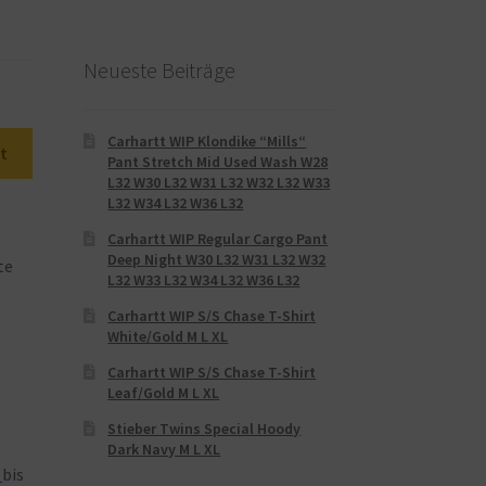
Neueste Beiträge
Carhartt WIP Klondike “Mills“
t
Pant Stretch Mid Used Wash W28
L32 W30 L32 W31 L32 W32 L32 W33
L32 W34 L32 W36 L32
Carhartt WIP Regular Cargo Pant
Deep Night W30 L32 W31 L32 W32
te
L32 W33 L32 W34 L32 W36 L32
Carhartt WIP S/S Chase T-Shirt
White/Gold M L XL
Carhartt WIP S/S Chase T-Shirt
Leaf/Gold M L XL
Stieber Twins Special Hoody
Dark Navy M L XL
bis