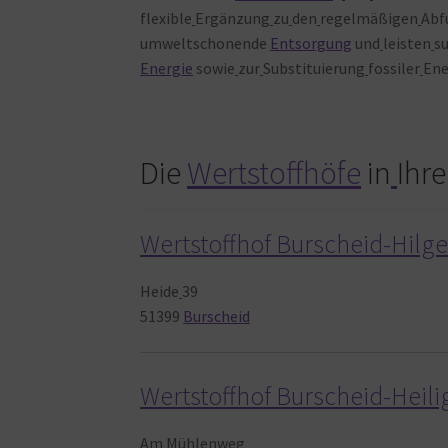
flexible
Ergänzung
zu
den
regelmäßigen
Abf
umweltschonende
Entsorgung
und
leisten
s
Energie
sowie
zur
Substituierung
fossiler
Ene
Die
Wertstoffhöfe
in
Ihre
Wertstoffhof Burscheid-Hilg
Heide
39
51399
Burscheid
Wertstoffhof Burscheid-Heil
Am
Mühlenweg