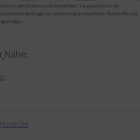
uhren
in
den
Städten
und
Gemeinden. Sie
garantieren
die
ubstanzielle
Beiträge
zur
Gewinnung
erneuerbarer
Rohstoffe
und
rgieträger.
r
Nähe:
en
igeneiche