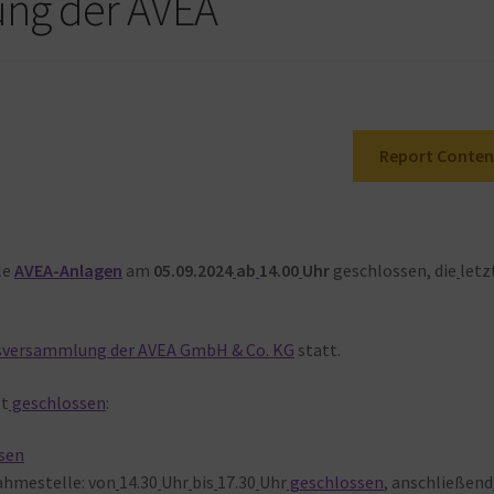
ng der AVEA
Report Conten
le
AVEA-Anlagen
am
05.09.2024
ab
14.00
Uhr
geschlossen, die
letz
bsversammlung der AVEA GmbH & Co. KG
statt.
gt
geschlossen
:
sen
ahmestelle: von
14.30
Uhr
bis
17.30
Uhr
geschlossen
, anschließend