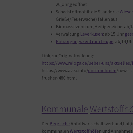
20
Uhr
geöffnet
Schadstoffmobil: die
Standorte
Wiesd
Grieße/Feuerwache) fallen
aus
Biomassezentrum
Heiligeneiche: ab
1
Verwaltung
Leverkusen
: ab
15
Uhr
ges
Entsorgungszentrum Leppe
: ab
14
Uh
Link
zur
Originalmeldung:
https://www.reloga.de/ueber-uns/aktuelles
https://www.avea.info/
unternehmen
/news-t
frueher-480.html
Kommunale
Wertstoffh
Der
Bergische
Abfallwirtschaftsverband
hat
kommunalen
Wertstoffhöfe
n
und
Annahmest