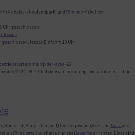
orf
(Nobelstr./Neulandpark) und
Rheindorf
(Auf
der
5
Uhr
gesschlossen
chlossen
r
geschlossen
, letzte
Einfahrt
13
Uhr
/betriebsversammlung-der-avea-26
ermine/2024-08-20-betriebsversammlung-avea-anlagen-schliess
öfe
im
Rheinisch
Bergischen
und
Oberbergischen
Kreis
ein
Netz
von
ellen
für
private
Haushalte
und
das
Gewerbe
errichtet. Diese
sind