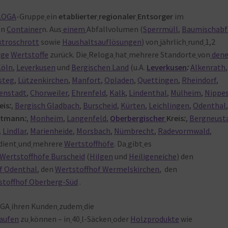
LOGA
-Gruppe
ein
etablierter
regionaler
Entsorger
im
on
Container
n. Aus
einem
Abfallvolumen (
Sperrmüll
,
Baumischabf
ktroschrott
sowie
Haushaltsauflösungen
) von
jährlich
rund
1,2
ige
Wertstoffe
zurück. Die
Reloga
hat
mehrere Standorte
von
den
Köln
,
Leverkusen
und
Bergischen Land
(u.A.
Leverkusen
:
Alkenrath
,
steg
,
Lützenkirchen
,
Manfort
,
Opladen
,
Quettingen
,
Rheindorf
,
enstadt
,
Chorweiler
,
Ehrenfeld
,
Kalk
,
Lindenthal
,
Mülheim
,
Nippe
eis
:
,
Bergisch Gladbach
,
Burscheid
,
Kürten
,
Leichlingen
,
Odenthal
ttmann
:
,
Monheim
,
Langenfeld
,
Oberbergischer
Kreis
:
,
Bergneust
,
Lindlar
,
Marienheide
,
Morsbach
,
Nümbrecht
,
Radevormwald
,
edient
und
mehrere
Wertstoffhöfe
. Da
gibt
es
Wertstoffhöfe Burscheid
(
Hilgen
und
Heiligeneiche
) den
f Odenthal
, den
Wertstoffhof Wermelskirchen
, den
stoffhof Oberberg-Süd
.
OGA
ihren Kunden
zudem
die
aufen
zu
können – in
40
l-Säcken
oder
Holzprodukte
wie