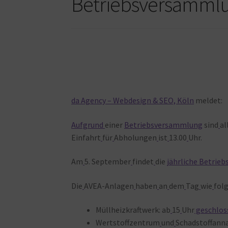
Betriebsversammlu
da Agency – Webdesign & SEO, Köln
meldet:
Aufgrund
einer
Betriebsversammlung
sind
al
Einfahrt
für
Abholungen
ist
13.00
Uhr.
Am
5. September
findet
die
jährliche Betrie
Die
AVEA-Anlagen
haben
an
dem
Tag
wie
fol
Müllheizkraftwerk: ab
15
Uhr
geschlos
Wertstoffzentrum
und
Schadstoffann