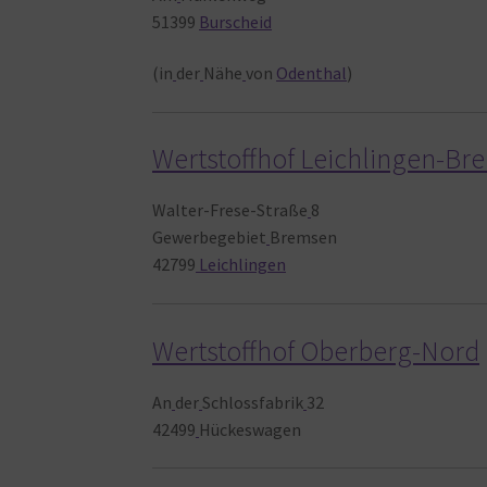
51399
Burscheid
(in
der
Nähe
von
Odenthal
)
Wertstoffhof Leichlingen-B
Walter-Frese-Straße
8
Gewerbegebiet
Bremsen
42799
Leichlingen
Wertstoffhof Oberberg-Nord
An
der
Schlossfabrik
32
42499
Hückeswagen