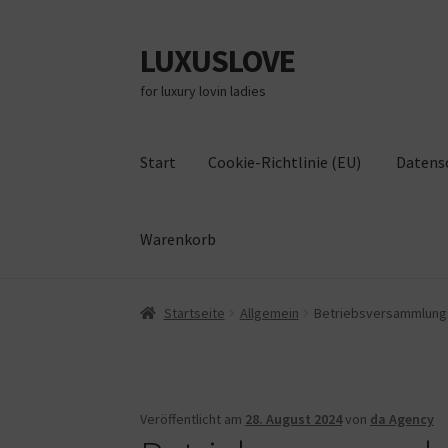
LUXUSLOVE
Zur
Zum
Navigation
Inhalt
for luxury lovin ladies
springen
springen
Start
Cookie-Richtlinie (EU)
Datens
Warenkorb
Start
Cookie-Richtlinie (EU)
Datenschutz
Im
Startseite
Allgemein
Betriebsversammlung
Veröffentlicht am
28. August 2024
von
da Agency