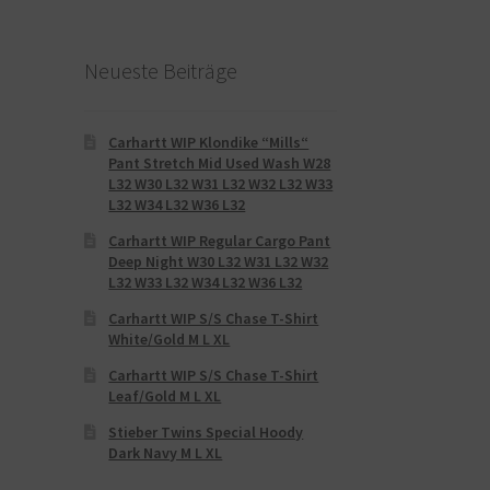
Neueste Beiträge
Carhartt WIP Klondike “Mills“
Pant Stretch Mid Used Wash W28
L32 W30 L32 W31 L32 W32 L32 W33
L32 W34 L32 W36 L32
Carhartt WIP Regular Cargo Pant
Deep Night W30 L32 W31 L32 W32
L32 W33 L32 W34 L32 W36 L32
Carhartt WIP S/S Chase T-Shirt
White/Gold M L XL
Carhartt WIP S/S Chase T-Shirt
Leaf/Gold M L XL
Stieber Twins Special Hoody
Dark Navy M L XL