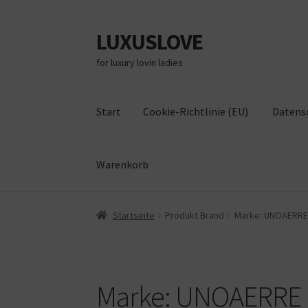
LUXUSLOVE
Zur
Zum
Navigation
Inhalt
for luxury lovin ladies
springen
springen
Start
Cookie-Richtlinie (EU)
Datens
Warenkorb
Start
Cookie-Richtlinie (EU)
Datenschutz
Im
Startseite
Produkt Brand
Marke: UNOAERRE
Marke: UNOAERRE