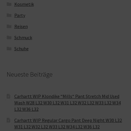
Kosmetik
Party
Reisen
Schmuck
Schuhe
Neueste Beiträge
Carhartt WIP Klondike “Mills“ Pant Stretch Mid Used
Wash W28 L32 W30 L32 W31 L32 W32 L32 W33 L32 W34
L32 W36 L32
Carhartt WIP Regular Cargo Pant Deep Night W30 L32
W31 L32 W32 L32 W33 L32 W34 L32 W36 L32