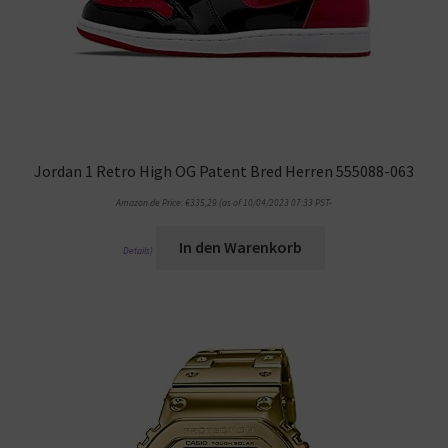
Jordan 1 Retro High OG Patent Bred Herren 555088-063
Amazon.de Price:
€
335,29
(as of 10/04/2023 07:33 PST-
In den Warenkorb
Details
)