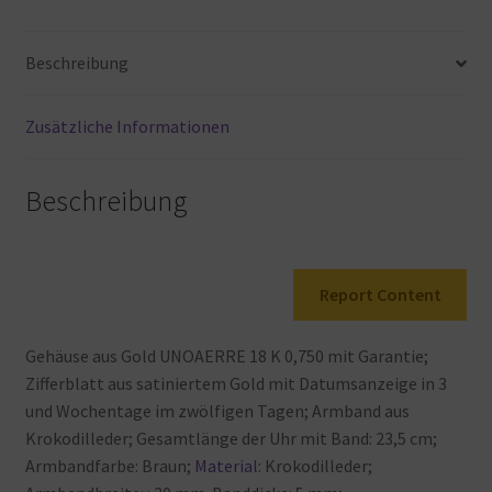
K
750
Beschreibung
Gold
klassisch
Menge
Zusätzliche Informationen
Beschreibung
Report Content
Gehäuse
aus
Gold
UNOAERRE
18
K
0,750
mit
Garantie;
Zifferblatt
aus
satiniertem
Gold
mit
Datumsanzeige
in
3
und
Wochentage
im
zwölfigen
Tagen; Armband
aus
Krokodilleder; Gesamtlänge
der
Uhr
mit
Band: 23,5
cm;
Armbandfarbe: Braun;
Material
: Krokodilleder;