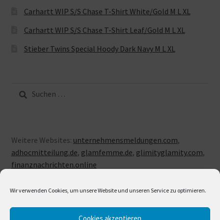
Carhartt WIP S/S Chase T-Shirt White/Gold M L XL
Carhartt WIP S/S Chase T-Shirt Leaf/Gold M L XL
Stieber Twins Special Hoody Dark Navy M L XL
Suche
nach:
Weitere Websites:
unternehmensmeldungen.com
,
adhocmitteilung.de
,
glamfemme.de
,
glimityglamity.com
,
finanznachrichten.online
Wir verwenden Cookies, um unsere Website und unseren Service zu optimieren.
Cookies akzeptieren