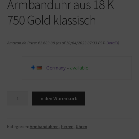
Armbanduhr aus 18 K
750 Gold klassisch
Amazon.de Price:
€
2.689,08
(as of 10/04/2023 07:33 PST-
Details
)
Germany
-
available
UNOAERRE
In den Warenkorb
277
Uhr
Armbanduhr
aus
Kategorien:
Armbanduhren
,
Herren
,
Uhren
18