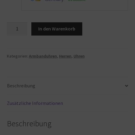
Porsche
In den Warenkorb
Design
Chronotimer
Series
1
Kategorien:
Armbanduhren
,
Herren
,
Uhren
Automatik
Uhr,
Blau,
Beschreibung
6010.1.02.008.02.2
Menge
Zusätzliche Informationen
Beschreibung