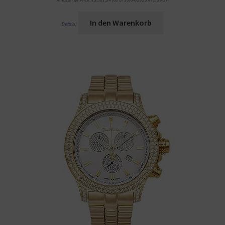
Amazon.de Price:
€
3.361,34
(as of 10/04/2023 07:33 PST-
In den Warenkorb
Details
)