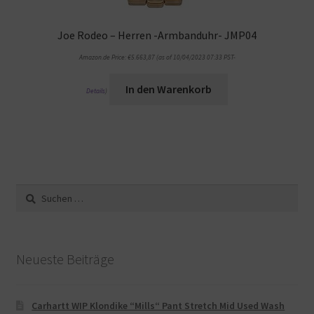
Joe Rodeo – Herren -Armbanduhr- JMP04
Amazon.de Price:
€
5.663,87
(as of 10/04/2023 07:33 PST-
In den Warenkorb
Details
)
Suche
nach:
Neueste Beiträge
Carhartt WIP Klondike “Mills“ Pant Stretch Mid Used Wash