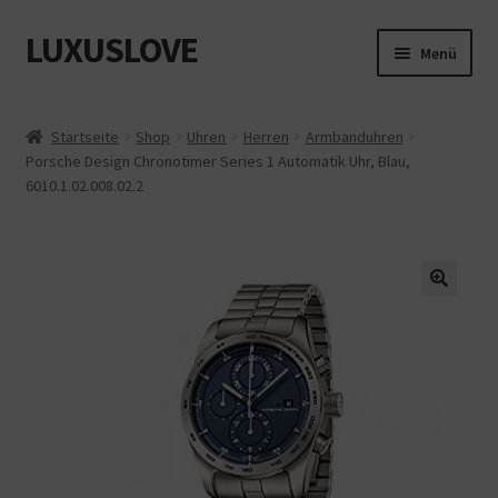
LUXUSLOVE
Zur
Zum
Menü
Navigation
Inhalt
springen
springen
Start
Startseite
Shop
Uhren
Herren
Armbanduhren
Porsche Design Chronotimer Series 1 Automatik Uhr, Blau,
Cookie-Richtlinie (EU)
6010.1.02.008.02.2
Datenschutz
Impressum
Kasse
Mein Konto
Shop