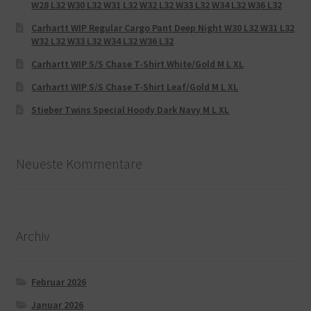
W28 L32 W30 L32 W31 L32 W32 L32 W33 L32 W34 L32 W36 L32
Carhartt WIP Regular Cargo Pant Deep Night W30 L32 W31 L32
W32 L32 W33 L32 W34 L32 W36 L32
Carhartt WIP S/S Chase T-Shirt White/Gold M L XL
Carhartt WIP S/S Chase T-Shirt Leaf/Gold M L XL
Stieber Twins Special Hoody Dark Navy M L XL
Neueste Kommentare
Archiv
Februar 2026
Januar 2026