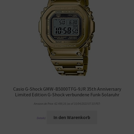
Casio G-Shock GMW-B5000TFG-9JR 35th Anniversary
Limited Edition G-Shock verbundene Funk-Solaruhr
Amazon.de Price:
€
2.499,16
(as of 10/04/2023 07:33 PST-
In den Warenkorb
Details
)