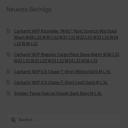
Neueste Beiträge
Carhartt WIP Klondike “Mills“ Pant Stretch Mid Used
Wash W28 L32 W30 L32 W31 L32 W32 L32 W33 L32 W34
L32 W36 L32
Carhartt WIP Regular Cargo Pant Deep Night W30 L32
W31 L32 W32 L32 W33 L32 W34 L32 W36 L32
Carhartt WIP S/S Chase T-Shirt White/Gold M L XL
Carhartt WIP S/S Chase T-Shirt Leaf/Gold M L XL
Stieber Twins Special Hoody Dark Navy M L XL
Suche
nach: