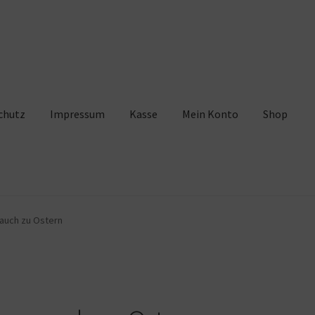
chutz
Impressum
Kasse
Mein Konto
Shop
pressum
Kasse
Mein Konto
Shop
Warenkorb
auch zu Ostern