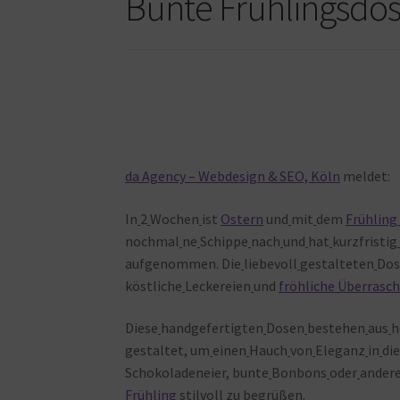
Bunte Frühlingsdos
da Agency – Webdesign & SEO, Köln
meldet:
In
2
Wochen
ist
Ostern
und
mit
dem
Frühling 
nochmal
ne
Schippe
nach
und
hat
kurzfristig
aufgenommen. Die
liebevoll
gestalteten
Dos
köstliche
Leckereien
und
fröhliche Überrasc
Diese
handgefertigten
Dosen
bestehen
aus
h
gestaltet, um
einen
Hauch
von
Eleganz
in
di
Schokoladeneier, bunte
Bonbons
oder
ander
Frühling
stilvoll
zu
begrüßen.