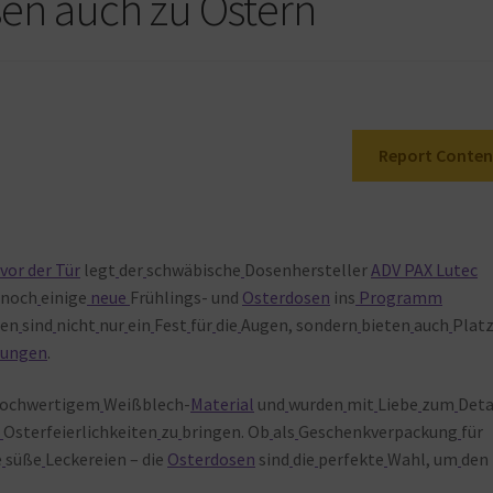
en auch zu Ostern
Report Conten
vor der Tür
legt
der
schwäbische
Dosenhersteller
ADV PAX Lutec
noch
einige
neue
Frühlings- und
Osterdosen
ins
Programm
en
sind
nicht
nur
ein
Fest
für
die
Augen, sondern
bieten
auch
Plat
hungen
.
ochwertigem
Weißblech-
Material
und
wurden
mit
Liebe
zum
Deta
e
Osterfeierlichkeiten
zu
bringen. Ob
als
Geschenkverpackung
für
e
süße
Leckereien – die
Osterdosen
sind
die
perfekte
Wahl, um
den