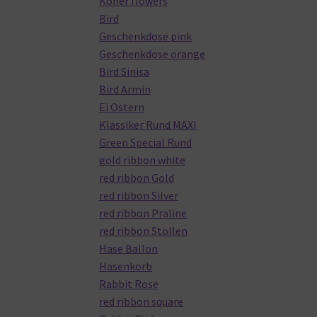
Koffer flowers
Bird
Geschenkdose pink
Geschenkdose orange
Bird Sinisa
Bird Armin
Ei Ostern
Klassiker Rund MAXI
Green Special Rund
gold ribbon white
red ribbon Gold
red ribbon Silver
red ribbon Praline
red ribbon Stollen
Hase Ballon
Hasenkorb
Rabbit Rose
red ribbon square