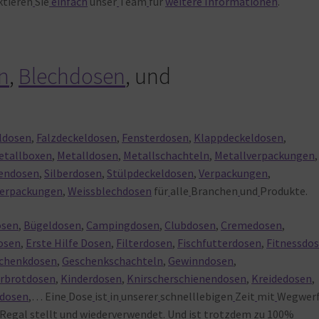
ktieren
Sie
einfach
unser
Team
für
weitere
Informationen
.
n
,
Blechdosen
, und
ldosen
,
Falzdeckeldosen
,
Fensterdosen
,
Klappdeckeldosen
,
etallboxen
,
Metalldosen
,
Metallschachteln
,
Metallverpackungen
,
tendosen
,
Silberdosen
,
Stülpdeckeldosen
,
Verpackungen
,
erpackungen
,
Weissblechdosen
für
alle
Branchen
und
Produkte.
osen
,
Bügeldosen
,
Campingdosen
,
Clubdosen
,
Cremedosen
,
osen
,
Erste Hilfe Dosen
,
Filterdosen
,
Fischfutterdosen
,
Fitnessdo
chenkdosen
,
Geschenkschachteln
,
Gewinndosen
,
erbrotdosen
,
Kinderdosen
,
Knirscherschienendosen
,
Kreidedosen
,
tdosen
,… Eine
Dose
ist
in
unserer
schnelllebigen
Zeit
mit
Wegwerf
Regal
stellt
und
wiederverwendet. Und
ist
trotzdem
zu
100%