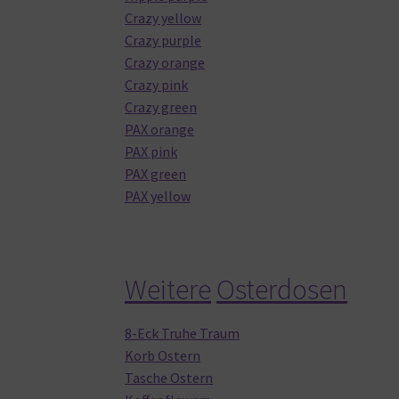
Crazy yellow
Crazy purple
Crazy orange
Crazy pink
Crazy green
PAX orange
PAX pink
PAX green
PAX yellow
Weitere
Osterdosen
8-Eck Truhe Traum
Korb Ostern
Tasche Ostern