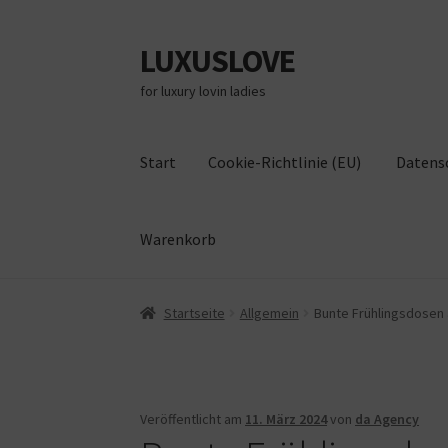
LUXUSLOVE
Zur
Zum
Navigation
Inhalt
for luxury lovin ladies
springen
springen
Start
Cookie-Richtlinie (EU)
Datens
Warenkorb
Start
Cookie-Richtlinie (EU)
Datenschutz
Im
Startseite
Allgemein
Bunte Frühlingsdosen 
Veröffentlicht am
11. März 2024
von
da Agency