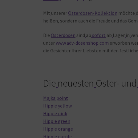
Mit
unserer
Osterdosen-Kollektion
möchte
heißen, sondern
auch
die
Freude
und
das
Geme
Die
Osterdosen
sind
ab
sofort
ab
Lager
in
ver
unter
www.adv-dosenshop.com
erworben
wer
die
Gesichter
Ihrer
Liebsten
mit
den
festlich
Die
neuesten
Oster- und
Majka point
Hippie yellow
Hippie pink
Hippie green
Hippie orange
Hippie purple