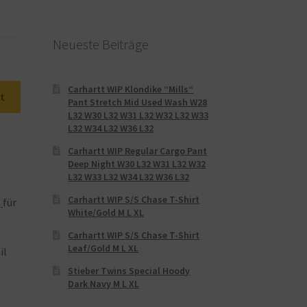
Neueste Beiträge
Carhartt WIP Klondike “Mills“
t
Pant Stretch Mid Used Wash W28
L32 W30 L32 W31 L32 W32 L32 W33
L32 W34 L32 W36 L32
Carhartt WIP Regular Cargo Pant
Deep Night W30 L32 W31 L32 W32
L32 W33 L32 W34 L32 W36 L32
Carhartt WIP S/S Chase T-Shirt
z
für
White/Gold M L XL
Carhartt WIP S/S Chase T-Shirt
Leaf/Gold M L XL
il
Stieber Twins Special Hoody
Dark Navy M L XL