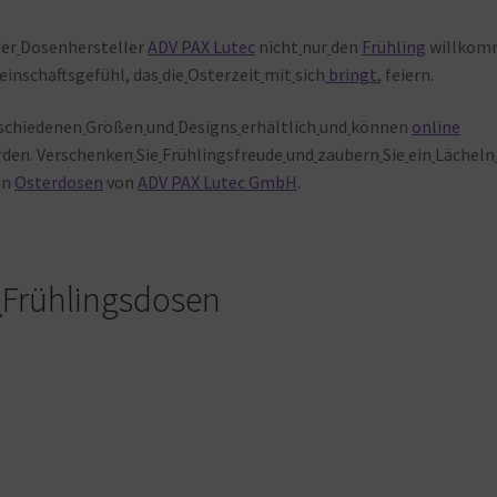
der
Dosenhersteller
ADV PAX Lutec
nicht
nur
den
Frühling
willkom
inschaftsgefühl, das
die
Osterzeit
mit
sich
bringt
, feiern.
schiedenen
Größen
und
Designs
erhältlich
und
können
online
den. Verschenken
Sie
Frühlingsfreude
und
zaubern
Sie
ein
Lächeln
en
Osterdosen
von
ADV PAX Lutec GmbH
.
Frühlingsdosen