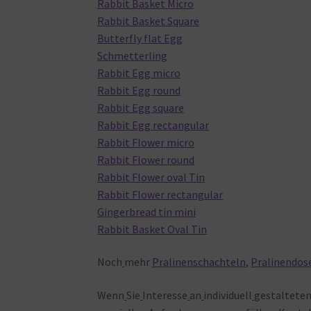
Rabbit Basket Micro
Rabbit Basket Square
Butterfly flat Egg
Schmetterling
Rabbit Egg micro
Rabbit Egg round
Rabbit Egg square
Rabbit Egg rectangular
Rabbit Flower micro
Rabbit Flower round
Rabbit Flower oval Tin
Rabbit Flower rectangular
Gingerbread tin mini
Rabbit Basket Oval Tin
Noch
mehr
Pralinenschachteln
,
Pralinendos
Wenn
Sie
Interesse
an
individuell
gestaltete