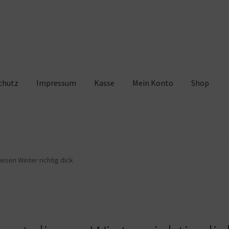
chutz
Impressum
Kasse
Mein Konto
Shop
pressum
Kasse
Mein Konto
Shop
Warenkorb
esen Winter richtig dick