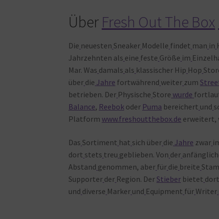
Über
Fresh Out The Box
Die
neuesten
Sneaker
Modelle
findet
man
in
Jahrzehnten als
eine
feste
Größe
im
Einzelh
Mar. Was
damals
als
klassischer Hip
Hop
Stor
über
die
Jahre
fortwährend
weiter
zum
Stree
betrieben. Der
Physische
Store
wurde
fortlau
Balance
,
Reebok
oder
Puma
bereichert
und
s
Platform
www.freshoutthebox.de
erweitert,
Das
Sortiment
hat
sich über
die
Jahre
zwar
i
dort
stets
treu
geblieben. Von
der
anfänglic
Abstand
genommen, aber
für
die
breite
Stam
Supporter
der
Region. Der
Stieber
bietet
dor
und
diverse
Marker
und
Equipment
für
Writer