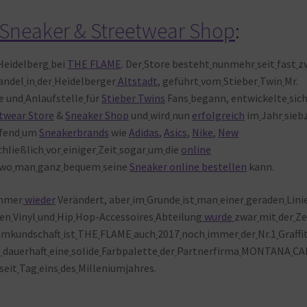
Sneaker & Streetwear Shop
:
Heidelberg
bei
THE FLAME
. Der
Store besteht
nunmehr
seit
fast
z
andel
in
der
Heidelberger
Altstadt
, geführt
vom
Stieber
Twin
Mr.
e und
Anlaufstelle
für
Stieber Twins
Fans
begann, entwickelte
sic
twear Store
&
Sneaker Shop
und
wird
nun
erfolgreich
im
Jahr
sieb
fend
um
Sneakerbrands
wie
Adidas
,
Asics
,
Nike
,
New
chließlich
vor
einiger
Zeit
sogar
um
die
online
 wo
man
ganz
bequem
seine
Sneaker online bestellen
kann.
mmer
wieder
Verändert, aber
im
Grunde
ist
man
einer
geraden
Lini
hen
Vinyl
und
Hip
Hop-Accessoires
Abteilung
wurde
zwar
mit
der
Ze
mkundschaft
ist
THE
FLAME
auch
2017
noch
immer
der
Nr.1
Graffi
t
dauerhaft
eine
solide
Farbpalette
der
Partnerfirma
MONTANA
CA
seit
Tag
eins
des
Milleniumjahres.