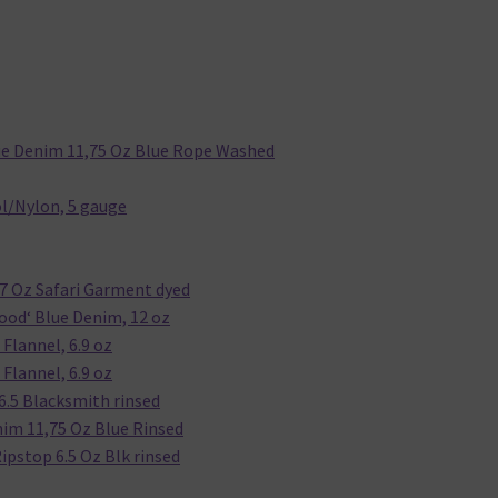
ue Denim 11,75 Oz Blue Rope Washed
l/Nylon, 5 gauge
7 Oz Safari Garment dyed
od‘ Blue Denim, 12 oz
Flannel, 6.9 oz
Flannel, 6.9 oz
6.5 Blacksmith rinsed
im 11,75 Oz Blue Rinsed
pstop 6.5 Oz Blk rinsed