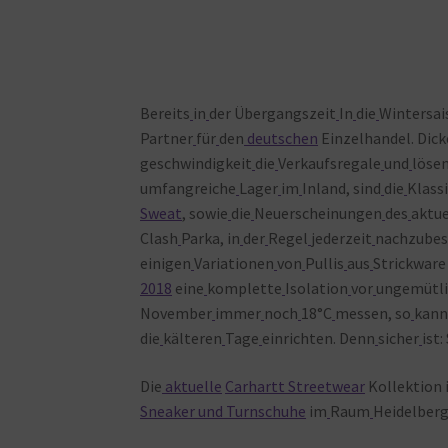
Bereits
in
der Übergangszeit
In
die
Wintersai
Partner
für
den
deutschen
Einzelhandel. Dick
geschwindigkeit
die
Verkaufsregale
und
löse
umfangreiche
Lager
im
Inland, sind
die
Klass
Sweat
, sowie
die
Neuerscheinungen
des
aktue
Clash
Parka, in
der
Regel
jederzeit
nachzubes
einigen
Variationen
von
Pullis
aus
Strickware 
2018
eine
komplette
Isolation
vor
ungemütl
November
immer
noch
18°C
messen, so
kan
die
kälteren
Tage
einrichten. Denn
sicher
ist:
Die
aktuelle
Carhartt Streetwear
Kollektion
Sneaker und Turnschuhe
im
Raum
Heidelberg