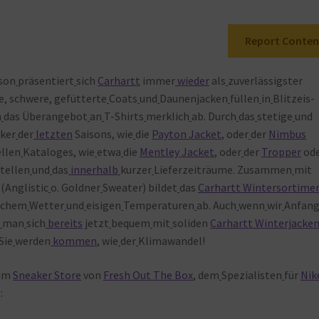
Report Conten
son
präsentiert
sich
Carhartt
immer
wieder
als
zuverlässigster
e, schwere, gefütterte
Coats
und
Daunenjacken
füllen
in
Blitzeis-
n
das Überangebot
an
T-Shirts
merklich
ab. Durch
das
stetige
und
iker
der
letzten
Saisons, wie
die
Payton Jacket
, oder
der
Nimbus
llen
Kataloges, wie
etwa
die
Mentley Jacket
, oder
der
Tropper
od
tellen
und
das
innerhalb
kurzer
Lieferzeiträume. Zusammen
mit
(Anglistic
o. Goldner
Sweater) bildet
das
Carhartt Wintersortime
ichem
Wetter
und
eisigen
Temperaturen
ab. Auch
wenn
wir
Anfan
n
man
sich
bereits
jetzt
bequem
mit
soliden
Carhartt Winterjacke
 Sie
werden
kommen
, wie
der
Klimawandel!
 im
Sneaker Store
von
Fresh Out The Box
, dem
Spezialisten
für
Nik
: