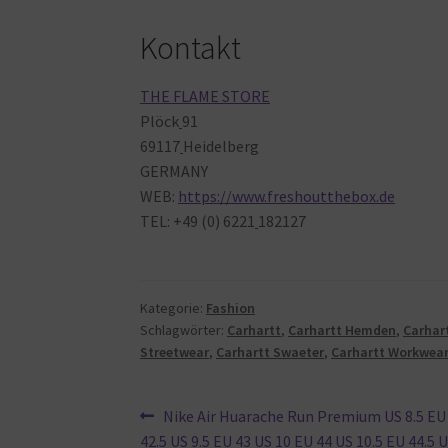
Kontakt
THE FLAME STORE
Plöck
91
69117
Heidelberg
GERMANY
WEB:
https://www.freshoutthebox.de
TEL: +49 (0) 6221
182127
Kategorie:
Fashion
Schlagwörter:
Carhartt
,
Carhartt Hemden
,
Carhar
Streetwear
,
Carhartt Swaeter
,
Carhartt Workwea
Beitragsnavigation
Vorheriger
Nike Air Huarache Run Premium US 8.5 EU 
Beitrag:
42.5 US 9.5 EU 43 US 10 EU 44 US 10.5 EU 44.5 