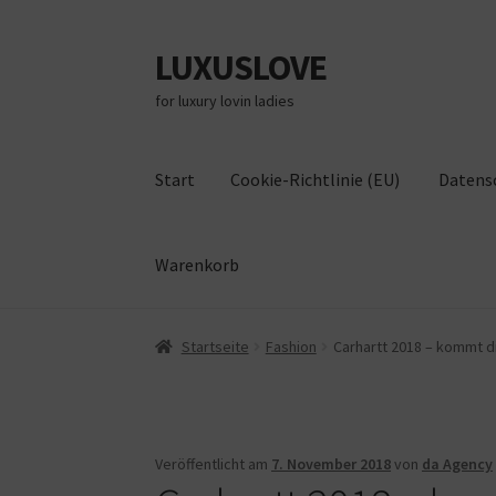
LUXUSLOVE
Zur
Zum
Navigation
Inhalt
for luxury lovin ladies
springen
springen
Start
Cookie-Richtlinie (EU)
Datens
Warenkorb
Start
Cookie-Richtlinie (EU)
Datenschutz
Im
Startseite
Fashion
Carhartt 2018 – kommt di
Veröffentlicht am
7. November 2018
von
da Agency