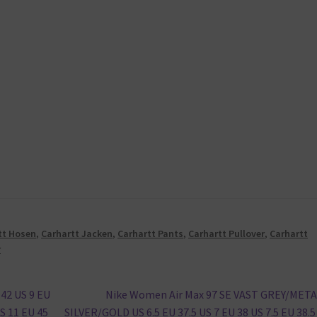
tt Hosen
,
Carhartt Jacken
,
Carhartt Pants
,
Carhartt Pullover
,
Carhartt
r
Nächster
42 US 9 EU
Nike Women Air Max 97 SE VAST GREY/META
Beitrag:
US 11 EU 45
SILVER/GOLD US 6.5 EU 37.5 US 7 EU 38 US 7.5 EU 38.5