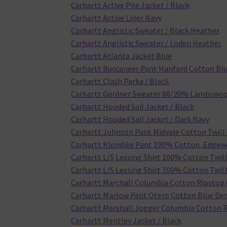
Carhartt Active Pile Jacket / Black
Carhartt Active Liner Navy
Carhartt Anglistic Sweater / Black Heather
Carhartt Anglistic Sweater / Loden Heather
Carhartt Atlanta Jacket Blue
Carhartt Buccaneer Pant Hanford Cotton Bl
Carhartt Clash Parka / Black
Carhartt Goldner Sweater 80/20% Lambswoo
Carhartt Hooded Sail Jacket / Black
Carhartt Hooded Sail Jacket / Dark Navy
Carhartt Johnson Pant Midvale Cotton Twill 
Carhartt Klondike Pant 100% Cotton ‚Edgewo
Carhartt L/S Lessing Shirt 100% Cotton Twill 
Carhartt L/S Lessing Shirt 100% Cotton Twill 
Carhartt Marchall Columbia Cotton Ripstop 
Carhartt Marlow Pant Otero Cotton Blue Den
Carhartt Marshall Jogger Columbia Cotton Ri
Carhartt Mentley Jacket / Black