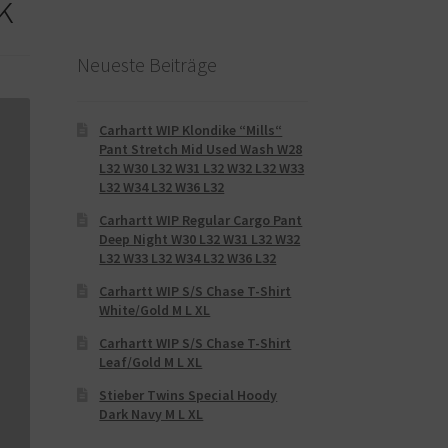
k
Neueste Beiträge
Carhartt WIP Klondike “Mills“
Pant Stretch Mid Used Wash W28
L32 W30 L32 W31 L32 W32 L32 W33
L32 W34 L32 W36 L32
Carhartt WIP Regular Cargo Pant
Deep Night W30 L32 W31 L32 W32
L32 W33 L32 W34 L32 W36 L32
Carhartt WIP S/S Chase T-Shirt
White/Gold M L XL
Carhartt WIP S/S Chase T-Shirt
Leaf/Gold M L XL
Stieber Twins Special Hoody
Dark Navy M L XL