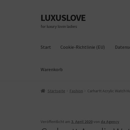
LUXUSLOVE
Zur
Zum
Navigation
Inhalt
for luxury lovin ladies
springen
springen
Start
Cookie-Richtlinie (EU)
Datens
Warenkorb
Start
Cookie-Richtlinie (EU)
Datenschutz
Im
Startseite
Fashion
Carhartt Acrylic Watch H
Veröffentlicht am
3. April 2020
von
da Agency