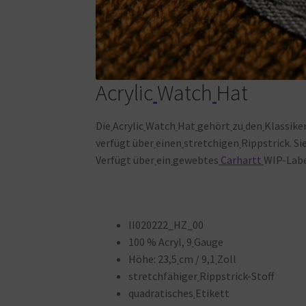
Acrylic
Watch
Hat
Die
Acrylic
Watch
Hat
gehört
zu
den
Klassike
verfügt über
einen
stretchigen
Rippstrick. Si
Verfügt über
ein
gewebtes
Carhartt
WIP-Lab
II020222_HZ_00
100 % Acryl, 9
Gauge
Höhe: 23,5
cm / 9,1
Zoll
stretchfähiger
Rippstrick-Stoff
quadratisches
Etikett