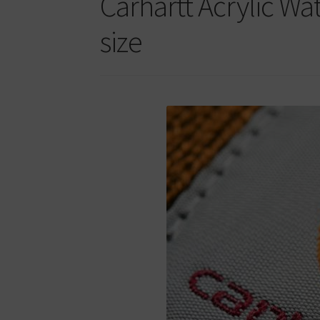
Carhartt Acrylic W
size