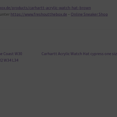
ox.de/products/carhartt-acrylic-watch-hat-brown
unter
https://www.freshoutthebox.de
–
Online Sneaker Shop
Nächster
ne Coast W30
Carhartt Acrylic Watch Hat cypress one si
Beitrag:
32 W34 L34