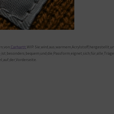
rn
von
Carhartt
WIP. Sie
wird
aus
warmem
Acrylstoff
hergestellt
u
e
ist
besonders
bequem
und
die
Passform
eignet
sich
für
alle
Träge
el
auf
der
Vorderseite.