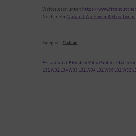
Weiterlesen
unter:
https://www.freshouttheb
Noch
mehr
Carhartt Workwear & Streetwear
Kategorie:
Fashion
Beitragsnavigation
Vorheriger
Carhartt Klondike Mills Pant Stretch Sto
Beitrag:
L32 W32 L34 W33 L32 W34 L32 W36 L32 W32 L