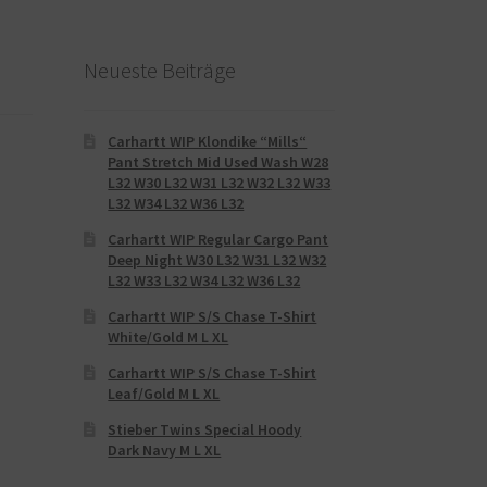
Neueste Beiträge
Carhartt WIP Klondike “Mills“
Pant Stretch Mid Used Wash W28
L32 W30 L32 W31 L32 W32 L32 W33
L32 W34 L32 W36 L32
Carhartt WIP Regular Cargo Pant
Deep Night W30 L32 W31 L32 W32
L32 W33 L32 W34 L32 W36 L32
Carhartt WIP S/S Chase T-Shirt
White/Gold M L XL
Carhartt WIP S/S Chase T-Shirt
Leaf/Gold M L XL
Stieber Twins Special Hoody
Dark Navy M L XL