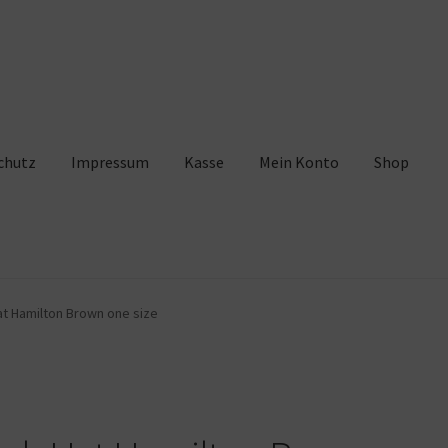
chutz
Impressum
Kasse
Mein Konto
Shop
pressum
Kasse
Mein Konto
Shop
Warenkorb
at Hamilton Brown one size