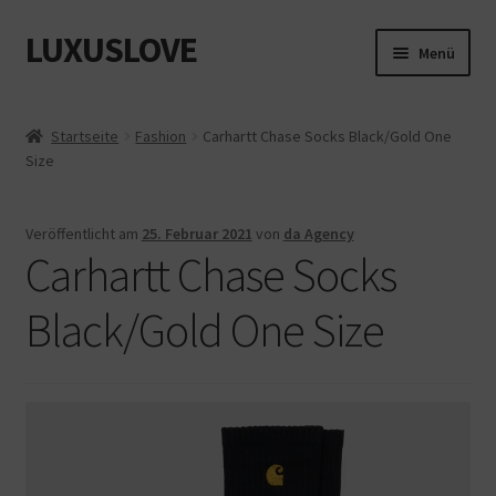
LUXUSLOVE
Zur
Zum
Menü
Navigation
Inhalt
springen
springen
Start
Startseite
Fashion
Carhartt Chase Socks Black/Gold One
Size
Cookie-Richtlinie (EU)
Datenschutz
Veröffentlicht am
25. Februar 2021
von
da Agency
Carhartt Chase Socks
Impressum
Black/Gold One Size
Kasse
Mein Konto
Shop