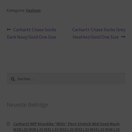
Kategorie:
Fashion
Beitragsnavigation
Vorheriger
Nächster
Carhartt Chase Socks
Carhartt Chase Socks Grey
Beitrag:
Beitrag:
Dark Navy/Gold One Size
Heather/Gold One Size
Suche
nach:
Neueste Beiträge
Carhartt WIP Klondike “Mills“ Pant Stretch Mid Used Wash
W28 L32 W30 L32 W31 L32 W32 L32 W33 L32 W34 L32 W36 L32