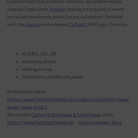
Constructed
from
a
cotton-rich
knit, our
anatomically
shaped
Chase
Socks
feature
ribbing
on
top
and
a
French
terrycloth
inside
sole
panel
for
extra
comfort. Finished
with
the
classic
embroidered
Carhartt
WIP
logo. One
size.
I029421_0AC_90
anatomic
shape
ribbing
on
top
french
terry
inside
sole
panel
Weiterlesen
unter:
https://www.freshoutthebox.de/products/carhartt-chase-
socks-black-gold-1
Noch
mehr
Carhartt Workwear & Streetwear
unter
https://www.freshoutthebox.de
–
Online Sneaker Shop