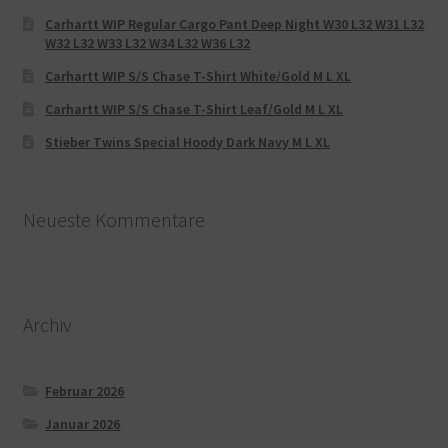
Carhartt WIP Regular Cargo Pant Deep Night W30 L32 W31 L32
W32 L32 W33 L32 W34 L32 W36 L32
Carhartt WIP S/S Chase T-Shirt White/Gold M L XL
Carhartt WIP S/S Chase T-Shirt Leaf/Gold M L XL
Stieber Twins Special Hoody Dark Navy M L XL
Neueste Kommentare
Archiv
Februar 2026
Januar 2026