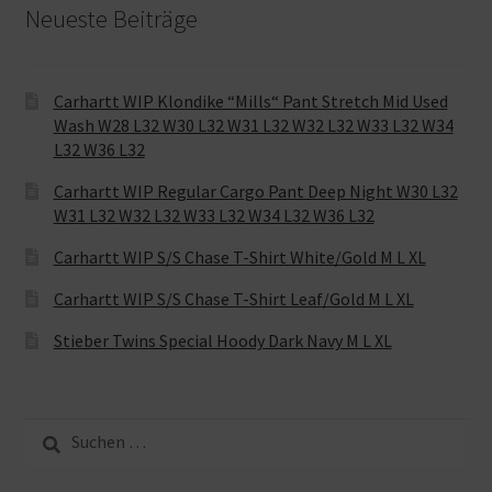
Neueste Beiträge
Carhartt WIP Klondike “Mills“ Pant Stretch Mid Used
Wash W28 L32 W30 L32 W31 L32 W32 L32 W33 L32 W34
L32 W36 L32
Carhartt WIP Regular Cargo Pant Deep Night W30 L32
W31 L32 W32 L32 W33 L32 W34 L32 W36 L32
Carhartt WIP S/S Chase T-Shirt White/Gold M L XL
Carhartt WIP S/S Chase T-Shirt Leaf/Gold M L XL
Stieber Twins Special Hoody Dark Navy M L XL
Suche
nach: