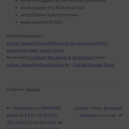
vordere
Klappentasche
mit
Klettverschluss
Vordertasche
mit
Reißverschluss
verstellbarer
Schulterriemen
quadratisches
Etikett
Weiterlesen
unter:
https://www.freshoutthebox.de/products/carhartt-
essentials-bags-small-black
Noch
mehr
Carhartt Workwear & Streetwear
unter
https://www.freshoutthebox.de
–
Online Sneaker Shop
Kategorie:
Fashion
Beitragsnavigation
Vorheriger
Nächster
New Balance CM996SMB
Carhartt Philis Backpack
Beitrag:
Beitrag:
Black US 8.5 EU 42 US 9 EU
adventure one size
42.5 US 9.5 EU 43 US 10 EU 44