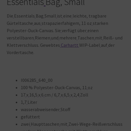
Essentials
Bag, Small
Die
Essentials
Bag
Small
ist
eine
leichte, tragbare
Gürteltasche
aus
strapazierfahigem, 11 oz
starken
Polyester-Duck-Canvas. Sie
verfügt über
einen
verstellbaren
Riemen
und
mehrere
Taschen
mit
Reiß- und
Klettverschluss. Gewebtes
Carhartt
WIP-Label
auf
der
Vordertasche.
I006285_640_00
100 % Polyester-Duck-Canvas, 11
oz
17
x
16,5
x
6
cm / 6,7
x
6,5
x
2,4
Zoll
1,7
Liter
wasserabweisender
Stoff
gefüttert
zwei
Haupttaschen
mit
Zwei-Wege-Reißverschluss