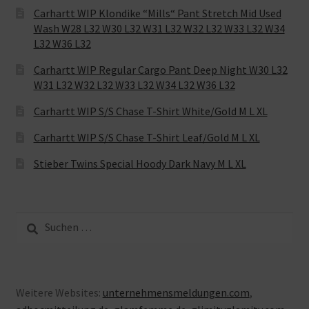
Carhartt WIP Klondike “Mills“ Pant Stretch Mid Used
Wash W28 L32 W30 L32 W31 L32 W32 L32 W33 L32 W34
L32 W36 L32
Carhartt WIP Regular Cargo Pant Deep Night W30 L32
W31 L32 W32 L32 W33 L32 W34 L32 W36 L32
Carhartt WIP S/S Chase T-Shirt White/Gold M L XL
Carhartt WIP S/S Chase T-Shirt Leaf/Gold M L XL
Stieber Twins Special Hoody Dark Navy M L XL
Suche
nach:
Weitere Websites:
unternehmensmeldungen.com
,