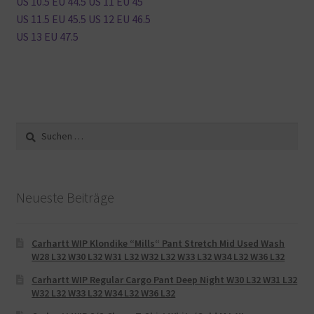
US 10.5 EU 44.5 US 11 EU 45
US 11.5 EU 45.5 US 12 EU 46.5
US 13 EU 47.5
Suche
nach:
Neueste Beiträge
Carhartt WIP Klondike “Mills“ Pant Stretch Mid Used Wash
W28 L32 W30 L32 W31 L32 W32 L32 W33 L32 W34 L32 W36 L32
Carhartt WIP Regular Cargo Pant Deep Night W30 L32 W31 L32
W32 L32 W33 L32 W34 L32 W36 L32