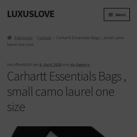
LUXUSLOVE
Zur
Zum
Menü
Navigation
Inhalt
springen
springen
Start
Startseite
Fashion
Carhartt Essentials Bags , small camo
laurel one size
Cookie-Richtlinie (EU)
Datenschutz
Veröffentlicht am
9. April 2020
von
da Agency
Carhartt Essentials Bags ,
Impressum
small camo laurel one
Kasse
size
Mein Konto
Shop