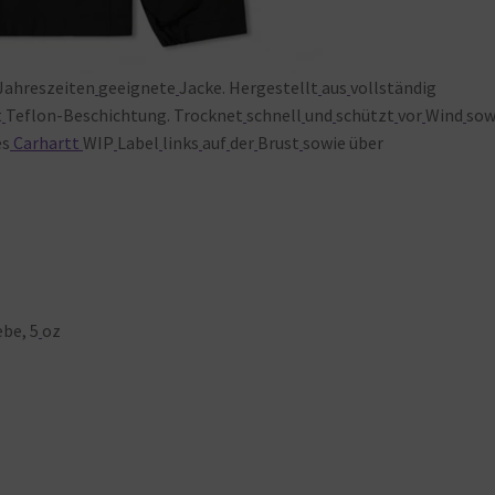
Jahreszeiten
geeignete
Jacke. Hergestellt
aus
vollständig
t
Teflon-Beschichtung. Trocknet
schnell
und
schützt
vor
Wind
sow
es
Carhartt
WIP
Label
links
auf
der
Brust
sowie über
be, 5
oz