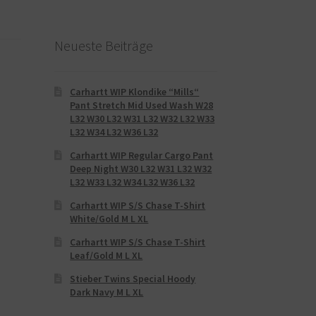
Neueste Beiträge
Carhartt WIP Klondike “Mills“
Pant Stretch Mid Used Wash W28
L32 W30 L32 W31 L32 W32 L32 W33
L32 W34 L32 W36 L32
Carhartt WIP Regular Cargo Pant
Deep Night W30 L32 W31 L32 W32
L32 W33 L32 W34 L32 W36 L32
Carhartt WIP S/S Chase T-Shirt
White/Gold M L XL
Carhartt WIP S/S Chase T-Shirt
Leaf/Gold M L XL
Stieber Twins Special Hoody
Dark Navy M L XL