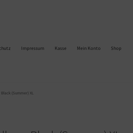
chutz
Impressum
Kasse
Mein Konto
Shop
pressum
Kasse
Mein Konto
Shop
Warenkorb
r Black (Summer) XL