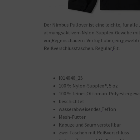
Der
Nimbus
Pullover
ist
eine
leichte, für
alle
atmungsaktivem
Nylon-Supplex-Gewebe
mi
vor
Regenschauern. Verfügt über
ein
gewebt
Reißverschlusstaschen. Regular
Fit.
I014046_25
100 % Nylon-Supplex®, 5
oz
100 % feines
Ottoman-Polyestergewe
beschichtet
wasserabweisendes
Teflon
Mesh-Futter
Kapuze
und
Saum
verstellbar
zwei
Taschen
mit
Reißverschluss