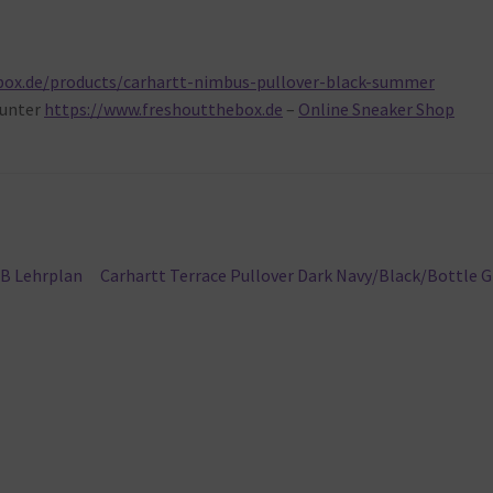
box.de/products/carhartt-nimbus-pullover-black-summer
unter
https://www.freshoutthebox.de
–
Online Sneaker Shop
Nächster
EB Lehrplan
Carhartt Terrace Pullover Dark Navy/Black/Bottle 
Beitrag: