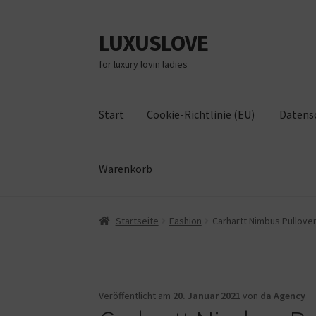
LUXUSLOVE
Zur
Zum
Navigation
Inhalt
for luxury lovin ladies
springen
springen
Start
Cookie-Richtlinie (EU)
Datens
Warenkorb
Start
Cookie-Richtlinie (EU)
Datenschutz
Im
Startseite
Fashion
Carhartt Nimbus Pullove
Veröffentlicht am
20. Januar 2021
von
da Agency