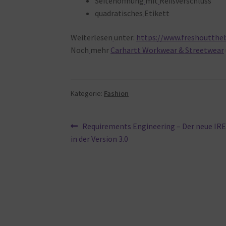
Seitenöffnung
mit
Reißverschluss
quadratisches
Etikett
Weiterlesen
unter:
https://www.freshoutthe
Noch
mehr
Carhartt Workwear & Streetwear
Kategorie:
Fashion
Beitragsnavigation
Vorheriger
Requirements Engineering – Der neue IR
Beitrag:
in der Version 3.0