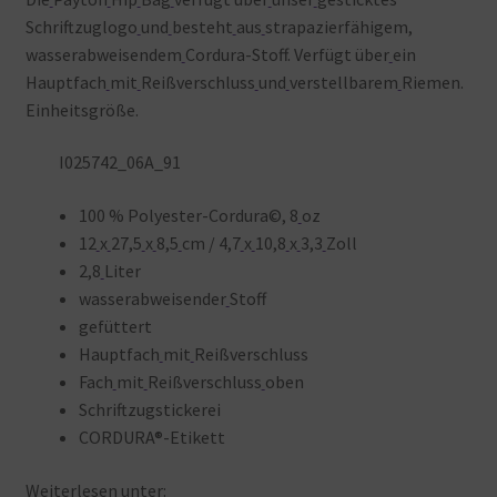
Schriftzuglogo
und
besteht
aus
strapazierfähigem,
wasserabweisendem
Cordura-Stoff. Verfügt über
ein
Hauptfach
mit
Reißverschluss
und
verstellbarem
Riemen.
Einheitsgröße.
I025742_06A_91
100 % Polyester-Cordura©, 8
oz
12
x
27,5
x
8,5
cm / 4,7
x
10,8
x
3,3
Zoll
2,8
Liter
wasserabweisender
Stoff
gefüttert
Hauptfach
mit
Reißverschluss
Fach
mit
Reißverschluss
oben
Schriftzugstickerei
CORDURA®-Etikett
Weiterlesen
unter: