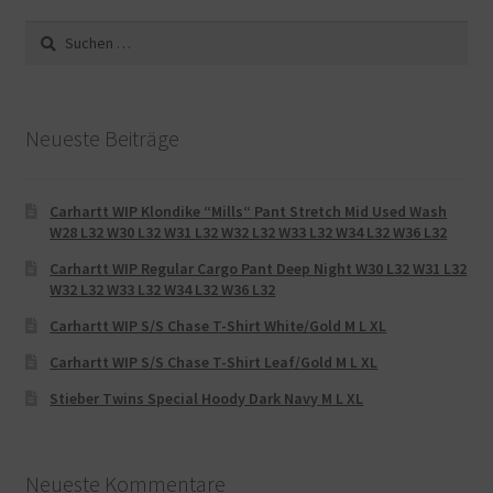
Suche
nach:
Neueste Beiträge
Carhartt WIP Klondike “Mills“ Pant Stretch Mid Used Wash
W28 L32 W30 L32 W31 L32 W32 L32 W33 L32 W34 L32 W36 L32
Carhartt WIP Regular Cargo Pant Deep Night W30 L32 W31 L32
W32 L32 W33 L32 W34 L32 W36 L32
Carhartt WIP S/S Chase T-Shirt White/Gold M L XL
Carhartt WIP S/S Chase T-Shirt Leaf/Gold M L XL
Stieber Twins Special Hoody Dark Navy M L XL
Neueste Kommentare