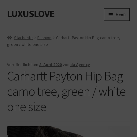
LUXUSLOVE
Zur
Zum
Menü
Navigation
Inhalt
springen
springen
Start
Startseite
Fashion
Carhartt Payton Hip Bag camo tree,
green / white one size
Cookie-Richtlinie (EU)
Datenschutz
Veröffentlicht am
8. April 2020
von
da Agency
Carhartt Payton Hip Bag
Impressum
camo tree, green / white
Kasse
one size
Mein Konto
Shop