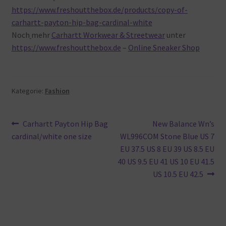
https://www.freshoutthebox.de/products/copy-of-
carhartt-payton-hip-bag-cardinal-white
Noch
mehr
Carhartt Workwear & Streetwear
unter
https://www.freshoutthebox.de
–
Online Sneaker Shop
Kategorie:
Fashion
Beitragsnavigation
Vorheriger
Nächster
Carhartt Payton Hip Bag
New Balance Wn’s
Beitrag:
Beitrag:
cardinal/white one size
WL996COM Stone Blue US 7
EU 37.5 US 8 EU 39 US 8.5 EU
40 US 9.5 EU 41 US 10 EU 41.5
US 10.5 EU 42.5