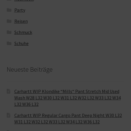
Party
Reisen
Schmuck
Schuhe
Neueste Beiträge
Carhartt WIP Klondike “Mills“ Pant Stretch Mid Used
Wash W28 L32 W30 L32 W31 L32 W32 L32 W33 L32 W34
L32 W36 L32
Carhartt WIP Regular Cargo Pant Deep Night W30 L32
W31 L32 W32 L32 W33 L32 W34 L32 W36 L32