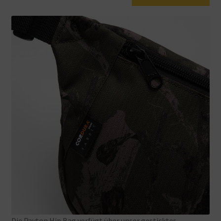
Die
Payton
Hip
Bag
verfügt über
unser
gesticktes