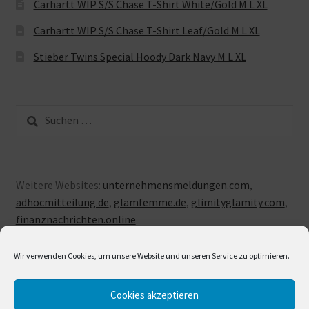
Carhartt WIP S/S Chase T-Shirt White/Gold M L XL
Carhartt WIP S/S Chase T-Shirt Leaf/Gold M L XL
Stieber Twins Special Hoody Dark Navy M L XL
Suche
nach:
Weitere Websites:
unternehmensmeldungen.com
,
adhocmitteilung.de
,
glamfemme.de
,
glimityglamity.com
,
finanznachrichten.online
Wir verwenden Cookies, um unsere Website und unseren Service zu optimieren.
Cookies akzeptieren
© LUXUSLOVE 2026