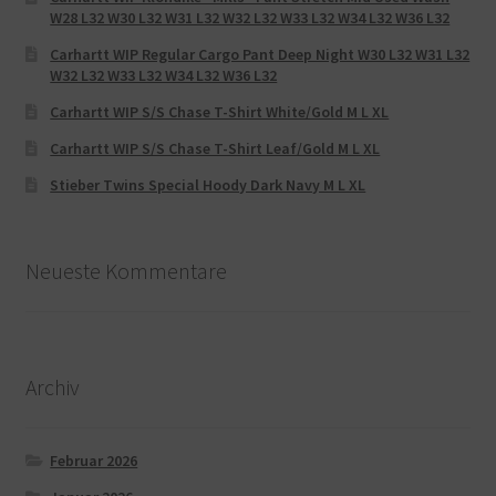
W28 L32 W30 L32 W31 L32 W32 L32 W33 L32 W34 L32 W36 L32
Carhartt WIP Regular Cargo Pant Deep Night W30 L32 W31 L32
W32 L32 W33 L32 W34 L32 W36 L32
Carhartt WIP S/S Chase T-Shirt White/Gold M L XL
Carhartt WIP S/S Chase T-Shirt Leaf/Gold M L XL
Stieber Twins Special Hoody Dark Navy M L XL
Neueste Kommentare
Archiv
Februar 2026