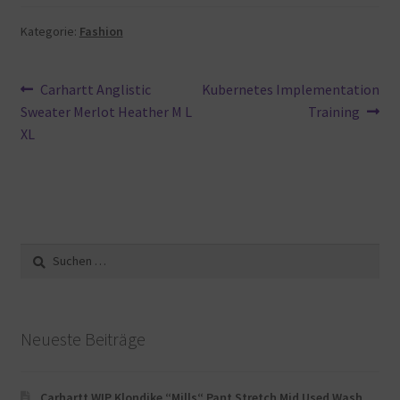
Kategorie:
Fashion
Beitragsnavigation
Vorheriger
Nächster
Carhartt Anglistic
Kubernetes Implementation
Beitrag:
Beitrag:
Sweater Merlot Heather M L
Training
XL
Suche
nach:
Neueste Beiträge
Carhartt WIP Klondike “Mills“ Pant Stretch Mid Used Wash