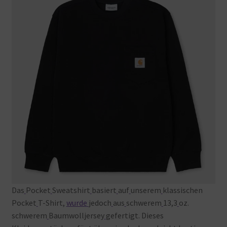
Das
Pocket
Sweatshirt
basiert
auf
unserem
klassischen
Pocket
T-Shirt,
wurde
jedoch
aus
schwerem
13,3
oz.
schwerem
Baumwolljersey
gefertigt. Dieses