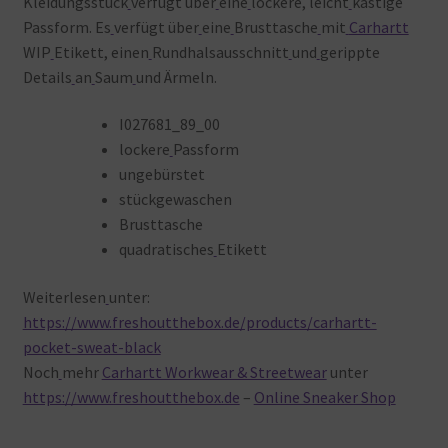
Kleidungsstück
verfügt über
eine
lockere, leicht
kastige
Passform. Es
verfügt über
eine
Brusttasche
mit
Carhartt
WIP
Etikett, einen
Rundhalsausschnitt
und
gerippte
Details
an
Saum
und Ärmeln.
I027681_89_00
lockere
Passform
ungebürstet
stückgewaschen
Brusttasche
quadratisches
Etikett
Weiterlesen
unter:
https://www.freshoutthebox.de/products/carhartt-
pocket-sweat-black
Noch
mehr
Carhartt Workwear & Streetwear
unter
https://www.freshoutthebox.de
–
Online Sneaker Shop