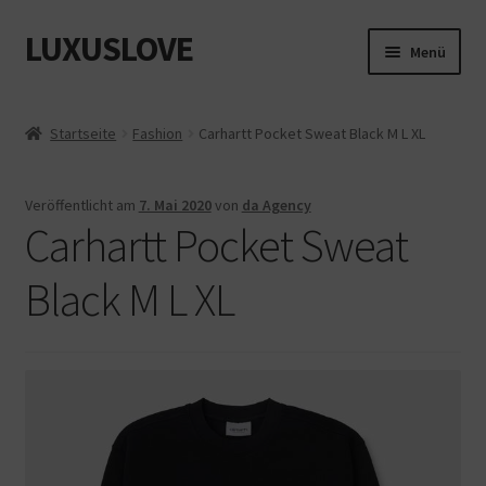
LUXUSLOVE
Zur
Zum
Menü
Navigation
Inhalt
springen
springen
Start
Startseite
Fashion
Carhartt Pocket Sweat Black M L XL
Cookie-Richtlinie (EU)
Veröffentlicht am
7. Mai 2020
von
da Agency
Datenschutz
Carhartt Pocket Sweat
Impressum
Black M L XL
Kasse
Mein Konto
Shop