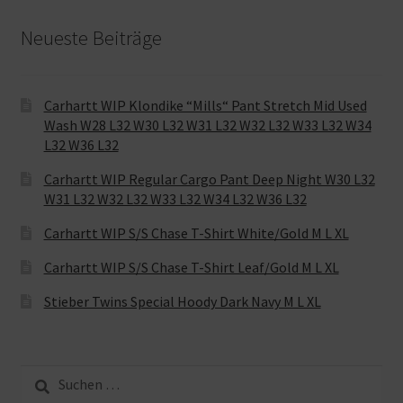
Neueste Beiträge
Carhartt WIP Klondike “Mills“ Pant Stretch Mid Used
Wash W28 L32 W30 L32 W31 L32 W32 L32 W33 L32 W34
L32 W36 L32
Carhartt WIP Regular Cargo Pant Deep Night W30 L32
W31 L32 W32 L32 W33 L32 W34 L32 W36 L32
Carhartt WIP S/S Chase T-Shirt White/Gold M L XL
Carhartt WIP S/S Chase T-Shirt Leaf/Gold M L XL
Stieber Twins Special Hoody Dark Navy M L XL
Suche
nach: