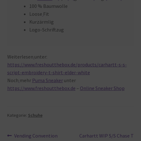
100 % Baumwolle
Loose
Fit
Kurzärmlig
Logo-Schriftzug
Weiterlesen
unter:
https://www.freshoutthebox.de/products/carhartt-s-s-
script-embroidery-t-shirt-elder-white
Noch
mehr
Puma Sneaker
unter
https://www.freshoutthebox.de
–
Online Sneaker Shop
Kategorie:
Schuhe
Beitragsnavigation
Vorheriger
Nächster
Vending Convention
Carhartt WIP S/S Chase T