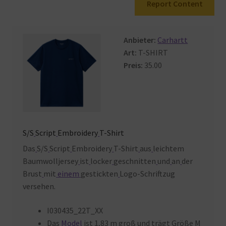
Report Content
Warenkorb
Anbieter:
Carhartt
Art:
T-SHIRT
Preis:
35.00
S/S
Script
Embroidery
T-Shirt
Das
S/S
Script
Embroidery
T-Shirt
aus
leichtem
Baumwolljersey
ist
locker
geschnitten
und
an
der
Brust
mit
einem
gestickten
Logo-Schriftzug
versehen.
I030435_22T_XX
Das
Model
ist
1,83
m
groß und
trägt
Größe
M