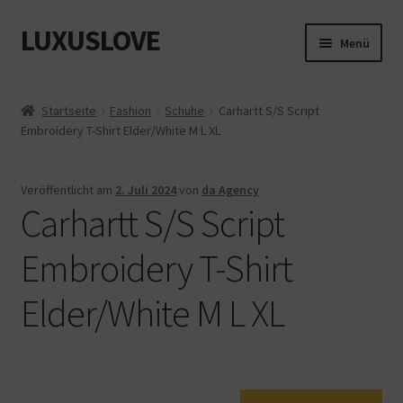
LUXUSLOVE
Zur
Zum
Menü
Navigation
Inhalt
springen
springen
Start
Startseite
Fashion
Schuhe
Carhartt S/S Script
Embroidery T-Shirt Elder/White M L XL
Cookie-Richtlinie (EU)
Datenschutz
Veröffentlicht am
2. Juli 2024
von
da Agency
Carhartt S/S Script
Impressum
Embroidery T-Shirt
Kasse
Elder/White M L XL
Mein Konto
Shop