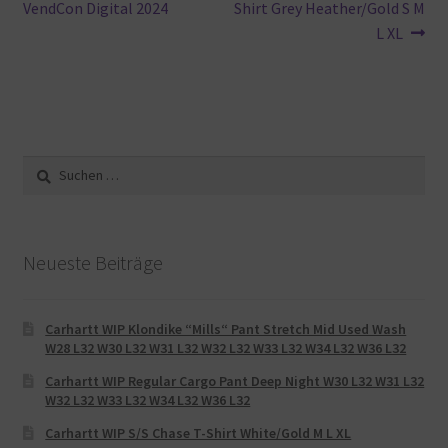
Beitrag:
Beitrag:
VendCon Digital 2024
Shirt Grey Heather/Gold S M
L XL
Suche
nach:
Neueste Beiträge
Carhartt WIP Klondike “Mills“ Pant Stretch Mid Used Wash
W28 L32 W30 L32 W31 L32 W32 L32 W33 L32 W34 L32 W36 L32
Carhartt WIP Regular Cargo Pant Deep Night W30 L32 W31 L32
W32 L32 W33 L32 W34 L32 W36 L32
Carhartt WIP S/S Chase T-Shirt White/Gold M L XL