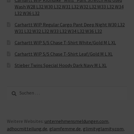
Carhartt WIP Klondike “Mills“ Pant Stretch Mid Used
Wash W28 L32 W30 L32 W31 L32 W32 L32 W33 L32 W34
L32 W36 L32
Carhartt WIP Regular Cargo Pant Deep Night W30 L32
W31 L32 W32 L32 W33 L32 W34 L32 W36 L32
Carhartt WIP S/S Chase T-Shirt White/Gold M L XL
Carhartt WIP S/S Chase T-Shirt Leaf/Gold M L XL
Stieber Twins Special Hoody Dark Navy M L XL
Suche
nach:
Weitere Websites:
unternehmensmeldungen.com
,
adhocmitteilung.de
,
glamfemme.de
,
glimityglamity.com
,