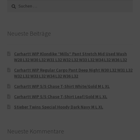
Suche
nach:
Neueste Beiträge
Carhartt WIP Klondike “Mills“ Pant Stretch Mid Used Wash
W28 L32 W30 L32 W31 L32 W32 L32 W33 L32 W34 L32 W36 L32
Carhartt WIP Regular Cargo Pant Deep Night W30 L32 W31 L32
W32 L32 W33 L32 W34 L32 W36 L32
Carhartt WIP S/S Chase T-Shirt White/Gold M L XL
Carhartt WIP S/S Chase T-Shirt Leaf/Gold M L XL
Stieber Twins Special Hoody Dark Navy M L XL
Neueste Kommentare