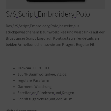
S/S
Script
Embroidery
Polo
Das
S/S
Script
Embroidery
Polo
besteht
aus
stückgewaschenem
Baumwollpikee
und
weist
links
auf
der
Brust
unser
Script
Logo
auf. Kontraststreifendetails
an
beiden Ärmelbündchen
sowie
am
Kragen. Regular
Fit.
I026244_1C_91_03
100 % Baumwollpikee, 7,1
oz
reguläre
Passform
Garment-Waschung
Streifen
an
Bündchen
und
Kragen
Schriftzugstickerei
auf
der
Brust
Weiterlesen
unter: