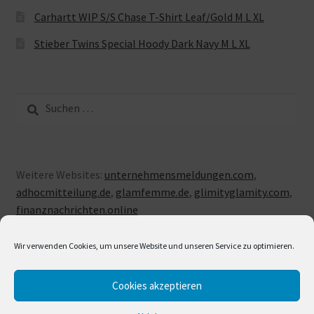
Carhartt WIP S/S Chase T-Shirt Leaf/Gold M L XL
Stieber Twins Special Hoody Dark Navy M L XL
Suche
nach:
Weitere Websites:
unternehmensmeldungen.com
,
adhocmitteilung.de
,
glamfemme.de
,
glimityglamity.com
,
finanznachrichten.online
Wir verwenden Cookies, um unsere Website und unseren Service zu optimieren.
Cookies akzeptieren
© LUXUSLOVE 2026