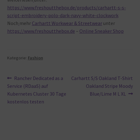
https://www.freshoutthebox.de/products/carhartt-s-s-
script-embroidery-polo-dark-navy-white-clockwork
Noch
mehr
Carhartt Workwear & Streetwear
unter
https://www.freshoutthebox.de
–
Online Sneaker Shop
Kategorie:
Fashion
Beitragsnavigation
Vorheriger
Nächster
Rancher Dedicated as a
Carhartt S/S Oakland T-Shirt
Beitrag:
Beitrag:
Service (RDaaS) auf
Oakland Stripe Moody
Kubernetes Cluster 30 Tage
Blue/Lime M L XL
kostenlos testen