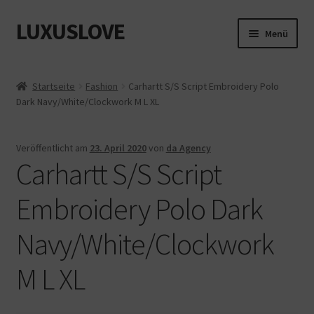
LUXUSLOVE
Zur
Zum
Menü
Navigation
Inhalt
springen
springen
Start
Startseite
Fashion
Carhartt S/S Script Embroidery Polo
Dark Navy/White/Clockwork M L XL
Cookie-Richtlinie (EU)
Datenschutz
Veröffentlicht am
23. April 2020
von
da Agency
Carhartt S/S Script
Impressum
Embroidery Polo Dark
Kasse
Navy/White/Clockwork
Mein Konto
M L XL
Shop