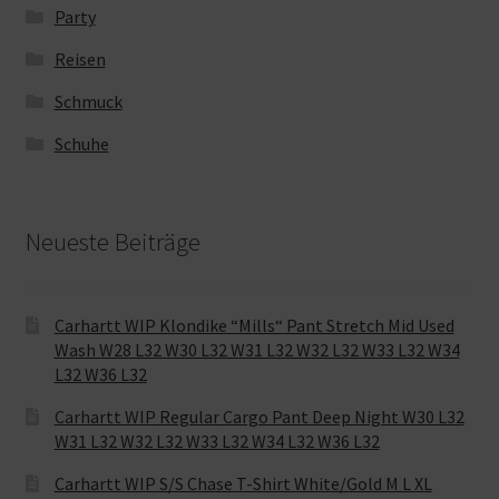
Party
Reisen
Schmuck
Schuhe
Neueste Beiträge
Carhartt WIP Klondike “Mills“ Pant Stretch Mid Used
Wash W28 L32 W30 L32 W31 L32 W32 L32 W33 L32 W34
L32 W36 L32
Carhartt WIP Regular Cargo Pant Deep Night W30 L32
W31 L32 W32 L32 W33 L32 W34 L32 W36 L32
Carhartt WIP S/S Chase T-Shirt White/Gold M L XL